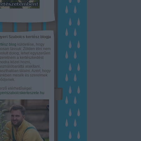
yeri Szabolcs kertész blogja
rtész blog
küldetése, hogy
gosan lássuk: Zölden élni nem
olult dolog, lehet egyszerűen
Szeretném a kertészkedést
odra közel hozni,
asználóbaráttá alakítani,
aszthatóan tálalni. Azért, hogy
tünkben mesék és szerelmek
ődjenek.
erző elérhetőségei:
eriszabolcskerteszete.hu