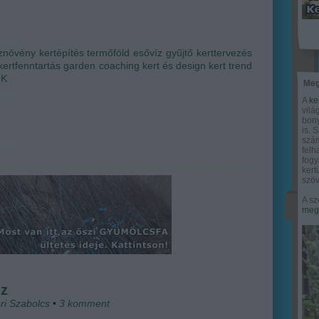
znövény
kertépítés
termőföld
esővíz gyűjtő
kerttervezés
kertfenntartás
garden coaching
kert és design
kert trend
OK
Meg
A
ke
vilá
bony
is. 
szám
felh
fogy
ker
szöv
A sz
megy
uz
ri Szabolcs
•
3
komment