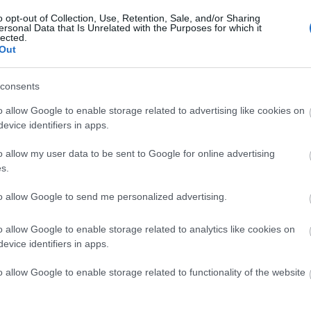
o opt-out of Collection, Use, Retention, Sale, and/or Sharing
hulladékkal?
ersonal Data that Is Unrelated with the Purposes for which it
Ker
lected.
i Szabolcs
•
9
komment
Out
beli kérdés így az ősz feléhez közeledve mindenképp
consents
lis, ám kicsit kiegészítésre szorul, hiszen október-
ber környékén nem csak a lehulló levelek okoznak
o allow Google to enable storage related to advertising like cookies on
ést, ha kerti szerves hulladékról beszélünk. Ősszel a
s gazda szépen rendberakja a birtokát…
evice identifiers in apps.
o allow my user data to be sent to Google for online advertising
s.
és
öntözés
zöldhulladék
kerttervezés
avar
avarégetés
to allow Google to send me personalized advertising.
Cím
s
levélhullás
kertfenntartás
FKF
kertészeti tanácsok
kert
Bud
elyezése
komposztálás szabályai
komposztáló láda
fűs
o allow Google to enable storage related to analytics like cookies on
tó diólevél
komposztálás tudnivalók
kerti zöldhulladék
coa
evice identifiers in apps.
dhulladék elszállítása
kerti hulladék gyűjtőzsák
házt
(
17
(
12
o allow Google to enable storage related to functionality of the website
tan
tan
(
16
kert