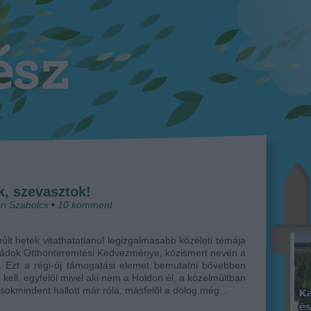
, szevasztok!
ri Szabolcs
•
10
komment
últ hetek vitathatatlanul legizgalmasabb közéleti témája
ládok Otthonteremtési Kedvezménye, közismert nevén a
 Ezt a régi-új támogatási elemet bemutatni bővebben
 kell, egyfelől mivel aki nem a Holdon él, a közelmúltban
 sokmindent hallott már róla, másfelől a dolog még…