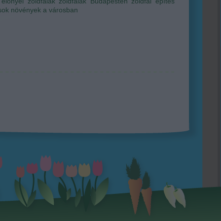
 előnyei
zöldfalak
zöldfalak Budapesten
zöldfal építés
sok
növények a városban