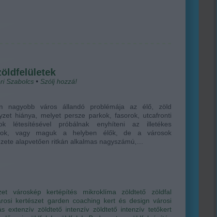
zöldfelületek
ri Szabolcs
•
Szólj hozzá!
n nagyobb város állandó problémája az élő, zöld
zet hiánya, melyet persze parkok, fasorok, utcafronti
ok létesítésével próbálnak enyhíteni az illetékes
alok, vagy maguk a helyben élők, de a városok
ezete alapvetően ritkán alkalmas nagyszámú,…
zet
városkép
kertépítés
mikroklíma
zöldtető
zöldfal
árosi kertészet
garden coaching
kert és design
városi
ás
extenzív zöldtető
intenzív zöldtető
intenzív tetőkert