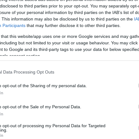
lújítás - nem mondani, csinálni!
disclosed to third parties prior to your opt-out. You may separately opt-
ri Szabolcs
•
5
komment
·
1
trackback
losure of your personal information by third parties on the IAB’s list of
Lin
. This information may also be disclosed by us to third parties on the
IA
W
Participants
that may further disclose it to other third parties.
K
etkező pár bekezdésnyi íráshoz nem is szeretnék
H
zadalmas bevezetőt írni, a rövid, élvezetes
Y
 that this website/app uses one or more Google services and may gath
molónak nem kell reklám. Az azonban megér pár
I
including but not limited to your visit or usage behaviour. You may click 
atot, hogy bár sokat látjuk a romos, lehangoló, szürke
házi belső udvarokat (és gyakran halljuk a panaszokat
 to Google and its third-party tags to use your data for below specifi
ogle consent section.
Arc
l Data Processing Opt Outs
202
edés
dísznövény
kertépítés
kerttervezés
kertfenntartás
2022
o opt-out of the Sharing of my personal data.
ácsok
növénygondozás
közösségi ültetés
társasház
202
202
In
2022
2022
2022
o opt-out of the Sale of my Personal Data.
202
In
2021
202
Tov
to opt-out of processing my Personal Data for Targeted
ing.
In