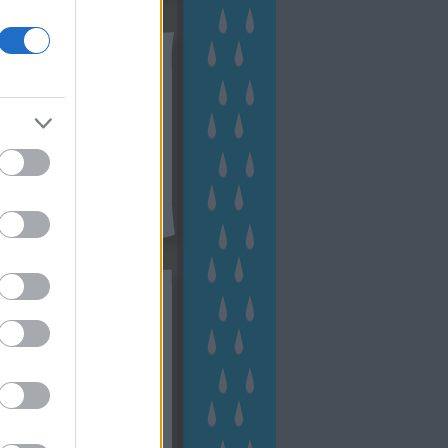
tész TV
kék
apest
(
45
)
dísznövény
(
116
)
zernövény
(
20
)
garden
ching
(
83
)
gyógynövény
(
33
)
áji gazdálkodás
(
28
)
kert
1
)
kertbarát
(
50
)
kertépítés
6
)
kertészet
(
118
)
kertészeti
ácsadás
(
67
)
kertészeti
ácsok
(
222
)
kertészkedés
4
)
kertészmérnök
(
53
)
fenntartás
(
75
)
kertrendezés