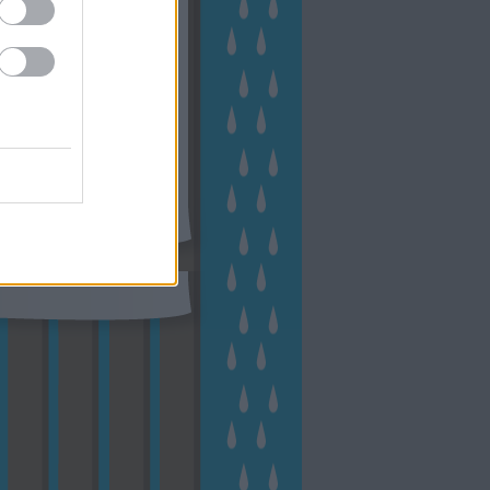
kerttervezés
(
140
)
kert és
ign
(
76
)
kert trend
(
49
)
hakert
(
23
)
nyezetvédelem
(
28
)
közpark
növény
(
23
)
énygondozás
(
129
)
énytermesztés
(
60
)
öntözés
)
park
(
23
)
szobanövény
(
23
)
tés
(
134
)
utcafront
(
54
)
akép
(
62
)
városkép
(
74
)
eményes
(
23
)
veteményeskert
virág
(
48
)
zöldségtermesztés
Címkefelhő