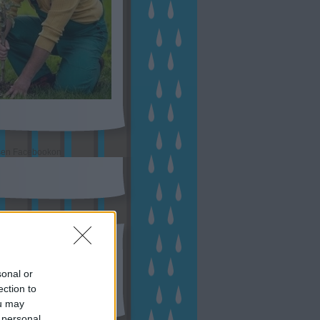
sen Facebookon
esés
sonal or
ection to
ou may
 personal