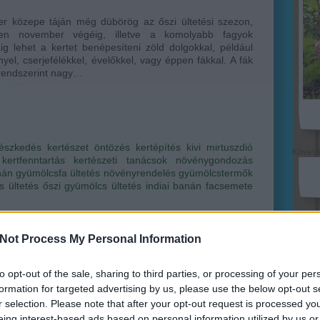
er közepe táján még dübörög az őszi ültetési szezon,
en november végéig, illetve a komolyabb fagyok
áig lehet a kertet benépesíteni zöld dolgokkal, például
yel, cserjefélékkel, évelőkkel, vagy éppen fákkal. A fák
rendszerint nagy…
tészkedés
kertészet
öntözés
kertépítés
kivi
mirtuszdió
Köves
kertfenntartás
kertészeti tanácsok
növénygondozás
nán
gyümölcsfa ültetés
növényrendelés
gyümölcstermők
s ültetés
őszi gyümölcs ültetés
indiai banán
facsemete
Ker
Not Process My Personal Information
to opt-out of the sale, sharing to third parties, or processing of your per
formation for targeted advertising by us, please use the below opt-out s
r selection. Please note that after your opt-out request is processed y
eing interest-based ads based on personal information utilized by us or