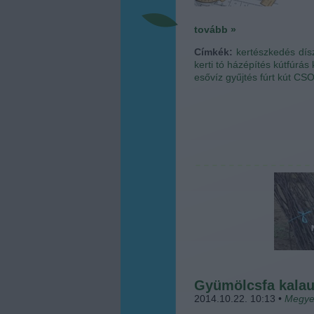
tovább »
Címkék:
kertészkedés
dís
kerti tó
házépítés
kútfúrás
esővíz gyűjtés
fúrt kút
CS
Gyümölcsfa kala
2014.10.22. 10:13
•
Megye