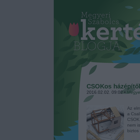
CSOKos házépítők
2016.02.02. 09:02
•
Megye
Az elm
a Csa
CSOK.
nem is
biztos