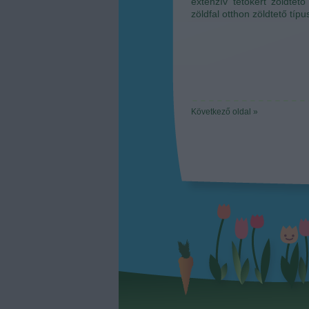
extenzív tetőkert
zöldtető
zöldfal otthon
zöldtető típu
Következő oldal »