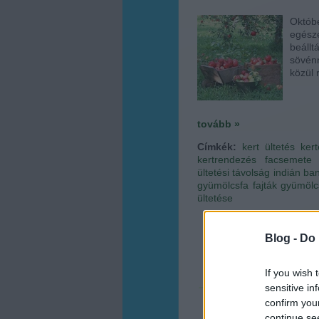
Októb
egész
beállt
sövénn
közül 
tovább »
Címkék:
kert
ültetés
ker
kertrendezés
facsemete
ültetési távolság
indián ba
gyümölcsfa fajták
gyümölc
ültetése
Blog -
Do 
If you wish 
sensitive in
confirm you
continue se