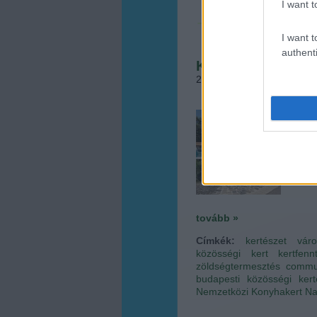
I want t
I want t
authenti
Konyhakerti nap a
2014.08.27. 10:30
•
Megye
Jelen
esemé
rövid 
Kertb
talál
tovább »
Címkék:
kertészet
vár
közösségi kert
kertfenn
zöldségtermesztés
commu
budapesti közösségi kert
Nemzetközi Konyhakert N