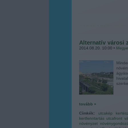
Alternatív városi 
2014.08.20. 10:00
•
Megye
Minde
növény
ágyás
hivat
szerk
tovább »
Címkék:
utcakép
kertés
kertfenntartás
utcafront
v
növényzet
növénygondoz