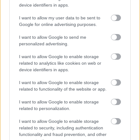
device identifiers in apps.
I want to allow my user data to be sent to
Google for online advertising purposes.
I want to allow Google to send me
Babakompatibilis kertek
personalized advertising.
Megyeri Szabolcs
•
2012. február 24.
0
I want to allow Google to enable storage
related to analytics like cookies on web or
device identifiers in apps.
A minap egy régebbi anyag került a kezembe, ami a
kerttervezés időszakában hasznos lehet
I want to allow Google to enable storage
mindazoknak, akik gyermekbarát kertre vágynak.
related to functionality of the website or app.
Tippek és megfontolandó tanácsok a baba- és
gyermekbarát kerttervezéshez:
I want to allow Google to enable storage
related to personalization.
I want to allow Google to enable storage
related to security, including authentication
functionality and fraud prevention, and other