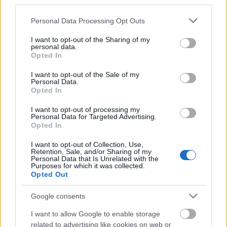
third parties.
Kertépítés évről évre
Please note that this website/app uses one or more Google
Personal Data Processing Opt Outs
services and may gather and store information including but
Megyeri Szabolcs
•
2012. február 25.
1
not limited to your visit or usage behaviour. You may click to
I want to opt-out of the Sharing of my
personal data.
grant or deny consent to Google and its third-party tags to
Általában nem csupán egy évre tervezzük a
Opted In
use your data for below specified purposes in below Google
kertünket. De hogyan tudunk előre gondolkodni
consent section.
I want to opt-out of the Sale of my
ebben a folyton változó világban? A mai bejegyzés és
Personal Data.
a kert-desing blogot író Szabó Franciska tippjei
Opted In
segítenek! Az első néhány évben a lágyszárú
I want to opt-out of processing my
növényeké a főszerep. Az évelő,…
Personal Data for Targeted Advertising.
Opted In
I want to opt-out of Collection, Use,
Retention, Sale, and/or Sharing of my
Personal Data that Is Unrelated with the
Purposes for which it was collected.
Opted Out
Google consents
I want to allow Google to enable storage
related to advertising like cookies on web or