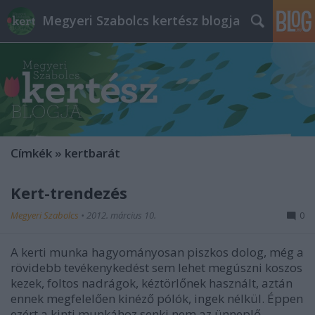
Megyeri Szabolcs kertész blogja
Címkék
»
kertbarát
Kert-trendezés
Megyeri Szabolcs
•
2012. március 10.
0
A kerti munka hagyományosan piszkos dolog, még a
rövidebb tevékenykedést sem lehet megúszni koszos
kezek, foltos nadrágok, kéztörlőnek használt, aztán
ennek megfelelően kinéző pólók, ingek nélkül. Éppen
ezért a kinti munkához senki nem az ünneplő