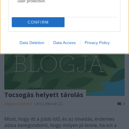
user protection.
CONFIRM
Data Deletion
Data Access
Privacy Policy
Tocsogás helyett tárolás
Megyeri Szabolcs
•
2012. február 22.
0
Most, hogy itt a jobb idő, és az olvadás, érdemes
abba belegondolni, hogy milyen jó lenne, ha ezt a