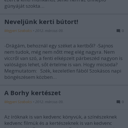
gúnyáját szokta…
Neveljünk kerti bútort!
Megyeri Szabolcs
•
2012. március 09.
0
-Drágám, behoznál egy széket a kertből? -Sajnos
nem tudok, még nem nőtt meg elég nagyra. Nem
viccről van szó, a fenti elképzelt párbeszéd nagyon is
valóságos lehet, sőt értelme is van. Hogy micsoda?
Megmutatom: Szék, kezeletlen fából Szokásos napi
böngészésem közben…
A Borhy kertészet
Megyeri Szabolcs
•
2012. március 09.
0
Az íróknak is van kedvenc könyvük, a színészeknek
kedvenc filmük és a kertészeknek is van kedvenc