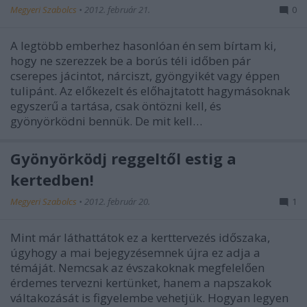
Megyeri Szabolcs
•
2012. február 21.
0
A legtöbb emberhez hasonlóan én sem bírtam ki,
hogy ne szerezzek be a borús téli időben pár
cserepes jácintot, nárciszt, gyöngyikét vagy éppen
tulipánt. Az előkezelt és előhajtatott hagymásoknak
egyszerű a tartása, csak öntözni kell, és
gyönyörködni bennük. De mit kell…
Gyönyörködj reggeltől estig a
kertedben!
Megyeri Szabolcs
•
2012. február 20.
1
Mint már láthattátok ez a kerttervezés időszaka,
úgyhogy a mai bejegyzésemnek újra ez adja a
témáját. Nemcsak az évszakoknak megfelelően
érdemes tervezni kertünket, hanem a napszakok
váltakozását is figyelembe vehetjük. Hogyan legyen