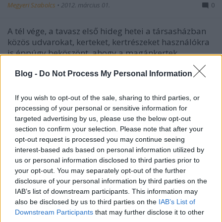
Megyeri Szabolcs
•
2012. március 01.
0
A tél vége, a tavasz első hideg hetei a társasházban
közös udvarokat, kerteket, kertrészeket használókra
is éppúgy beköszönt, ahogy a magánkertek,
nyaralók, családi házak kerttulajdonosaira. A
rügypattanás utáni lombfakadás rövid, de felemelő
Blog -
Do Not Process My Personal Information
időszaka sok és…
If you wish to opt-out of the sale, sharing to third parties, or
processing of your personal or sensitive information for
Mentsünk virágot!
targeted advertising by us, please use the below opt-out
Megyeri Szabolcs
•
2012. február 27.
2
section to confirm your selection. Please note that after your
opt-out request is processed you may continue seeing
interest-based ads based on personal information utilized by
Mint minden évben idén is eljött a tavasszal együtt a
us or personal information disclosed to third parties prior to
lomtalanítás ideje. Ez főként a budapestieket érinti,
your opt-out. You may separately opt-out of the further
de vidéken is találhatunk utcára kitett növényeket,
disclosure of your personal information by third parties on the
amelyek sokszor még szerető és értő kezek meg
IAB’s list of downstream participants. This information may
tudnak menteni. A Facebook falamra is egy ilyen
also be disclosed by us to third parties on the
IAB’s List of
kérdés érkezett…
Downstream Participants
that may further disclose it to other