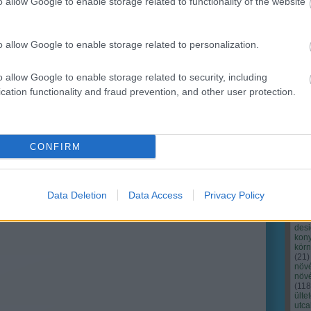
o allow Google to enable storage related to functionality of the website
o allow Google to enable storage related to personalization.
o allow Google to enable storage related to security, including
cation functionality and fraud prevention, and other user protection.
Cím
Bud
fűs
coa
CONFIRM
házt
(
17
(
12
tan
tan
Data Deletion
Data Access
Privacy Policy
(
16
kert
(
76
)
des
kony
kör
(
21
)
növ
növ
(
118
ülte
utc