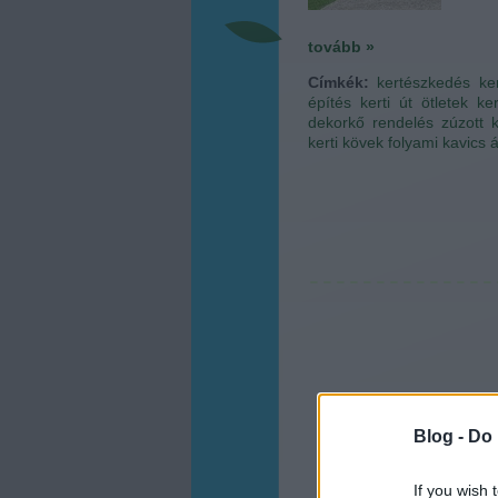
tovább »
Címkék:
kertészkedés
ke
építés
kerti út ötletek
ke
dekorkő rendelés
zúzott 
kerti kövek
folyami kavics á
Blog -
Do 
If you wish 