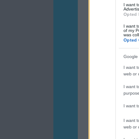
I want 
Advertis
Opted 
I want t
of my P
was col
Opted 
Google 
I want t
web or d
I want t
purpose
I want 
I want t
web or d