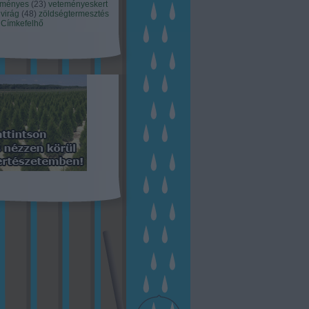
eményes
(
23
)
veteményeskert
virág
(
48
)
zöldségtermesztés
Címkefelhő