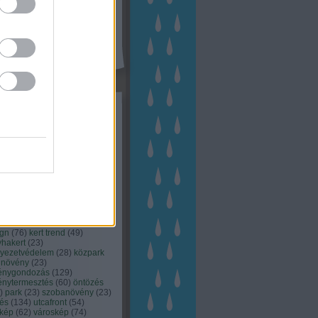
kék
apest
(
45
)
dísznövény
(
116
)
zernövény
(
20
)
garden
ching
(
83
)
gyógynövény
(
33
)
áji gazdálkodás
(
28
)
kert
1
)
kertbarát
(
50
)
kertépítés
6
)
kertészet
(
118
)
kertészeti
ácsadás
(
67
)
kertészeti
ácsok
(
222
)
kertészkedés
4
)
kertészmérnök
(
53
)
fenntartás
(
75
)
kertrendezés
kerttervezés
(
140
)
kert és
ign
(
76
)
kert trend
(
49
)
hakert
(
23
)
nyezetvédelem
(
28
)
közpark
növény
(
23
)
énygondozás
(
129
)
énytermesztés
(
60
)
öntözés
)
park
(
23
)
szobanövény
(
23
)
tés
(
134
)
utcafront
(
54
)
akép
(
62
)
városkép
(
74
)