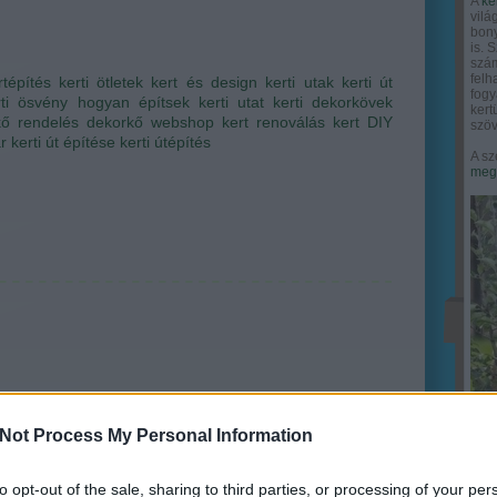
A
ke
vilá
bony
is. 
szám
felh
rtépítés
kerti ötletek
kert és design
kerti utak
kerti út
fogy
rti ösvény
hogyan építsek kerti utat
kerti dekorkövek
ker
kő rendelés
dekorkő webshop
kert renoválás
kert DIY
szöv
r
kerti út építése
kerti útépítés
A sz
megy
Not Process My Personal Information
to opt-out of the sale, sharing to third parties, or processing of your per