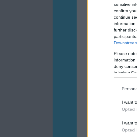
sensitive in
confirm you
continue se
information 
further disc
participants
Downstream 
Please note
information 
deny consent
in below Go
Persona
I want t
Opted 
I want t
Opted 