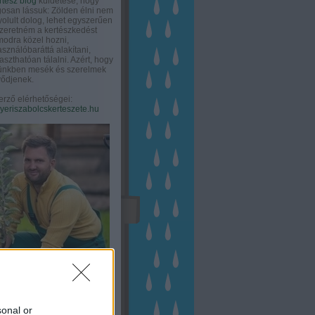
rtész blog
küldetése, hogy
gosan lássuk: Zölden élni nem
olult dolog, lehet egyszerűen
Szeretném a kertészkedést
odra közel hozni,
asználóbaráttá alakítani,
aszthatóan tálalni. Azért, hogy
tünkben mesék és szerelmek
ődjenek.
erző elérhetőségei:
eriszabolcskerteszete.hu
sonal or