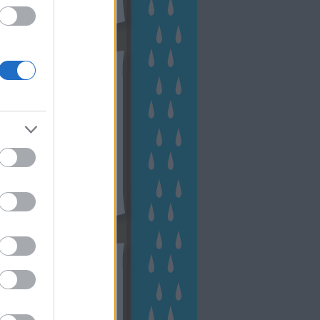
hívum
2 november
(
1
)
 október
(
2
)
2 szeptember
(
1
)
2 augusztus
(
2
)
 július
(
3
)
 június
(
1
)
 április
(
3
)
1 december
(
2
)
 október
(
1
)
1 augusztus
(
1
)
ább
...
tész TV