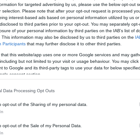
formation for targeted advertising by us, please use the below opt-out s
r selection. Please note that after your opt-out request is processed y
eing interest-based ads based on personal information utilized by us or
Köves
disclosed to third parties prior to your opt-out. You may separately opt-
losure of your personal information by third parties on the IAB’s list of
. This information may also be disclosed by us to third parties on the
IA
Participants
that may further disclose it to other third parties.
 that this website/app uses one or more Google services and may gath
Ker
including but not limited to your visit or usage behaviour. You may click 
 to Google and its third-party tags to use your data for below specifi
ogle consent section.
l Data Processing Opt Outs
o opt-out of the Sharing of my personal data.
Lin
In
W
K
o opt-out of the Sale of my Personal Data.
H
Y
In
I