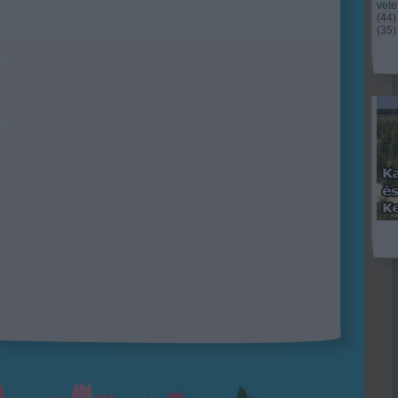
vet
(
44
)
(
35
)