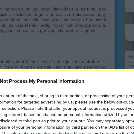
n bármilyen stílusú vagy kialakítású a kertünk, egy
biztos, közlekedni fogunk benne. Ezért alapvetés, hogy
yakrabban használt ösvényeket valamilyen burkolattal
Köves
 el, az útépítésnek pedig rögtön két kiindulópontja is
 Egyfelől a házat és a garázst, a kamrát, a filagóriát,…
Ker
rtépítés
kerti ötletek
kert és design
kerti utak
kerti út
rti ösvény
hogyan építsek kerti utat
kerti dekorkövek
kő rendelés
dekorkő webshop
kert renoválás
kert DIY
r
kerti út építése
kerti útépítés
Not Process My Personal Information
to opt-out of the sale, sharing to third parties, or processing of your per
formation for targeted advertising by us, please use the below opt-out s
Lin
r selection. Please note that after your opt-out request is processed y
W
eing interest-based ads based on personal information utilized by us or
K
disclosed to third parties prior to your opt-out. You may separately opt-
H
Y
losure of your personal information by third parties on the IAB’s list of
I
atos kertünk?
. This information may also be disclosed by us to third parties on the
IA