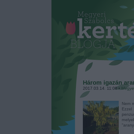
Három igazán ara
2017.03.14. 11:08
•
Megye
Nem mi
Ezzel
penzu
melye
"arany