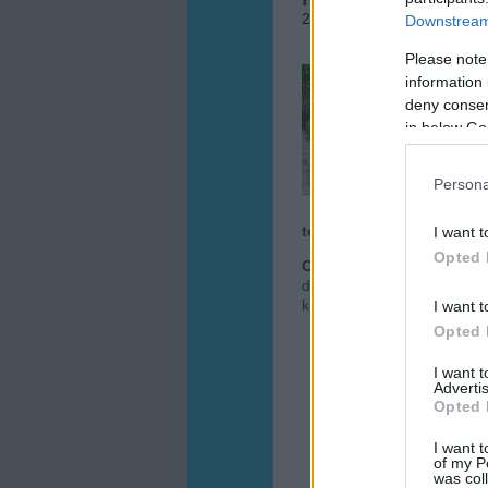
2016.06.07. 07:04
•
Megye
Downstream 
Please note
Az il
information 
rossz
deny consent
tervez
in below Go
is bel
leend
Persona
tovább »
I want t
Opted 
Címkék:
dísznövény
kerté
design
illatos növények
il
kerti növények
illatos cserj
I want t
Opted 
I want 
Advertis
Opted 
I want t
of my P
was col