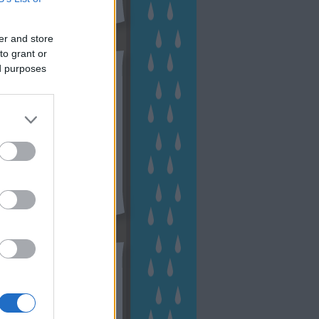
er and store
to grant or
hívum
ed purposes
2 november
(
1
)
 október
(
2
)
2 szeptember
(
1
)
2 augusztus
(
2
)
 július
(
3
)
 június
(
1
)
 április
(
3
)
1 december
(
2
)
 október
(
1
)
1 augusztus
(
1
)
ább
...
tész TV