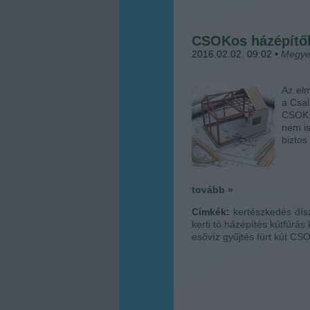
CSOKos házépítők
2016.02.02. 09:02
•
Megye
Az elm
a Csa
CSOK.
nem is
biztos
tovább »
Címkék:
kertészkedés
dís
kerti tó
házépítés
kútfúrás
esővíz gyűjtés
fúrt kút
CS