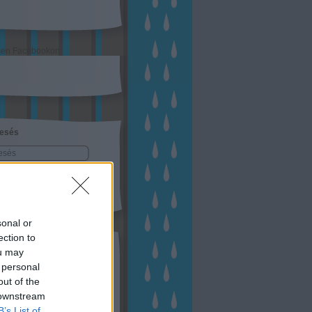
sen Facebookon
esés
sonal or
ection to
kek
ou may
ebshop - Megyeri Szabolcs
 personal
ertészete
out of the
írlevél feliratkozás
outube csatornám
 downstream
ngyenes tanfolyamaim
B’s List of