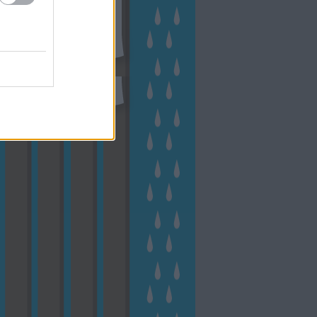
eményes
(
23
)
veteményeskert
virág
(
48
)
zöldségtermesztés
Címkefelhő