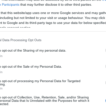
ri Szabolcs
•
3
komment
Participants
that may further disclose it to other third parties.
 that this website/app uses one or more Google services and may gath
lat a kertben amolyan mellőzött mostohagyerek, nem
including but not limited to your visit or usage behaviour. You may click 
, ha van némi andalító illatfelhő, de igazán kevesen
Arc
 to Google and its third-party tags to use your data for below specifi
ik meg úgy kerti flórájuk összetételét, hogy az illatfaktort
202
ogle consent section.
eveszik az egyenletbe, jellemzően több figyelem jut a
2022
ő növények színének, méretének, formájának, netán…
202
202
l Data Processing Opt Outs
2022
2022
2022
o opt-out of the Sharing of my personal data.
202
2021
In
202
szet
évelők
kerttervezés
kertrendezés
utcafront
kert és
Tov
latos rózsák
illatos kert
növényrendelés
cserjefélék
illatos
ék
illatos évelők
o opt-out of the Sale of my Personal Data.
In
to opt-out of processing my Personal Data for Targeted
ing.
Ker
In
o opt-out of Collection, Use, Retention, Sale, and/or Sharing
ersonal Data that Is Unrelated with the Purposes for which it
lected.