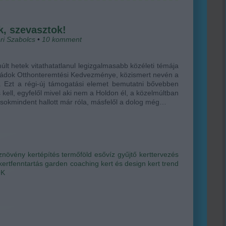
, szevasztok!
ri Szabolcs
•
10
komment
últ hetek vitathatatlanul legizgalmasabb közéleti témája
ládok Otthonteremtési Kedvezménye, közismert nevén a
 Ezt a régi-új támogatási elemet bemutatni bővebben
 kell, egyfelől mivel aki nem a Holdon él, a közelmúltban
 sokmindent hallott már róla, másfelől a dolog még…
znövény
kertépítés
termőföld
esővíz gyűjtő
kerttervezés
kertfenntartás
garden coaching
kert és design
kert trend
OK