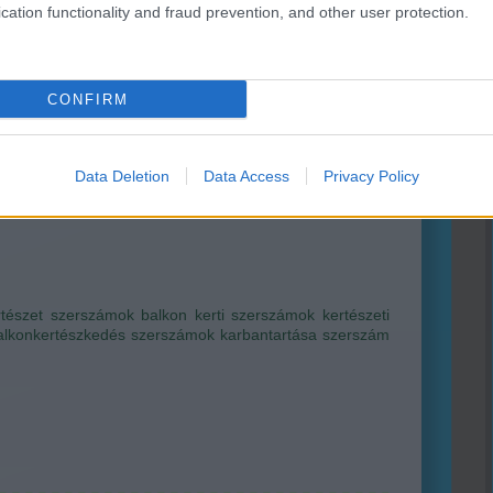
vet
cation functionality and fraud prevention, and other user protection.
(
44
)
(
35
)
szerszámkisokos
ri Szabolcs
•
Szólj hozzá!
CONFIRM
őjósok remek időt ígérnek a mostani hétvégére, de
ás jelentéseket sem kell olvasni ahhoz, hogy lássuk, hét
üt a Nap! Ha pedig így van, akkor irány a kert, és bár
Data Deletion
Data Access
Privacy Policy
i még korai, van olyan teendő, ami éppen időszerű, ez
a szerszámok listába vétele, tisztítása, javítása, vagy…
rtészet
szerszámok
balkon
kerti szerszámok
kertészeti
alkonkertészkedés
szerszámok karbantartása
szerszám