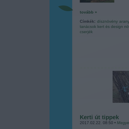
tovább »
Címkék:
dísznövény
aran
tanácsok
kert és design
nö
cserjék
Kerti út tippek
2017.02.22. 08:50
•
Megye