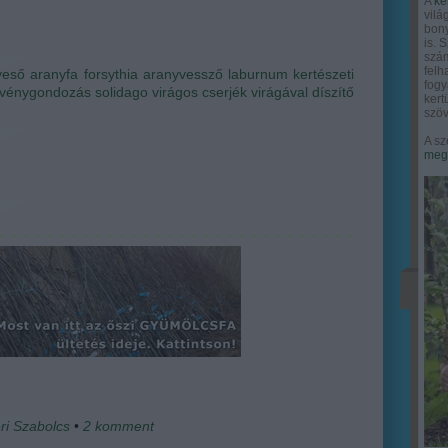
A
ke
vilá
bony
is. 
szám
felh
yeső
aranyfa
forsythia
aranyvessző
laburnum
kertészeti
fogy
vénygondozás
solidago
virágos cserjék
virágával díszítő
ker
szöv
A sz
megy
ri Szabolcs
•
2
komment