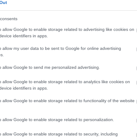
Out
i gyümölcs
ri Szabolcs
•
3
komment
consents
tlagos kert általában pár jól körülhatárolható
o allow Google to enable storage related to advertising like cookies on
nsből épül fel, mint például a zöld alapot biztosító
evice identifiers in apps.
tos felület, a dísznövények ágyásai, a magasabb,
oló, takaró funkciójú fák és cserjék, a konyhakert, és
Cím
o allow my user data to be sent to Google for online advertising
zerint van egy "gyümölcsosztály" is, hiszen ki ne
Bud
né, ha kertje…
s.
fűs
coa
házt
to allow Google to send me personalized advertising.
(
17
(
12
tan
rttervezés
naspolya
mirtuszdió
goji bogyó
kertészeti
o allow Google to enable storage related to analytics like cookies on
tan
övénygondozás
kerti gyümölcsök
egzotikus gyümölcsök
(
16
evice identifiers in apps.
es gyümölcsök
gyümölcs a kertben
kert
(
76
)
o allow Google to enable storage related to functionality of the website
des
kony
kör
(
21
)
növ
o allow Google to enable storage related to personalization.
növ
(
118
ülte
o allow Google to enable storage related to security, including
utc