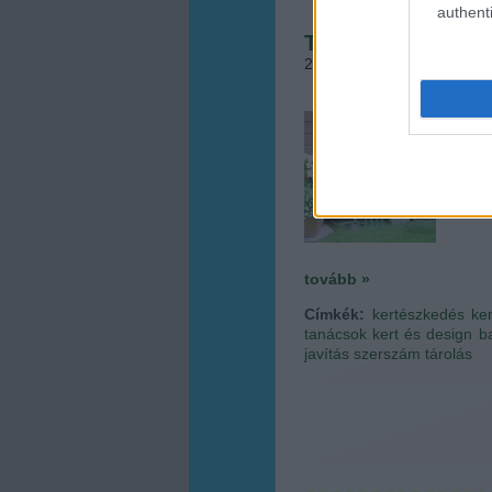
authenti
Tavaszköszöntő 
2016.02.06. 11:53
•
Megye
Az id
időjár
ágra s
ültetn
pedig 
tovább »
Címkék:
kertészkedés
ke
tanácsok
kert és design
b
javítás
szerszám tárolás