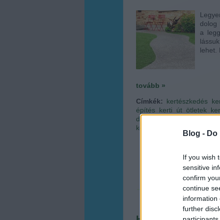
Legye
dolog 
a legg
lássuk
lehet.
tovább »
Címkék:
kertészkedés
ke
építés
kerti út ötletek
ke
dekorkő rendelés
zúzott 
kerti kövek
folyami kavics á
Blog -
Do 
If you wish 
sensitive in
confirm you
continue se
information 
further disc
Hogyan legyen ill
participants