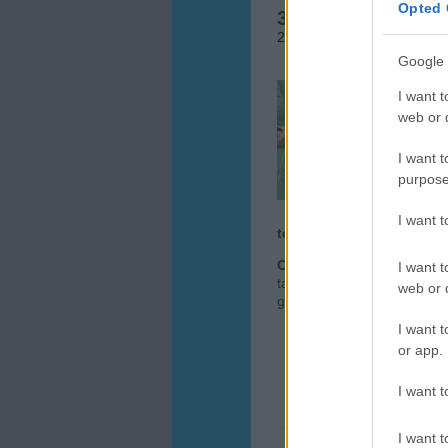
Opted 
3 különleges kert
2016.04.22. 07:06
•
Megye
Google 
Egy á
I want t
szegme
web or d
pázsi
árnyék
I want t
rends
szeret
purpose
I want 
tovább »
Címkék:
kert
öntözés
ke
I want t
tanácsok
kert és design
n
web or d
gyümölcs ültetés
különleg
I want t
or app.
I want t
I want t