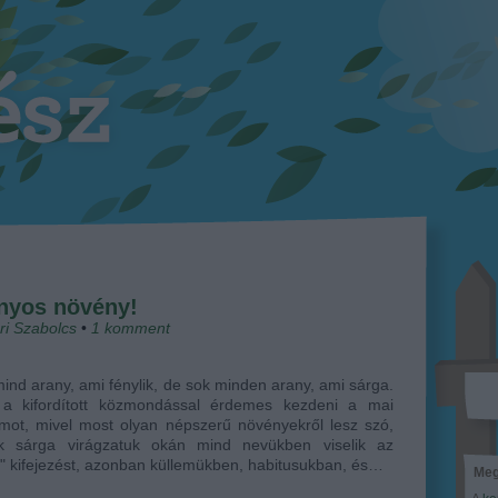
nyos növény!
ri Szabolcs
•
1
komment
nd arany, ami fénylik, de sok minden arany, ami sárga.
 a kifordított közmondással érdemes kezdeni a mai
mot, mivel most olyan népszerű növényekről lesz szó,
k sárga virágzatuk okán mind nevükben viselik az
" kifejezést, azonban küllemükben, habitusukban, és…
Meg