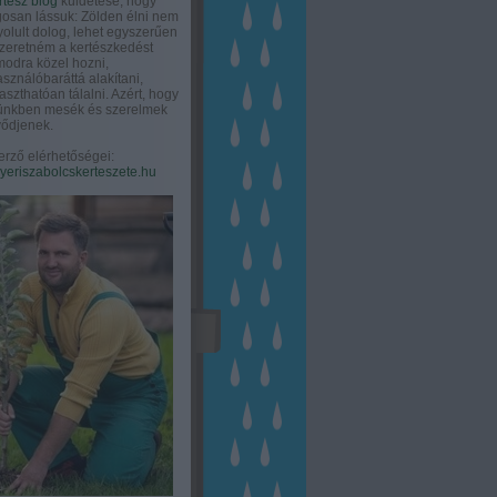
rtész blog
küldetése, hogy
gosan lássuk: Zölden élni nem
olult dolog, lehet egyszerűen
Szeretném a kertészkedést
odra közel hozni,
asználóbaráttá alakítani,
aszthatóan tálalni. Azért, hogy
tünkben mesék és szerelmek
ődjenek.
erző elérhetőségei:
eriszabolcskerteszete.hu