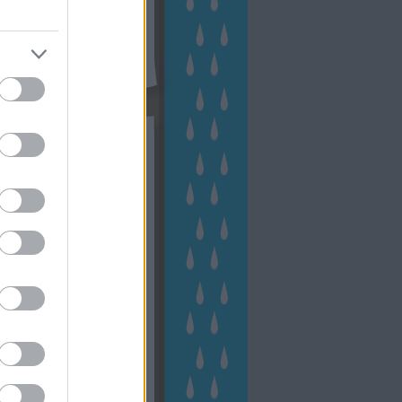
kék
apest
(
45
)
dísznövény
(
116
)
zernövény
(
20
)
garden
ching
(
83
)
gyógynövény
(
33
)
áji gazdálkodás
(
28
)
kert
1
)
kertbarát
(
50
)
kertépítés
6
)
kertészet
(
118
)
kertészeti
ácsadás
(
67
)
kertészeti
ácsok
(
222
)
kertészkedés
4
)
kertészmérnök
(
53
)
fenntartás
(
75
)
kertrendezés
kerttervezés
(
140
)
kert és
ign
(
76
)
kert trend
(
49
)
hakert
(
23
)
nyezetvédelem
(
28
)
közpark
növény
(
23
)
énygondozás
(
129
)
énytermesztés
(
60
)
öntözés
)
park
(
23
)
szobanövény
(
23
)
tés
(
134
)
utcafront
(
54
)
akép
(
62
)
városkép
(
74
)