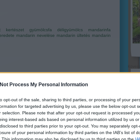
t
kertészet
gyümölcsfa
déligyümölcs
mandarinfa
eredete
mandarin nevelése
mandarin ültetés
mandarin
Köves
Not Process My Personal Information
agygenerál
to opt-out of the sale, sharing to third parties, or processing of your per
Ker
ri Szabolcs
•
1
komment
formation for targeted advertising by us, please use the below opt-out s
r selection. Please note that after your opt-out request is processed y
eing interest-based ads based on personal information utilized by us or
növények örök ranglistáján a leander bizonyára bérelt
disclosed to third parties prior to your opt-out. You may separately opt-
l rendelkezik az első tízben, de akár ötöt is mondhatnék,
 alig létezik háztartás egy vagy több tő leander nélkül. A
losure of your personal information by third parties on the IAB’s list of
er népszerűségének forrása nyilvánvalóan az, hogy ez
. This information may also be disclosed by us to third parties on the
IA