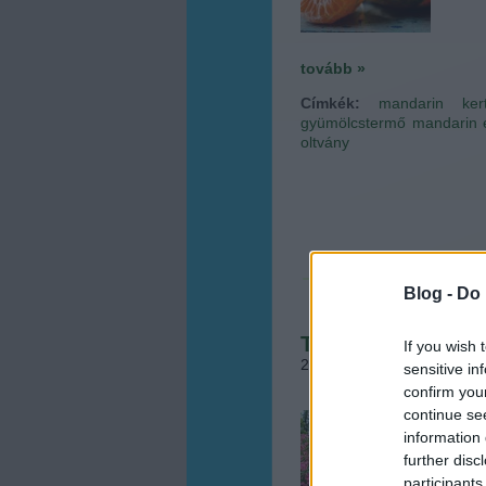
tovább »
Címkék:
mandarin
ker
gyümölcstermő
mandarin 
oltvány
Blog -
Do 
Tavaszi leander n
If you wish 
2015.05.10. 13:40
•
Megye
sensitive in
confirm you
continue se
A dísz
information 
hellye
hiszen
further disc
leand
participants