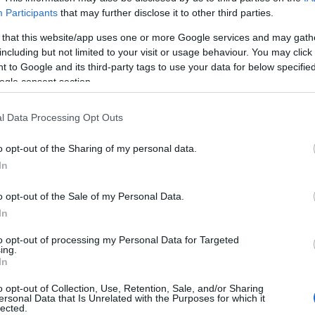
iszonylag könnyen…
Participants
that may further disclose it to other third parties.
Lin
 that this website/app uses one or more Google services and may gath
W
including but not limited to your visit or usage behaviour. You may click 
K
 to Google and its third-party tags to use your data for below specifi
H
Y
ander
leander gondozása
leander teleltetése
leander
ogle consent section.
I
ségei
kertészeti tanácsok
növénygondozás
Nerium
 metszése
leander öntözése
leander kártevői
leander
l Data Processing Opt Outs
yagozása
leander kirakása
leander tavasszal
leander
o opt-out of the Sharing of my personal data.
Arc
In
202
2022
o opt-out of the Sale of my Personal Data.
202
202
In
2022
2022
2022
to opt-out of processing my Personal Data for Targeted
202
ing.
2021
tés pár egyszerű lépésben!
In
202
ri Szabolcs
•
Szólj hozzá!
Tov
o opt-out of Collection, Use, Retention, Sale, and/or Sharing
ersonal Data that Is Unrelated with the Purposes for which it
lected.
sákat mindenki szereti, a rózsa a legnépszerűbb