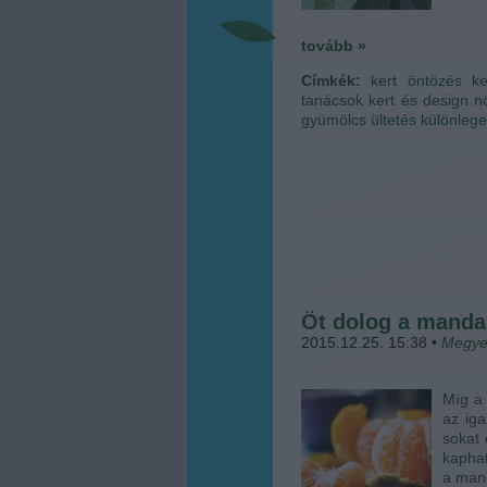
tovább »
Címkék:
kert
öntözés
ke
tanácsok
kert és design
n
gyümölcs ültetés
különleg
Öt dolog a mandar
2015.12.25. 15:38
•
Megye
Míg a 
az iga
sokat 
kaphat
a man