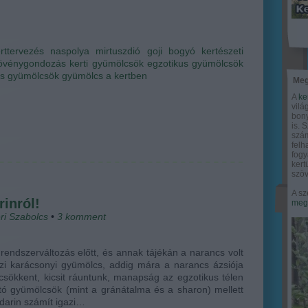
rttervezés
naspolya
mirtuszdió
goji bogyó
kertészeti
övénygondozás
kerti gyümölcsök
egzotikus gyümölcsök
es gyümölcsök
gyümölcs a kertben
Meg
A
ke
vilá
bony
is. 
szám
felh
fogy
ker
szöv
A sz
inról!
megy
ri Szabolcs
•
3
komment
rendszerváltozás előtt, és annak tájékán a narancs volt
zi karácsonyi gyümölcs, addig mára a narancs ázsiója
csökkent, kicsit ráuntunk, manapság az egzotikus télen
ó gyümölcsök (mint a gránátalma és a sharon) mellett
darin számít igazi…