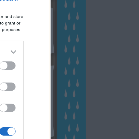
kek
er and store
ebshop - Megyeri Szabolcs
to grant or
ertészete
ed purposes
írlevél feliratkozás
outube csatornám
ngyenes tanfolyamaim
hívum
2 november
(
1
)
 október
(
2
)
2 szeptember
(
1
)
2 augusztus
(
2
)
 július
(
3
)
 június
(
1
)
 április
(
3
)
1 december
(
2
)
 október
(
1
)
1 augusztus
(
1
)
ább
...