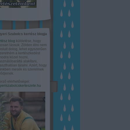
yeri Szabolcs kertész blogja
rtész blog
küldetése, hogy
gosan lássuk: Zölden élni nem
olult dolog, lehet egyszerűen
Szeretném a kertészkedést
odra közel hozni,
asználóbaráttá alakítani,
aszthatóan tálalni. Azért, hogy
tünkben mesék és szerelmek
ődjenek.
erző elérhetőségei:
eriszabolcskerteszete.hu