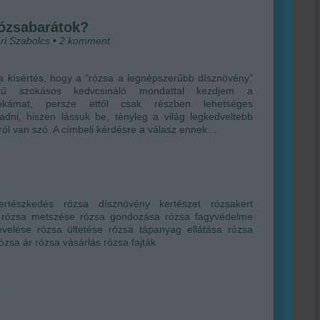
ózsabarátok?
ri Szabolcs
•
2
komment
 kísértés, hogy a "rózsa a legnépszerűbb dísznövény"
etű szokásos kedvcsináló mondattal kezdjem a
ókámat, persze ettől csak részben lehetséges
adni, hiszen lássuk be, tényleg a világ legkedveltebb
ról van szó. A címbeli kérdésre a válasz ennek…
ertészkedés
rózsa
dísznövény
kertészet
rózsakert
rózsa metszése
rózsa gondozása
rózsa fagyvédelme
evelése
rózsa ültetése
rózsa tápanyag ellátása
rózsa
ózsa ár
rózsa vásárlás
rózsa fajták