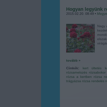
Hogyan legyünk r
2015.02.20. 08:49
•
Megye
Nagy a
kezd
mond
elszak
virágá
tovább »
Címkék:
kert
ültetés
k
rózsametszés
rózsabokor
rózsa a kertben
rózsa n
trágyázsa
rózsa rendelés
r