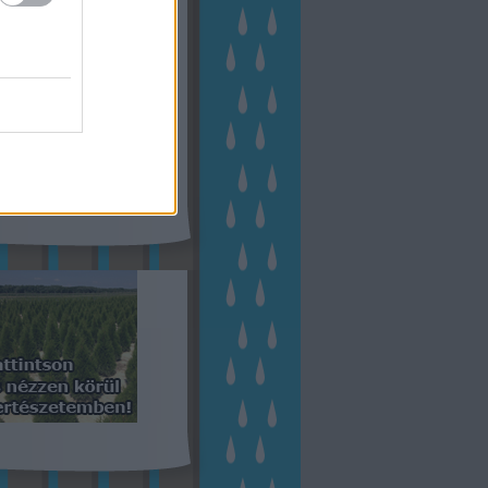
kerttervezés
(
140
)
kert és
ign
(
76
)
kert trend
(
49
)
hakert
(
23
)
nyezetvédelem
(
28
)
közpark
növény
(
23
)
énygondozás
(
129
)
énytermesztés
(
60
)
öntözés
)
park
(
23
)
szobanövény
(
23
)
tés
(
134
)
utcafront
(
54
)
akép
(
62
)
városkép
(
74
)
eményes
(
23
)
veteményeskert
virág
(
48
)
zöldségtermesztés
Címkefelhő