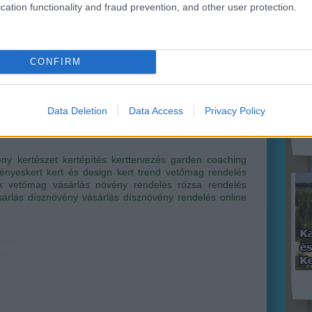
ri Szabolcs
•
Szólj hozzá!
(
76
)
cation functionality and fraud prevention, and other user protection.
des
kony
kör
an, hogyan? Hát bemegyünk (hétköznap vagy
(
21
)
aton) a kertészetbe, a kosárba tesszük, ami tetszik,
növ
nk és távozunk. Esetleg ugyanezt megtesszük a piacon,
CONFIRM
növ
(
118
ermarketben, vagy a kisebb élelmiszerüzletekben,
ülte
ság már minden sarki Lidl-ben kaphatóak szezonális…
utc
vet
Data Deletion
Data Access
Privacy Policy
(
44
)
(
35
)
ény
kertészet
kertépítés
kerttervezés
garden coaching
ényeskert
kert és design
kert trend
vetőmag rendelés
k
vetőmag vásárlás
növény rendelés
rózsa rendelés
árlás
dísznövény vásárlás
dísznövény rendelés
online