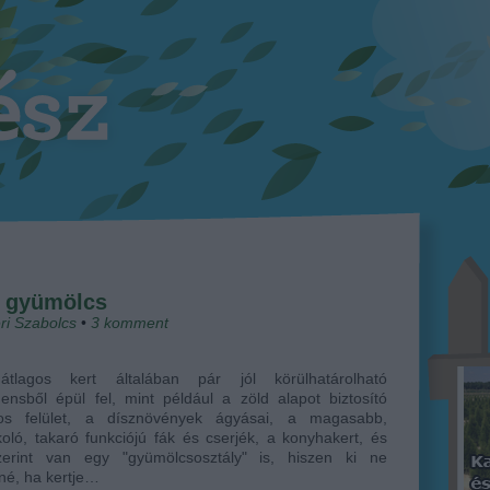
i gyümölcs
ri Szabolcs
•
3
komment
tlagos kert általában pár jól körülhatárolható
nsből épül fel, mint például a zöld alapot biztosító
tos felület, a dísznövények ágyásai, a magasabb,
oló, takaró funkciójú fák és cserjék, a konyhakert, és
zerint van egy "gyümölcsosztály" is, hiszen ki ne
né, ha kertje…