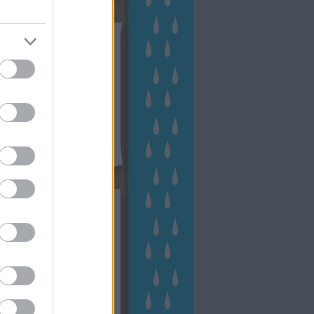
tész TV
kék
apest
(
45
)
dísznövény
(
116
)
zernövény
(
20
)
garden
ching
(
83
)
gyógynövény
(
33
)
áji gazdálkodás
(
28
)
kert
1
)
kertbarát
(
50
)
kertépítés
6
)
kertészet
(
118
)
kertészeti
ácsadás
(
67
)
kertészeti
ácsok
(
222
)
kertészkedés
4
)
kertészmérnök
(
53
)
fenntartás
(
75
)
kertrendezés