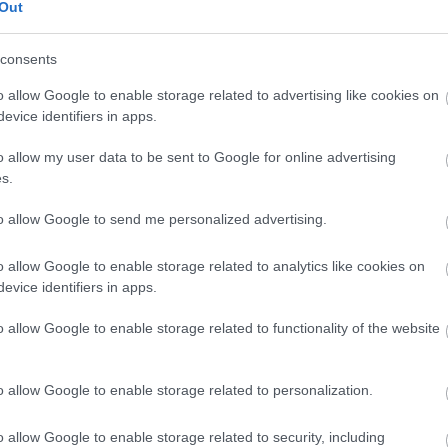
Out
vény, nincsen kert rózsa nélkül - a közhelyeket hosszan
ne sorolni, de ettől még a tény tény marad, a rózsa
san őrzi dobogós helyét a kerti dísznövények
Ker
consents
angadójában. A tavasz az egyik nagyobb…
o allow Google to enable storage related to advertising like cookies on
evice identifiers in apps.
o allow my user data to be sent to Google for online advertising
y
rózsa ültetés
kertészeti tanácsok
kert és design
s.
kerű rózsa
rózsagondozás
rózsa öntözés
rózsa
énye
rózsa tápanyag igénye
rózsa trágyázás
rózsa
to allow Google to send me personalized advertising.
távolság
rózsa talajtípus
konténeres rózsa
konténeres
sok
rózsa segítség
o allow Google to enable storage related to analytics like cookies on
evice identifiers in apps.
Cím
Bud
o allow Google to enable storage related to functionality of the website
fűs
coa
házt
(
17
(
12
o allow Google to enable storage related to personalization.
tan
tan
nk növényt?
(
16
o allow Google to enable storage related to security, including
kert