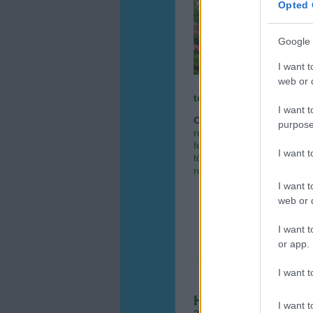
Opted 
dísznö
lehet
bizto
Google 
örökr
I want t
web or d
tovább »
I want t
Címkék:
kert
dísznövén
purpose
rózsanevelés
szabadgyö
fényigénye
rózsa talajig
I want 
tőtávolság
rózsa ültetési 
rózsa ültetése
rózsa tanác
I want t
web or d
I want t
or app.
I want t
Hogyan vásárolju
I want t