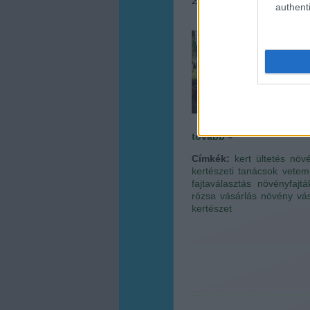
2015.03.15. 09:42
•
Megye
authenti
Hogy
szomb
fizetü
a hip
manap
tovább »
Címkék:
kert
ültetés
növ
kertészeti tanácsok
vetem
fajtaválasztás
növényfajtá
rózsa vásárlás
növény vás
kertészet