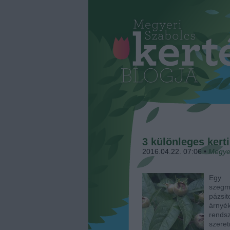
3 különleges kert
2016.04.22. 07:06
•
Megye
Egy á
szegme
pázsi
árnyék
rends
szeret