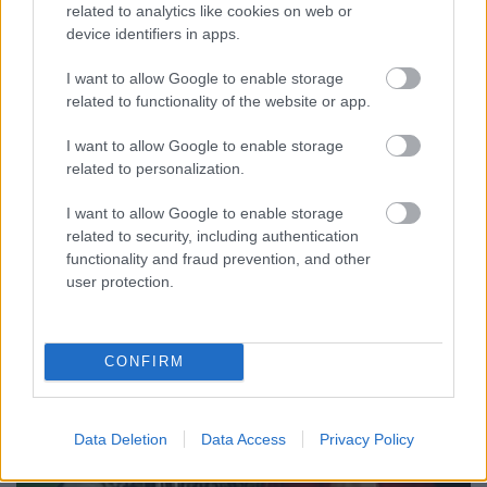
related to analytics like cookies on web or
Virágos Valentin napot!
device identifiers in apps.
Megyeri Szabolcs
•
2012. február 13.
0
I want to allow Google to enable storage
related to functionality of the website or app.
Kevés olyan megosztó ünnep van, mint a Valentin
vagy Bálin nap. Az viszont tény, hogy egyre többen
I want to allow Google to enable storage
ünneplik és őszintén szólva nem látok benne semmi
related to personalization.
kivetnivalót, ha van az évnek egy napja, amikor a
hozzánk közel állókat megajándékozzunk egy kis
I want to allow Google to enable storage
related to security, including authentication
aprósággal, ami lehet egy szív…
functionality and fraud prevention, and other
user protection.
CONFIRM
Data Deletion
Data Access
Privacy Policy