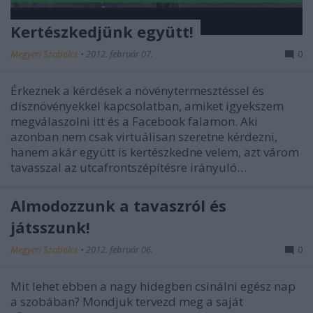
Kertészkedjünk együtt!
Megyeri Szabolcs
•
2012. február 07.
0
Érkeznek a kérdések a növénytermesztéssel és
dísznövényekkel kapcsolatban, amiket igyekszem
megválaszolni itt és a Facebook falamon. Aki
azonban nem csak virtuálisan szeretne kérdezni,
hanem akár együtt is kertészkedne velem, azt várom
tavasszal az utcafrontszépítésre irányuló…
Álmodozzunk a tavaszról és
játsszunk!
Megyeri Szabolcs
•
2012. február 06.
0
Mit lehet ebben a nagy hidegben csinálni egész nap
a szobában? Mondjuk tervezd meg a saját