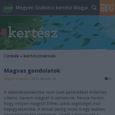
Megyeri Szabolcs kertész blogja
Címkék
»
kertészmérnök
Magvas gondolatok
Megyeri Szabolcs
•
2012. február 19.
0
A veteményeskertbe nem csak palántákat érdemes
ültetni, hanem magról is vethetünk. Persze fontos,
hogy milyen magról! Ehhez adok segítséget mai
bejegyzésembe. A témát pedig most is egy kedves
olvasómnak köszönhetem, akitől a minap ezt a