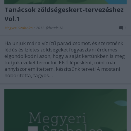
Tanácsok zöldségeskert-tervezéshez
Vol.1
Megyeri Szabolcs
•
2012. február 18.
1
Ha unjuk már a víz ízű paradicsomot, és szeretnénk
lédús és ízletes zöldségeket fogyasztani érdemes
elgondolkodni azon, hogy a saját kertünkben is meg
tudjuk ezeket termelni. Első lépésként, mint már
annyiszor említettem, készítsünk tervet! A mostani
hóborította, fagyos…