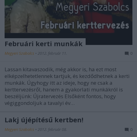
Februári kerti munkák
Megyeri Szabolcs
•
2012. február 11.
0
Lassan kitavaszodik, még akkor is, ha ezt most
elképzelhetetlennek tartjuk, és kezdődhetnek a kerti
munkák. Úgyhogy itt az ideje, hogy ne csak a
kerttervezésről, hanem a gyakorlati munkákról is
beszéljünk: Újratervezés Elsőként fontos, hogy
végiggondoljuk a tavalyi év…
Lakj újépítésű kertben!
Megyeri Szabolcs
•
2012. február 08.
0