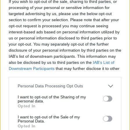
legjellemzőbb fűszernövénye a curry alapja a
If you wish to opt-out of the sale, sharing to third parties, or
kurkuma. A gyökeréből kivont por nemcsak finom,
processing of your personal or sensitive information for
de nagyon hasznos is. Mint Popeye-nek a spenót,
targeted advertising by us, please use the below opt-out
Sandokannak…
section to confirm your selection. Please note that after your
opt-out request is processed you may continue seeing
interest-based ads based on personal information utilized by
Kertépítés by kedves olvasóm
us or personal information disclosed to third parties prior to
your opt-out. You may separately opt-out of the further
Megyeri Szabolcs
•
2012. február 15.
1
disclosure of your personal information by third parties on the
IAB’s list of downstream participants. This information may
Újabb érdekes levelet kaptam, amit megosztok a
also be disclosed by us to third parties on the
IAB’s List of
blogomon. Tóth Enikő gyönyörű kertje jó példa arra,
Downstream Participants
that may further disclose it to other
hogy a kertépítés nem könnyű és igen hosszadalmas
third parties.
munka, de nagyon megéri, hiszen munkánk
Please note that this website/app uses one or more Google
gyümölcseként ilyen gyönyörű kerttel
Personal Data Processing Opt Outs
services and may gather and store information including but
büszkélkedhetünk. Íme Enikő levele és csodás…
not limited to your visit or usage behaviour. You may click to
I want to opt-out of the Sharing of my
personal data.
grant or deny consent to Google and its third-party tags to
Opted In
use your data for below specified purposes in below Google
consent section.
I want to opt-out of the Sale of my
Personal Data.
Opted In