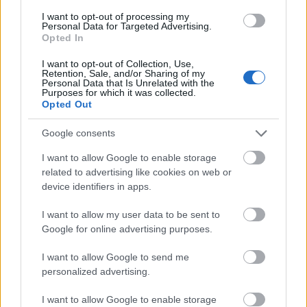
I want to opt-out of processing my
Personal Data for Targeted Advertising.
Opted In
I want to opt-out of Collection, Use,
Retention, Sale, and/or Sharing of my
Personal Data that Is Unrelated with the
Purposes for which it was collected.
Opted Out
Google consents
Ki nyer(t) ma?!
I want to allow Google to enable storage
related to advertising like cookies on web or
Megyeri Szabolcs
•
2012. február 14.
0
device identifiers in apps.
Köszönöm az e-maileket és a válaszokat, sokan
I want to allow my user data to be sent to
helyesen tudják, hogy a levendula a Földközi tenger
Google for online advertising purposes.
mellékéről származik, ahogy azt a jó öreg Wikipédia
is írja :) A szerencsés nyertesek: Klubecz Anikó,
I want to allow Google to send me
Babinszki Edit és Virágné Fejes Éva. E-mailben
personalized advertising.
megkapták az értesítést…
I want to allow Google to enable storage