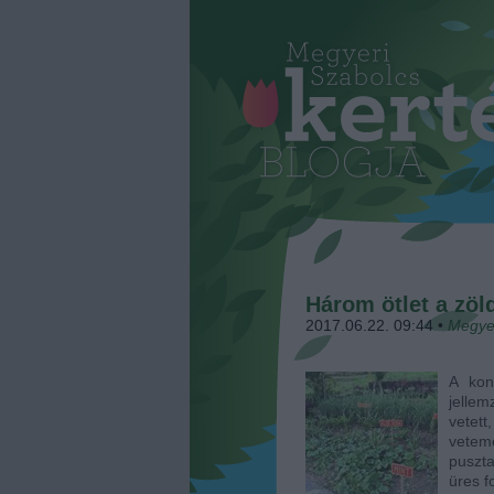
Három ötlet a zö
2017.06.22. 09:44
•
Megye
A kon
jelle
vetet
vetem
puszta
üres f