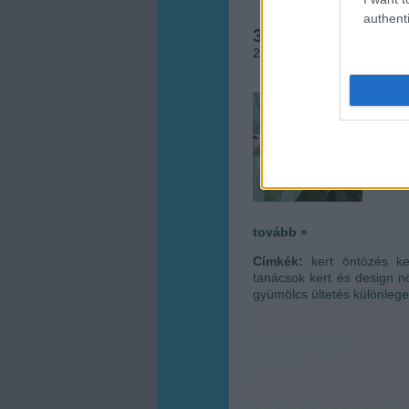
authenti
3 különleges kert
2016.04.22. 07:06
•
Megye
Egy á
szegme
pázsi
árnyék
rends
szeret
tovább »
Címkék:
kert
öntözés
ke
tanácsok
kert és design
n
gyümölcs ültetés
különleg