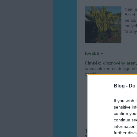
Nem mi
Ezzel
penzu
melye
"arany
tovább »
Címkék:
dísznövény
aran
tanácsok
kert és design
nö
cserjék
Blog -
Do 
If you wish 
sensitive in
confirm you
continue se
information 
Télen is színes ke
further disc
2017.01.10. 13:36
•
Megye