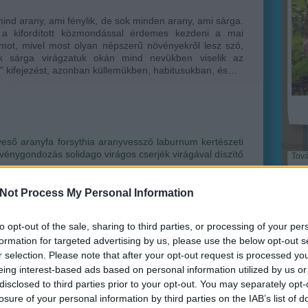
nd arany, ami fénylik, de sok minden arany, ami sárga.
 a kifordított közmondással érdemes kezdeni a mai
mot, mivel most olyan népszerű növényekről lesz szó,
k sárga virágzatuk okán mind nevükben viselik az
" kifejezést, azonban küllemükben, habitusukban, és…
yeső
aranyfa
forsythia
aranyvessző
laburnum
kertészeti
Köves
vénygondozás
solidago
virágos cserjék
virágával díszítő
Tov
Not Process My Personal Information
to opt-out of the sale, sharing to third parties, or processing of your per
Ker
formation for targeted advertising by us, please use the below opt-out s
r selection. Please note that after your opt-out request is processed y
eing interest-based ads based on personal information utilized by us or
disclosed to third parties prior to your opt-out. You may separately opt-
rtek!
losure of your personal information by third parties on the IAB’s list of
ri Szabolcs
•
Szólj hozzá!