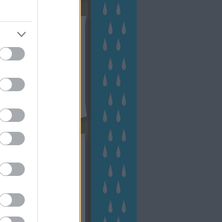
tész TV
kék
apest
(
45
)
dísznövény
(
116
)
zernövény
(
20
)
garden
ching
(
83
)
gyógynövény
(
33
)
áji gazdálkodás
(
28
)
kert
1
)
kertbarát
(
50
)
kertépítés
6
)
kertészet
(
118
)
kertészeti
ácsadás
(
67
)
kertészeti
ácsok
(
222
)
kertészkedés
4
)
kertészmérnök
(
53
)
fenntartás
(
75
)
kertrendezés