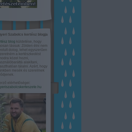
yeri Szabolcs kertész blogja
rtész blog
küldetése, hogy
gosan lássuk: Zölden élni nem
olult dolog, lehet egyszerűen
Szeretném a kertészkedést
odra közel hozni,
asználóbaráttá alakítani,
aszthatóan tálalni. Azért, hogy
tünkben mesék és szerelmek
ődjenek.
erző elérhetőségei:
eriszabolcskerteszete.hu