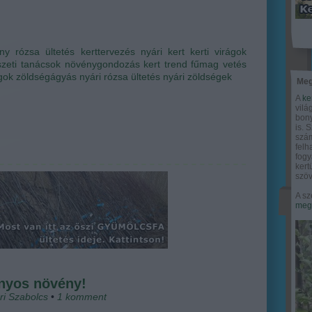
ny
rózsa ültetés
kerttervezés
nyári kert
kerti virágok
szeti tanácsok
növénygondozás
kert trend
fűmag vetés
ágok
zöldségágyás
nyári rózsa ültetés
nyári zöldségek
Meg
A
ke
vilá
bony
is. 
szám
felh
fogy
ker
szöv
A sz
megy
nyos növény!
ri Szabolcs
•
1
komment