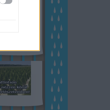
kerttervezés
(
140
)
kert és
ign
(
76
)
kert trend
(
49
)
hakert
(
23
)
nyezetvédelem
(
28
)
közpark
növény
(
23
)
énygondozás
(
129
)
énytermesztés
(
60
)
öntözés
)
park
(
23
)
szobanövény
(
23
)
tés
(
134
)
utcafront
(
54
)
akép
(
62
)
városkép
(
74
)
eményes
(
23
)
veteményeskert
virág
(
48
)
zöldségtermesztés
Címkefelhő