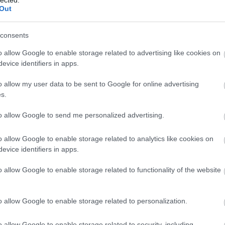
onténeres, és koros
lected.
Out
ri Szabolcs
•
Szólj hozzá!
Ker
consents
 kissé sejtelmesnek tűnhet, valójában azonban semmi
ult vagy rejtélyes dologról nem lesz szó, egyszerűen a
o allow Google to enable storage related to advertising like cookies on
etés kerül terítékre, fókuszba helyezve a facsemeték
elését, azok előnyeit is hátrányait. Ezúttal nagyobb
evice identifiers in apps.
úlyt kap a mozgóképi anyag, vagyis már most buzdítom
o allow my user data to be sent to Google for online advertising
s.
to allow Google to send me personalized advertising.
észkedés
kertészet
öntözés
kertészeti tanácsok
fa ültetés
növényrendelés
szabadgyökerű gyümölcsfa
o allow Google to enable storage related to analytics like cookies on
zi gyümölcsfa ültetés
gyümölcsfa rendelés
gyümölcsfa
Cím
evice identifiers in apps.
 facsemete
gyümölcsfa vásárlás
Bud
fűs
o allow Google to enable storage related to functionality of the website
coa
házt
(
17
(
12
tan
o allow Google to enable storage related to personalization.
tan
(
16
kert
o allow Google to enable storage related to security, including