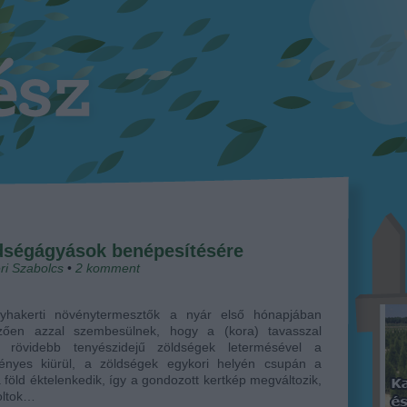
ldségágyások benépesítésére
ri Szabolcs
•
2
komment
yhakerti növénytermesztők a nyár első hónapjában
mzően azzal szembesülnek, hogy a (kora) tavasszal
t, rövidebb tenyészidejű zöldségek letermésével a
ényes kiürül, a zöldségek egykori helyén csupán a
 föld éktelenkedik, így a gondozott kertkép megváltozik,
oltok…