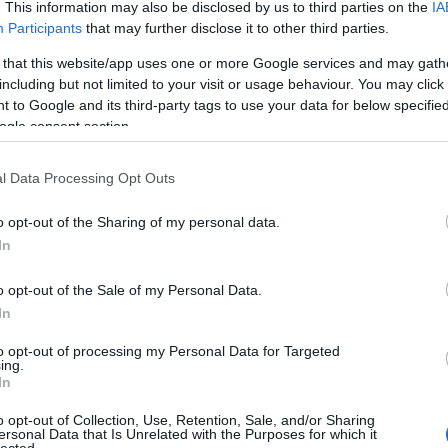
. This information may also be disclosed by us to third parties on the
IA
Participants
that may further disclose it to other third parties.
Lin
t rendszerint elkönyveljük szürke, színtelen időszaknak,
 that this website/app uses one or more Google services and may gath
 ilyenkor a lombjukat vesztett fák és cserjék, a kikopott
W
including but not limited to your visit or usage behaviour. You may click 
K
 a korai sötét miatt a komor hangulatok uralják a kertet.
H
ll azonban ebbe feltétlenül beletörődnünk, a téli kerti
 to Google and its third-party tags to use your data for below specifi
Y
p ugyanis nem szükségszerűen szürke, nem…
ogle consent section.
I
l Data Processing Opt Outs
o opt-out of the Sharing of my personal data.
kedés
dísznövény
kertészet
színes virágok
kertészeti
Arc
övénygondozás
kert trend
téli virágok
növényrendelés
In
202
ek
örökzöld növények
télizöld növények
kert és dizájn
2022
202
o opt-out of the Sale of my Personal Data.
202
2022
In
2022
2022
to opt-out of processing my Personal Data for Targeted
202
ing.
2021
202
In
Tov
o opt-out of Collection, Use, Retention, Sale, and/or Sharing
ersonal Data that Is Unrelated with the Purposes for which it