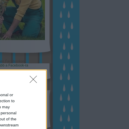
sen Facebookon
ább a Facebook-ra
sonal or
esés
ection to
ou may
 personal
out of the
 downstream