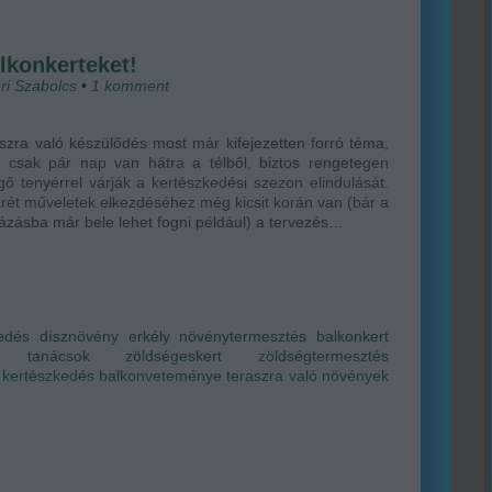
lkonkerteket!
ri Szabolcs
•
1
komment
szra való készülődés most már kifejezetten forró téma,
n csak pár nap van hátra a télből, biztos rengetegen
gő tenyérrel várják a kertészkedési szezon elindulását.
rét műveletek elkezdéséhez még kicsit korán van (bár a
ázásba már bele lehet fogni például) a tervezés…
edés
dísznövény
erkély
növénytermesztés
balkonkert
ti tanácsok
zöldségeskert
zöldségtermesztés
 kertészkedés
balkonveteménye
teraszra való növények