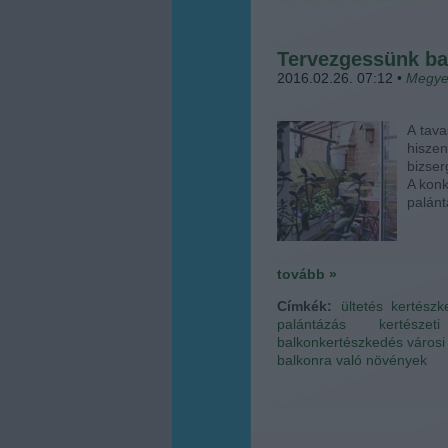
Tervezgessünk ba
2016.02.26. 07:12
•
Megye
A tava
hisze
bizser
A konk
palánt
tovább »
Címkék:
ültetés
kertészk
palántázás
kertésze
balkonkertészkedés
városi
balkonra való növények