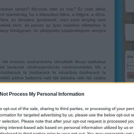
akásban tartani? Micsoda ötlet ez már? Ez csak akkor
rő szamárság, ha a klasszikus fákra, a tölgyre, a dióra,
rfára, és társaikra gondolunk, mert ezek tényleg nem
Köves
etőek bent, de persze az ilyen habókos ötletekhez is
lany bőségesen. Az elképzelés tulajdonképpen annyira
…
Ker
t
fák
öntözés
szobanövény
citrusfélék
fikusz
vadkakaó
zeti tanácsok
növénygondozás
növényrendelés
fák a
őszibarack fa
őszibarack fa vásárlása
őszibarack fa
télálló pálma
balkonra való fák
lakásba való fák
szobai
Not Process My Personal Information
Lin
to opt-out of the sale, sharing to third parties, or processing of your per
W
formation for targeted advertising by us, please use the below opt-out s
K
r selection. Please note that after your opt-out request is processed y
H
Y
eing interest-based ads based on personal information utilized by us or
I
disclosed to third parties prior to your opt-out. You may separately opt-