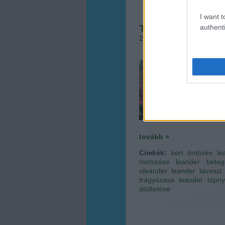
I want t
Tavaszi leander n
authenti
2015.05.10. 13:40
•
Megye
A dísz
hellye
hiszen
leand
egy v
tovább »
Címkék:
kert
öntözés
le
metszése
leander beteg
oleander
leander tavaszi
trágyázása
leander tápn
átültetése