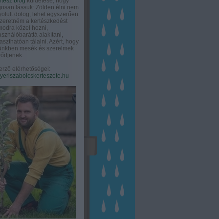
rtész blog
küldetése, hogy
gosan lássuk: Zölden élni nem
olult dolog, lehet egyszerűen
Szeretném a kertészkedést
odra közel hozni,
asználóbaráttá alakítani,
aszthatóan tálalni. Azért, hogy
tünkben mesék és szerelmek
ődjenek.
erző elérhetőségei:
eriszabolcskerteszete.hu