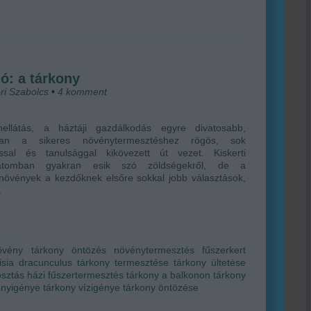
ó: a tárkony
ri Szabolcs
•
4
komment
ellátás, a háztáji gazdálkodás egyre divatosabb,
ban a sikeres növénytermesztéshez rögös, sok
ással és tanulsággal kikövezett út vezet. Kiskerti
zatomban gyakran esik szó zöldségekről, de a
növények a kezdőknek elsőre sokkal jobb választások,
…
övény
tárkony
öntözés
növénytermesztés
fűszerkert
isia dracunculus
tárkony termesztése
tárkony ültetése
osztás
házi fűszertermesztés
tárkony a balkonon
tárkony
ényigénye
tárkony vízigénye
tárkony öntözése