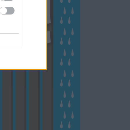
eményes
(
23
)
veteményeskert
virág
(
48
)
zöldségtermesztés
Címkefelhő