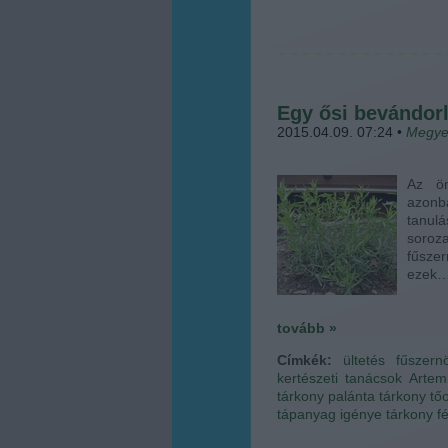
Egy ősi bevándorl
2015.04.09. 07:24
•
Megye
Az ön
azon
tanul
soro
fűszer
ezek
tovább »
Címkék:
ültetés
fűszern
kertészeti tanácsok
Artem
tárkony palánta
tárkony tő
tápanyag igénye
tárkony f