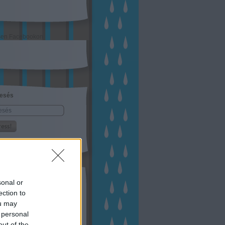
sen Facebookon
esés
kek
sonal or
ebshop - Megyeri Szabolcs
ection to
ertészete
ou may
írlevél feliratkozás
outube csatornám
 personal
ngyenes tanfolyamaim
out of the