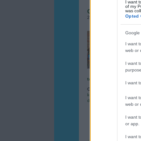
I want t
of my P
Csodás dézsatava
was col
Opted 
2015.05.14. 09:11
•
Megye
Google 
A víz
zöld 
I want t
ered
web or d
egysze
valami
I want t
purpose
tovább »
I want 
Címkék:
kertészet
kerté
kertészeti tanácsok
növé
I want t
dézsató házilag
dézsató n
web or d
I want t
or app.
I want t