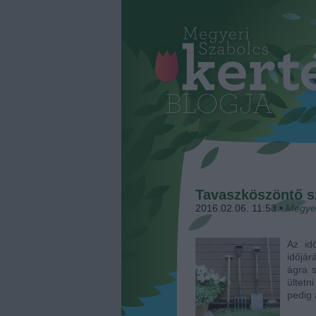
Tavaszköszöntő 
2016.02.06. 11:53
•
Megye
Az id
időjár
ágra s
ültetn
pedig 