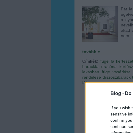
Fát l
egetve
a nyá
nevelh
akad a
nem
tovább »
Címkék:
füge
fa
kertésze
barackfa
dracéna
kertés
lakásban
füge vásárlása
rendelése
díszőszibarack
fák
Blog -
Do 
If you wish 
sensitive in
confirm you
continue se
information 