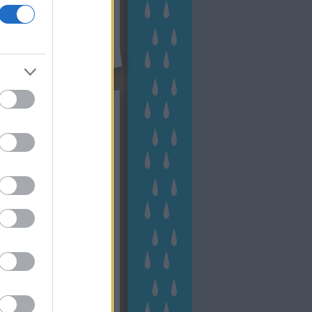
kék
apest
(
45
)
dísznövény
(
116
)
zernövény
(
20
)
garden
ching
(
83
)
gyógynövény
(
33
)
áji gazdálkodás
(
28
)
kert
1
)
kertbarát
(
50
)
kertépítés
6
)
kertészet
(
118
)
kertészeti
ácsadás
(
67
)
kertészeti
ácsok
(
222
)
kertészkedés
4
)
kertészmérnök
(
53
)
fenntartás
(
75
)
kertrendezés
kerttervezés
(
140
)
kert és
ign
(
76
)
kert trend
(
49
)
hakert
(
23
)
nyezetvédelem
(
28
)
közpark
növény
(
23
)
énygondozás
(
129
)
énytermesztés
(
60
)
öntözés
)
park
(
23
)
szobanövény
(
23
)
tés
(
134
)
utcafront
(
54
)
akép
(
62
)
városkép
(
74
)