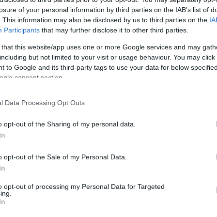
gondozás pár lépésben
losure of your personal information by third parties on the IAB’s list of
ri Szabolcs
•
Szólj hozzá!
. This information may also be disclosed by us to third parties on the
IA
Participants
that may further disclose it to other third parties.
lgő Halottak Napja okán a napokban valószínűleg azok
Arc
 that this website/app uses one or more Google services and may gath
látogatnak a temetőbe, akik egyébként nem rendszeres
202
including but not limited to your visit or usage behaviour. You may click 
őjárók, hiszen hagyományosan erre az emléknapra
2022
 to Google and its third-party tags to use your data for below specifi
tve az azt megelőző hétre) szokás az éves nagy
202
202
oválást, sírgondozást időzíteni. A sírok…
ogle consent section.
2022
2022
2022
l Data Processing Opt Outs
202
2021
202
Tov
o opt-out of the Sharing of my personal data.
tözés
kertészeti tanácsok
növénygondozás
sírgondozás
In
temetői növények
temetői virágok
Halottak Napja
o opt-out of the Sale of my Personal Data.
In
Ker
to opt-out of processing my Personal Data for Targeted
ing.
In