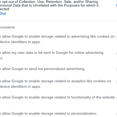
o opt-out of Collection, Use, Retention, Sale, and/or Sharing
ersonal Data that Is Unrelated with the Purposes for which it
k!
lected.
Out
ri Szabolcs
•
8
komment
consents
 közelsége roppant megnyugtatólag hat az emberre, a
környezethez hasonlóan a vízfelület is a természet
o allow Google to enable storage related to advertising like cookies on
endő békességét, ősközeg jellegét hordozza,
Cím
evice identifiers in apps.
rűbben szólva a kertben a növényzet mellett tök jó, ha
Bud
 víz is van, és itt nyilván nem a slagból…
fűs
o allow my user data to be sent to Google for online advertising
coa
házt
s.
(
17
(
12
tan
to allow Google to send me personalized advertising.
tan
pítés
kerttervezés
kerti tó
dézsató
kerti dekoráció
(
16
nygondozás
kert trend
dézsatavak
dézsató készítése
kert
o allow Google to enable storage related to analytics like cookies on
(
76
)
övények
kerti mini tó
miniatűr tavak
des
evice identifiers in apps.
kony
kör
(
21
)
o allow Google to enable storage related to functionality of the website
növ
növ
(
118
ülte
o allow Google to enable storage related to personalization.
utc