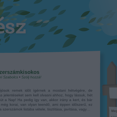
szerszámkisokos
ri Szabolcs
•
Szólj hozzá!
őjósok remek időt ígérnek a mostani hétvégére, de
ás jelentéseket sem kell olvasni ahhoz, hogy lássuk, hét
üt a Nap! Ha pedig így van, akkor irány a kert, és bár
i még korai, van olyan teendő, ami éppen időszerű, ez
a szerszámok listába vétele, tisztítása, javítása, vagy…
Meg