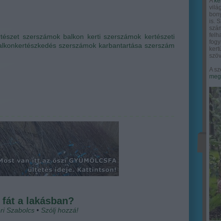
A
ke
vilá
bony
is. 
szám
felh
rtészet
szerszámok
balkon
kerti szerszámok
kertészeti
fogy
alkonkertészkedés
szerszámok karbantartása
szerszám
ker
szöv
A sz
megy
fát a lakásban?
ri Szabolcs
•
Szólj hozzá!