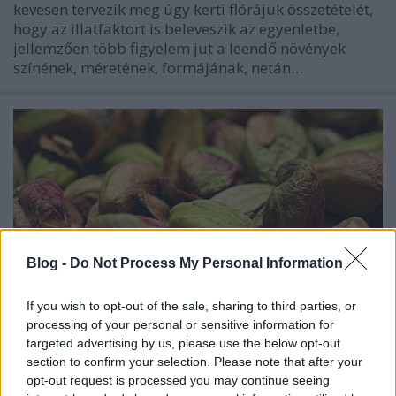
kevesen tervezik meg úgy kerti flórájuk összetételét,
hogy az illatfaktort is beleveszik az egyenletbe,
jellemzően több figyelem jut a leendő növények
színének, méretének, formájának, netán…
Blog -
Do Not Process My Personal Information
If you wish to opt-out of the sale, sharing to third parties, or
processing of your personal or sensitive information for
targeted advertising by us, please use the below opt-out
section to confirm your selection. Please note that after your
Tények és érdekességek a
opt-out request is processed you may continue seeing