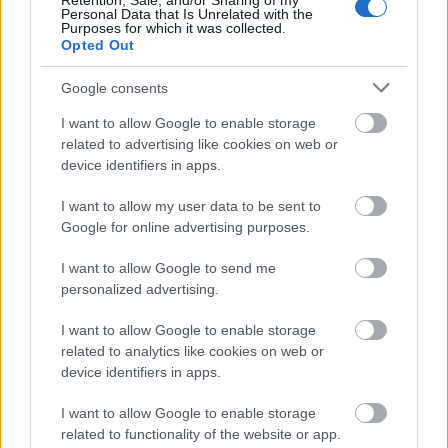
Retention, Sale, and/or Sharing of my
Personal Data that Is Unrelated with the
Purposes for which it was collected.
Opted Out
Google consents
I want to allow Google to enable storage
Tavaszköszöntő szerszámkisokos
related to advertising like cookies on web or
device identifiers in apps.
Megyeri Szabolcs
•
2016. február 06.
0
I want to allow my user data to be sent to
Az időjósok remek időt ígérnek a mostani hétvégére,
Google for online advertising purposes.
de időjárás jelentéseket sem kell olvasni ahhoz, hogy
lássuk, hét ágra süt a Nap! Ha pedig így van, akkor
I want to allow Google to send me
irány a kert, és bár ültetni még korai, van olyan
personalized advertising.
teendő, ami éppen időszerű, ez pedig a szerszámok
listába vétele, tisztítása, javítása, vagy…
I want to allow Google to enable storage
related to analytics like cookies on web or
device identifiers in apps.
I want to allow Google to enable storage
related to functionality of the website or app.