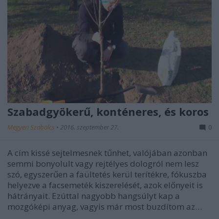
Szabadgyökerű, konténeres, és koros
Megyeri Szabolcs
•
2016. szeptember 27.
0
A cím kissé sejtelmesnek tűnhet, valójában azonban
semmi bonyolult vagy rejtélyes dologról nem lesz
szó, egyszerűen a faültetés kerül terítékre, fókuszba
helyezve a facsemeték kiszerelését, azok előnyeit is
hátrányait. Ezúttal nagyobb hangsúlyt kap a
mozgóképi anyag, vagyis már most buzdítom az…