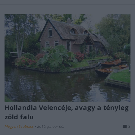
Hollandia Velencéje, avagy a tényleg
zöld falu
Megyeri Szabolcs
•
2016. január 06.
3