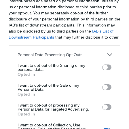
interest-based ads based on personal information utilized by
pisztáciáról
us or personal information disclosed to third parties prior to
your opt-out. You may separately opt-out of the further
Megyeri Szabolcs
•
2016. február 11.
20
disclosure of your personal information by third parties on the
IAB’s list of downstream participants. This information may
A pisztácia tipikusan az a gyümölcs, aminek a
also be disclosed by us to third parties on the
IAB’s List of
termését mindenki ismeri (és a legtöbben szeretik
Downstream Participants
that may further disclose it to other
is), a többség viszont nem tudja, hogy mi fán terem
third parties.
(pedig tényleg fán), növényként pedig tényleg
kevesen látták. Ezen próbálok most segíteni, az
Please note that this website/app uses one or more Google
Personal Data Processing Opt Outs
alábbiakban fény derül arra, hogy hogy is néz ki
services and may gather and store information including but
not limited to your visit or usage behaviour. You may click to
I want to opt-out of the Sharing of my
valójában…
personal data.
grant or deny consent to Google and its third-party tags to
Opted In
use your data for below specified purposes in below Google
consent section.
I want to opt-out of the Sale of my
Personal Data.
Opted In
I want to opt-out of processing my
Personal Data for Targeted Advertising.
Opted In
I want to opt-out of Collection, Use,