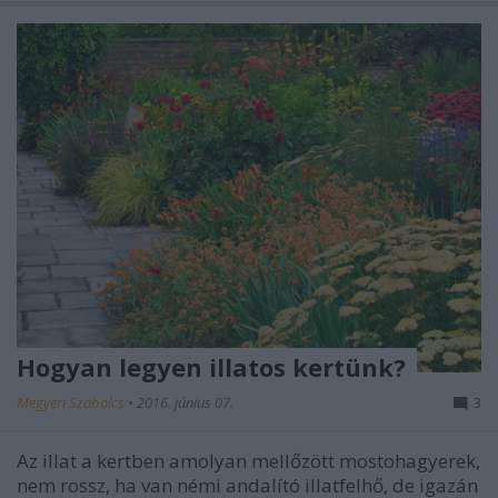
Hogyan legyen illatos kertünk?
Megyeri Szabolcs
•
2016. június 07.
3
Az illat a kertben amolyan mellőzött mostohagyerek,
nem rossz, ha van némi andalító illatfelhő, de igazán