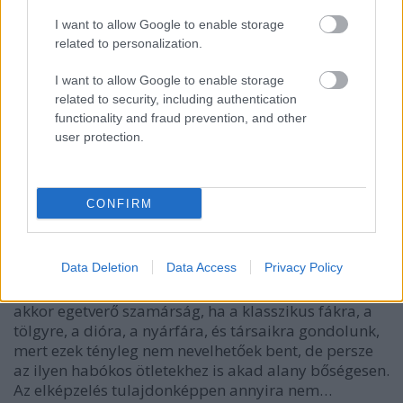
I want to allow Google to enable storage
related to personalization.
I want to allow Google to enable storage
related to security, including authentication
functionality and fraud prevention, and other
user protection.
CONFIRM
Hogyan neveljünk fát a lakásban?
Megyeri Szabolcs
•
2016. január 29.
0
Data Deletion
Data Access
Privacy Policy
Fát lakásban tartani? Micsoda ötlet ez már? Ez csak
akkor egetverő szamárság, ha a klasszikus fákra, a
tölgyre, a dióra, a nyárfára, és társaikra gondolunk,
mert ezek tényleg nem nevelhetőek bent, de persze
az ilyen habókos ötletekhez is akad alany bőségesen.
Az elképzelés tulajdonképpen annyira nem…