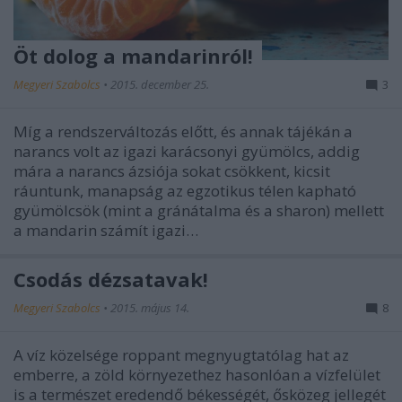
Öt dolog a mandarinról!
Megyeri Szabolcs
•
2015. december 25.
3
Míg a rendszerváltozás előtt, és annak tájékán a
narancs volt az igazi karácsonyi gyümölcs, addig
mára a narancs ázsiója sokat csökkent, kicsit
ráuntunk, manapság az egzotikus télen kapható
gyümölcsök (mint a gránátalma és a sharon) mellett
a mandarin számít igazi…
Csodás dézsatavak!
Megyeri Szabolcs
•
2015. május 14.
8
A víz közelsége roppant megnyugtatólag hat az
emberre, a zöld környezethez hasonlóan a vízfelület
is a természet eredendő békességét, ősközeg jellegét