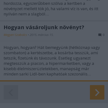
hordozza, egyszerűbben szólva a kertben a
növényzet mellett tök jó, ha valami víz is van, és itt
nyilván nem a slagból…
Hogyan vásároljunk növényt?
Megyeri Szabolcs
•
2015. március 15.
0
Hogyan, hogyan? Hát bemegyünk (hétköznap vagy
szombaton) a kertészetbe, a kosárba tesszük, ami
tetszik, fizetünk és távozunk. Esetleg ugyanezt
megtesszük a piacon, a hipermarketben, vagy a
kisebb élelmiszerüzletekben, manapság már
minden sarki Lidl-ben kaphatóak szezonális…