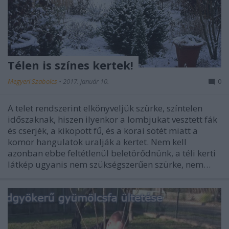
Télen is színes kertek!
Megyeri Szabolcs
•
2017. január 10.
0
A telet rendszerint elkönyveljük szürke, színtelen
időszaknak, hiszen ilyenkor a lombjukat vesztett fák
és cserjék, a kikopott fű, és a korai sötét miatt a
komor hangulatok uralják a kertet. Nem kell
azonban ebbe feltétlenül beletörődnünk, a téli kerti
látkép ugyanis nem szükségszerűen szürke, nem…