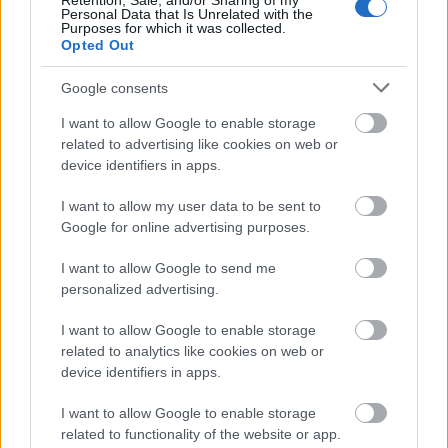
Retention, Sale, and/or Sharing of my
Personal Data that Is Unrelated with the
Purposes for which it was collected.
Opted Out
Google consents
I want to allow Google to enable storage
Tavaszköszöntő szerszámkisokos
related to advertising like cookies on web or
device identifiers in apps.
Megyeri Szabolcs
•
2016. február 06.
0
I want to allow my user data to be sent to
Az időjósok remek időt ígérnek a mostani hétvégére,
Google for online advertising purposes.
de időjárás jelentéseket sem kell olvasni ahhoz, hogy
lássuk, hét ágra süt a Nap! Ha pedig így van, akkor
I want to allow Google to send me
irány a kert, és bár ültetni még korai, van olyan
personalized advertising.
teendő, ami éppen időszerű, ez pedig a szerszámok
listába vétele, tisztítása, javítása, vagy…
I want to allow Google to enable storage
related to analytics like cookies on web or
device identifiers in apps.
I want to allow Google to enable storage
related to functionality of the website or app.