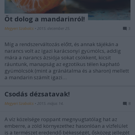
Öt dolog a mandarinról!
Megyeri Szabolcs
•
2015. december 25.
3
Míg a rendszerváltozás előtt, és annak tájékán a
narancs volt az igazi karácsonyi gyümölcs, addig
mára a narancs ázsiója sokat csökkent, kicsit
ráuntunk, manapság az egzotikus télen kapható
gyümölcsök (mint a gránátalma és a sharon) mellett
a mandarin számít igazi…
Csodás dézsatavak!
Megyeri Szabolcs
•
2015. május 14.
8
A víz közelsége roppant megnyugtatólag hat az
emberre, a zöld környezethez hasonlóan a vízfelület
is a természet eredendő békességét, ősközeg jellegét