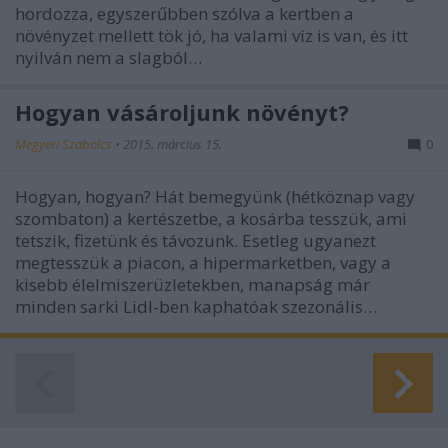
hordozza, egyszerűbben szólva a kertben a
növényzet mellett tök jó, ha valami víz is van, és itt
nyilván nem a slagból…
Hogyan vásároljunk növényt?
Megyeri Szabolcs
•
2015. március 15.
0
Hogyan, hogyan? Hát bemegyünk (hétköznap vagy
szombaton) a kertészetbe, a kosárba tesszük, ami
tetszik, fizetünk és távozunk. Esetleg ugyanezt
megtesszük a piacon, a hipermarketben, vagy a
kisebb élelmiszerüzletekben, manapság már
minden sarki Lidl-ben kaphatóak szezonális…