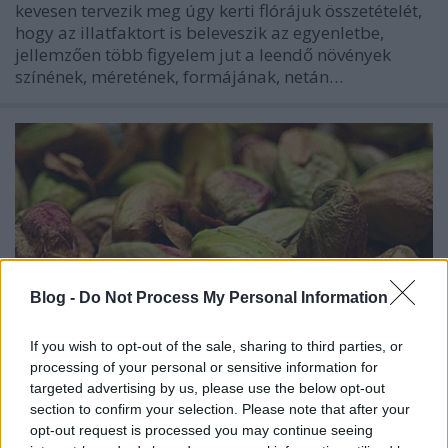
kevesen tervezik meg úgy kerti flórájuk összetételét,
hogy az illatfaktort is beleveszik az egyenletbe,
jellemzően több figyelem jut a leendő növények
színének, méretének, formájának, netán…
Blog -
Do Not Process My Personal Information
If you wish to opt-out of the sale, sharing to third parties, or
processing of your personal or sensitive information for
targeted advertising by us, please use the below opt-out
section to confirm your selection. Please note that after your
Tények és érdekességek a
opt-out request is processed you may continue seeing