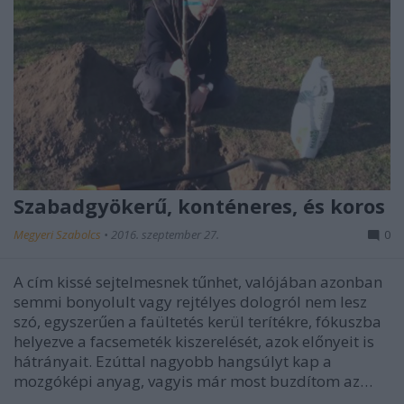
Szabadgyökerű, konténeres, és koros
Megyeri Szabolcs
•
2016. szeptember 27.
0
A cím kissé sejtelmesnek tűnhet, valójában azonban
semmi bonyolult vagy rejtélyes dologról nem lesz
szó, egyszerűen a faültetés kerül terítékre, fókuszba
helyezve a facsemeték kiszerelését, azok előnyeit is
hátrányait. Ezúttal nagyobb hangsúlyt kap a
mozgóképi anyag, vagyis már most buzdítom az…