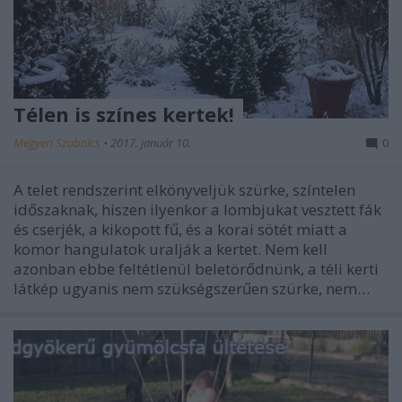
Télen is színes kertek!
Megyeri Szabolcs
•
2017. január 10.
0
A telet rendszerint elkönyveljük szürke, színtelen
időszaknak, hiszen ilyenkor a lombjukat vesztett fák
és cserjék, a kikopott fű, és a korai sötét miatt a
komor hangulatok uralják a kertet. Nem kell
azonban ebbe feltétlenül beletörődnünk, a téli kerti
látkép ugyanis nem szükségszerűen szürke, nem…