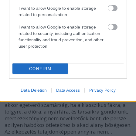
I want to allow Google to enable storage
related to personalization.
I want to allow Google to enable storage
related to security, including authentication
functionality and fraud prevention, and other
user protection.
CONFIRM
Hogyan neveljünk fát a lakásban?
Megyeri Szabolcs
•
2016. január 29.
0
Data Deletion
Data Access
Privacy Policy
Fát lakásban tartani? Micsoda ötlet ez már? Ez csak
akkor egetverő szamárság, ha a klasszikus fákra, a
tölgyre, a dióra, a nyárfára, és társaikra gondolunk,
mert ezek tényleg nem nevelhetőek bent, de persze
az ilyen habókos ötletekhez is akad alany bőségesen.
Az elképzelés tulajdonképpen annyira nem…