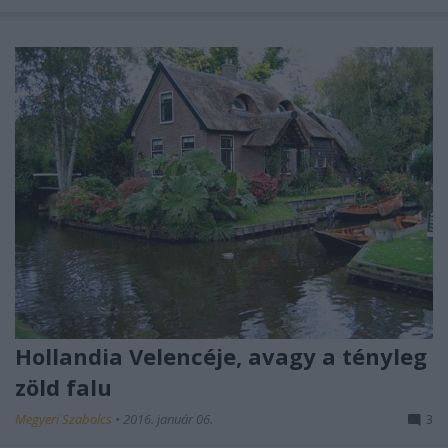
Hollandia Velencéje, avagy a tényleg
zöld falu
Megyeri Szabolcs
•
2016. január 06.
3