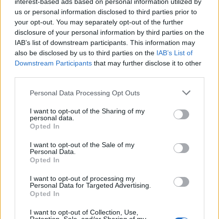
interest-based ads based on personal information utilized by
pisztáciáról
us or personal information disclosed to third parties prior to
your opt-out. You may separately opt-out of the further
Megyeri Szabolcs
•
2016. február 11.
20
disclosure of your personal information by third parties on the
IAB’s list of downstream participants. This information may
A pisztácia tipikusan az a gyümölcs, aminek a
also be disclosed by us to third parties on the
IAB’s List of
termését mindenki ismeri (és a legtöbben szeretik
Downstream Participants
that may further disclose it to other
is), a többség viszont nem tudja, hogy mi fán terem
third parties.
(pedig tényleg fán), növényként pedig tényleg
kevesen látták. Ezen próbálok most segíteni, az
Please note that this website/app uses one or more Google
Personal Data Processing Opt Outs
alábbiakban fény derül arra, hogy hogy is néz ki
services and may gather and store information including but
not limited to your visit or usage behaviour. You may click to
I want to opt-out of the Sharing of my
valójában…
personal data.
grant or deny consent to Google and its third-party tags to
Opted In
use your data for below specified purposes in below Google
consent section.
I want to opt-out of the Sale of my
Personal Data.
Opted In
I want to opt-out of processing my
Personal Data for Targeted Advertising.
Opted In
I want to opt-out of Collection, Use,