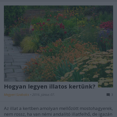
Hogyan legyen illatos kertünk?
Megyeri Szabolcs
•
2016. június 07.
3
Az illat a kertben amolyan mellőzött mostohagyerek,
nem rossz, ha van némi andalító illatfelhő, de igazán