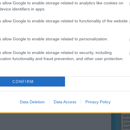
o allow Google to enable storage related to analytics like cookies on
evice identifiers in apps.
Ker
o allow Google to enable storage related to functionality of the website
o allow Google to enable storage related to personalization.
o allow Google to enable storage related to security, including
cation functionality and fraud prevention, and other user protection.
CONFIRM
Cím
Bud
fűs
coa
Data Deletion
Data Access
Privacy Policy
házt
(
17
(
12
tan
tan
(
16
kert