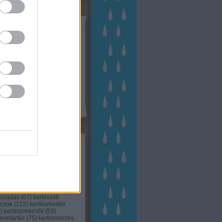
tész TV
kék
apest
(
45
)
dísznövény
(
116
)
zernövény
(
20
)
garden
ching
(
83
)
gyógynövény
(
33
)
áji gazdálkodás
(
28
)
kert
1
)
kertbarát
(
50
)
kertépítés
6
)
kertészet
(
118
)
kertészeti
ácsadás
(
67
)
kertészeti
ácsok
(
222
)
kertészkedés
4
)
kertészmérnök
(
53
)
fenntartás
(
75
)
kertrendezés