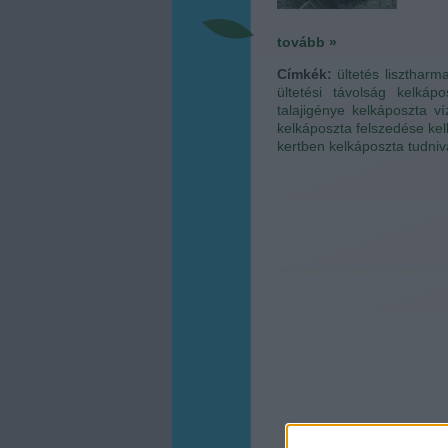
tovább »
Címkék:
ültetés
lisztharma
ültetési távolság
kelkápo
talajigénye
kelkáposzta ví
kelkáposzta felszedése
kel
kertben
kelkáposzta tudniv