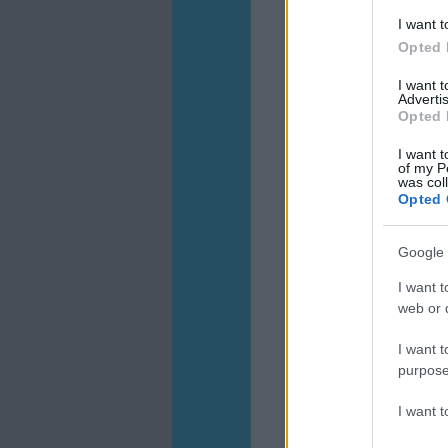
I want t
Opted 
I want 
Advertis
Opted 
I want t
of my P
was col
Opted 
Google 
I want t
web or d
I want t
purpose
I want 