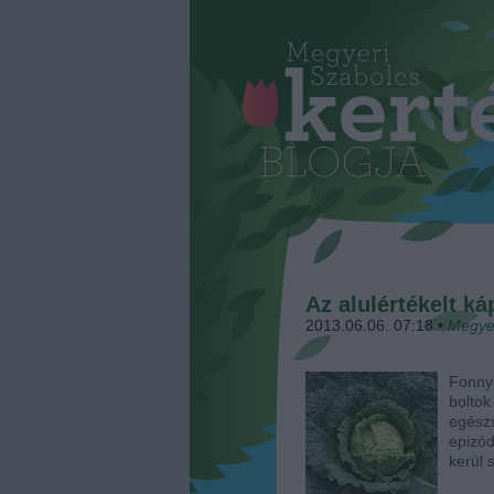
Az alulértékelt ká
2013.06.06. 07:18
•
Megye
Fonnya
bolto
egész
epizó
kerül 