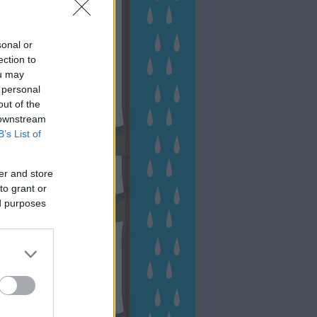
sonal or
ection to
ou may
 personal
out of the
 downstream
B’s List of
sen Facebookon
er and store
to grant or
ed purposes
esés