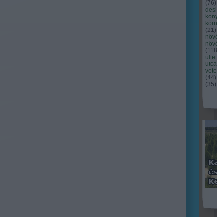
(
76
)
des
kony
kör
(
21
)
növ
növ
(
118
ülte
utc
vet
(
44
)
(
35
)