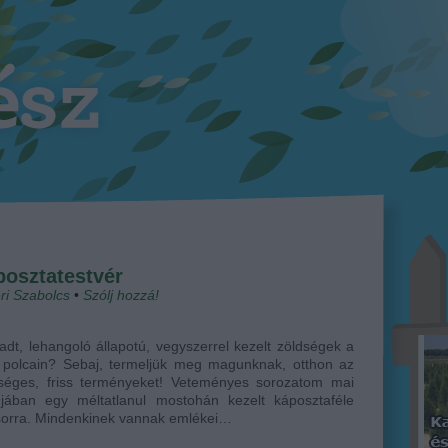
posztatestvér
ri Szabolcs
•
Szólj hozzá!
dt, lehangoló állapotú, vegyszerrel kezelt zöldségek a
k polcain? Sebaj, termeljük meg magunknak, otthon az
séges, friss terményeket! Veteményes sorozatom mai
djában egy méltatlanul mostohán kezelt káposztaféle
sorra. Mindenkinek vannak emlékei…