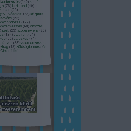
kerttervezés
(
140
)
kert és
ign
(
76
)
kert trend
(
49
)
hakert
(
23
)
nyezetvédelem
(
28
)
közpark
növény
(
23
)
énygondozás
(
129
)
énytermesztés
(
60
)
öntözés
)
park
(
23
)
szobanövény
(
23
)
tés
(
134
)
utcafront
(
54
)
akép
(
62
)
városkép
(
74
)
eményes
(
23
)
veteményeskert
virág
(
48
)
zöldségtermesztés
Címkefelhő