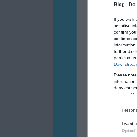
Blog -
Do 
If you wish 
sensitive in
confirm you
continue se
information 
further disc
participants
Downstream 
Please note
information 
deny consent
in below Go
Persona
I want t
Opted 