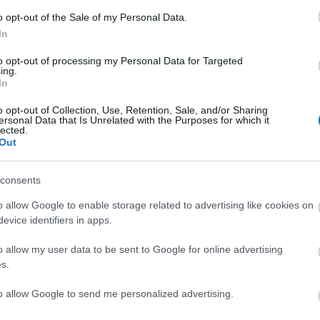
o opt-out of the Sale of my Personal Data.
Lin
In
W
K
to opt-out of processing my Personal Data for Targeted
H
ing.
Y
In
I
o opt-out of Collection, Use, Retention, Sale, and/or Sharing
ersonal Data that Is Unrelated with the Purposes for which it
lected.
Out
Arc
consents
202
2022
202
o allow Google to enable storage related to advertising like cookies on
202
evice identifiers in apps.
2022
2022
2022
o allow my user data to be sent to Google for online advertising
202
2021
s.
202
Tov
to allow Google to send me personalized advertising.