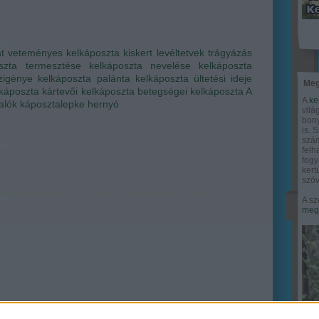
t
veteményes
kelkáposzta
kiskert
levéltetvek
trágyázás
szta termesztése
kelkáposzta nevelése
kelkáposzta
zigénye
kelkáposzta palánta
kelkáposzta ültetési ideje
Meg
káposzta kártevői
kelkáposzta betegségei
kelkáposzta A
A
ke
alók
káposztalepke hernyó
vilá
bony
is. 
szám
felh
fogy
ker
szöv
A sz
megy