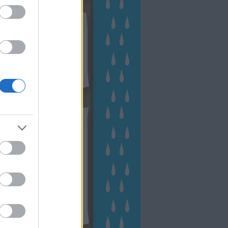
kek
ebshop - Megyeri Szabolcs
ertészete
írlevél feliratkozás
outube csatornám
ngyenes tanfolyamaim
hívum
2 november
(
1
)
 október
(
2
)
2 szeptember
(
1
)
2 augusztus
(
2
)
 július
(
3
)
 június
(
1
)
 április
(
3
)
1 december
(
2
)
 október
(
1
)
1 augusztus
(
1
)
ább
...