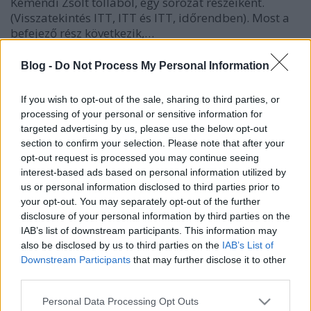
Kéméndi Zsolt tollából, egy sorozat részeiként.
(Visszatekintés ITT, ITT és ITT, időrendben). Most a
befejező rész következik,…
Blog -
Do Not Process My Personal Information
If you wish to opt-out of the sale, sharing to third parties, or
processing of your personal or sensitive information for
targeted advertising by us, please use the below opt-out
section to confirm your selection. Please note that after your
opt-out request is processed you may continue seeing
interest-based ads based on personal information utilized by
us or personal information disclosed to third parties prior to
your opt-out. You may separately opt-out of the further
disclosure of your personal information by third parties on the
IAB’s list of downstream participants. This information may
also be disclosed by us to third parties on the
IAB’s List of
Downstream Participants
that may further disclose it to other
third parties.
Minirózsa a lakásban
Please note that this website/app uses one or more Google
Megyeri Szabolcs
•
2012. március 12.
3
Personal Data Processing Opt Outs