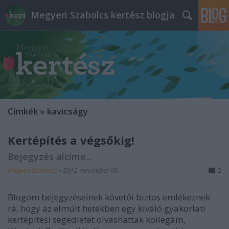
Megyeri Szabolcs kertész blogja
Címkék
»
kavicságy
Kertépítés a végsőkig!
Bejegyzés alcíme...
Megyeri Szabolcs
•
2012. november 09.
2
Blogom bejegyzéseinek követői biztos emlékeznek
rá, hogy az elmúlt hetekben egy kiváló gyakorlati
kertépítési segédletet olvashattak kollegám,