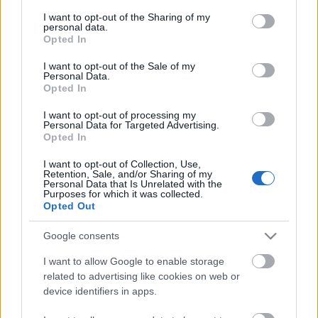
services and may gather and store information including but
not limited to your visit or usage behaviour. You may click to
I want to opt-out of the Sharing of my
A nőnapot épp csak magunk mögött hagytuk, alig
personal data.
grant or deny consent to Google and its third-party tags to
Opted In
egy hónap múlva pedig jön a következő
use your data for below specified purposes in below Google
virágvásárlással egybekötött ünnep, az anyák napja.
consent section.
I want to opt-out of the Sale of my
Az ilyen alkalmakra sokan választanak szeretteiknek
Personal Data.
Opted In
cserepes virágot, mert az tartósabb, időtállóbb.
Abba azonban már kevesen gondolnak…
I want to opt-out of processing my
Personal Data for Targeted Advertising.
Opted In
I want to opt-out of Collection, Use,
Retention, Sale, and/or Sharing of my
Personal Data that Is Unrelated with the
Purposes for which it was collected.
Opted Out
Google consents
I want to allow Google to enable storage
related to advertising like cookies on web or
device identifiers in apps.