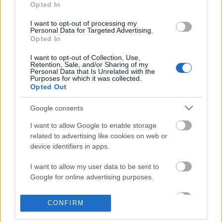
virágainkkal foglalkozni. Milyen jó is lenne, ha – mint
Opted In
a többi házi kedvencünk – növényeink is
figyelmeztetnének bennünket, hogy szükségük van
I want to opt-out of processing my
Personal Data for Targeted Advertising.
vízre, fényre, vagy…
Opted In
I want to opt-out of Collection, Use,
Retention, Sale, and/or Sharing of my
Personal Data that Is Unrelated with the
Purposes for which it was collected.
Opted Out
Google consents
I want to allow Google to enable storage
related to advertising like cookies on web or
device identifiers in apps.
I want to allow my user data to be sent to
Google for online advertising purposes.
I want to allow Google to send me
CONFIRM
Fürdőzés a dzsungelben
personalized advertising.