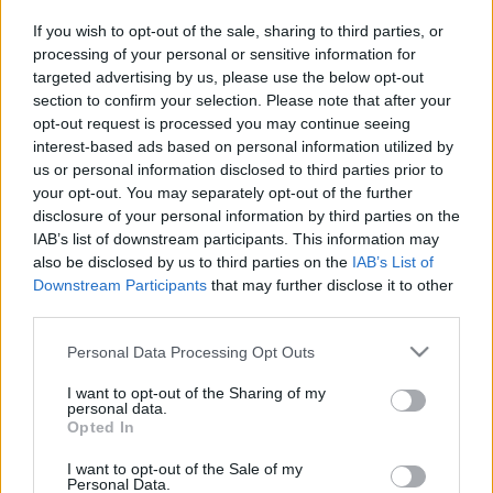
kerékpár) vagy csak egyszerűen a…
If you wish to opt-out of the sale, sharing to third parties, or
processing of your personal or sensitive information for
Kreatív kaspók - 2. rész
targeted advertising by us, please use the below opt-out
section to confirm your selection. Please note that after your
Megyeri Szabolcs
•
2012. január 12.
0
opt-out request is processed you may continue seeing
interest-based ads based on personal information utilized by
us or personal information disclosed to third parties prior to
Tavaly a gazdival kommunikáló kaspók
your opt-out. You may separately opt-out of the further
bemutatásával elkezdtem egy sorozatot, melynek
disclosure of your personal information by third parties on the
íme itt a 2. része. Ezennel a multifunkciós kaspók
IAB’s list of downstream participants. This information may
közül szemezgetek, mert szerencsére bőven vannak a
also be disclosed by us to third parties on the
IAB’s List of
piacon. Amennyiben megtetszik valamelyik,
Downstream Participants
that may further disclose it to other
érdemes a netről rendelni, mert ezek sajnos a…
third parties.
Please note that this website/app uses one or more Google
Kreatív kaspók - 1. rész
Personal Data Processing Opt Outs
services and may gather and store information including but
Megyeri Szabolcs
•
2011. december 12.
0
not limited to your visit or usage behaviour. You may click to
I want to opt-out of the Sharing of my
personal data.
grant or deny consent to Google and its third-party tags to
Opted In
use your data for below specified purposes in below Google
A karácsonyi készülődés, főzés, sütés, takarítás,
consent section.
I want to opt-out of the Sale of my
vásárlás hevében, szinte nem is jut időnk a
Personal Data.