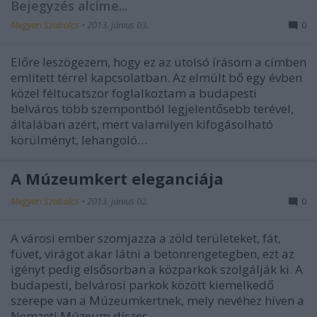
Bejegyzés alcíme...
Megyeri Szabolcs
•
2013. június 03.
0
Előre leszögezem, hogy ez az utolsó írásom a címben
említett térrel kapcsolatban. Az elmúlt bő egy évben
közel féltucatszor foglalkoztam a budapesti
belváros több szempontból legjelentősebb terével,
általában azért, mert valamilyen kifogásolható
körülményt, lehangoló…
A Múzeumkert eleganciája
Megyeri Szabolcs
•
2013. június 02.
0
A városi ember szomjazza a zöld területeket, fát,
füvet, virágot akar látni a betonrengetegben, ezt az
igényt pedig elsősorban a közparkok szolgálják ki. A
budapesti, belvárosi parkok között kiemelkedő
szerepe van a Múzeumkertnek, mely nevéhez híven a
Nemzeti Múzeum díszes…