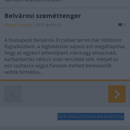
Belvárosi szeméttenger
Megyeri Szabolcs
•
2013. április 22.
5
A budapesti belvárosi Erzsébet térrel már többször
foglalkoztam, a legtöbbször sajnos azt megállapítva,
hogy az egykori pihenőpark mára egy elhasznált,
karbantartás nélküli sivár területté vált, melyet az
esti lazításra vágyó fiatalok mellett kereskedők
vettek birtokba,…
SÜTI BEÁLLÍTÁSOK MÓDOSÍTÁSA