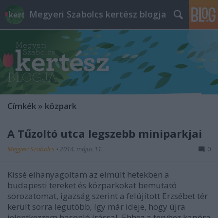
Megyeri Szabolcs kertész blogja
Címkék
»
közpark
A Tűzoltó utca legszebb miniparkjai
Megyeri Szabolcs
•
2014. május 11.
0
Kissé elhanyagoltam az elmúlt hetekben a
budapesti tereket és közparkokat bemutató
sorozatomat, igazság szerint a felújított Erzsébet tér
került sorra legutóbb, így már ideje, hogy újra
jelentkezzem hasonló írással. Ehhez a tervhez kapóra