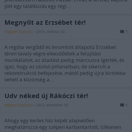
jött egy találkozás egy régi…
Megnyílt az Erzsébet tér!
Megyeri Szabolcs
•
2014. március 30.
1
A régóta vergődő és leromlott állapotú Erzsébet
téren tavaly végre elkezdődtek a felújítási
munkálatok, az átadást pedig márciusra ígérték, és
igaz, hogy az utolsó pillanatban, de sikerült a
rekonstrukció befejezése, mától pedig újra birtokba
veheti a közönség a…
Üdv néked új Rákóczi tér!
Megyeri Szabolcs
•
2013. december 10.
5
Ahogy egy kertes ház képét alapvetően
meghatározza egy szépen karbantartott, ízlésesen