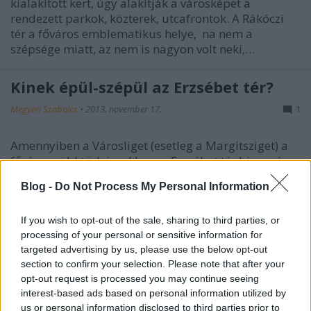
kialakított kert, úgy alakítják a városképet a
rendezett parkok, közterek, utcafrontok. A Rákóczi
tér a főváros emblematikus helye, na nem a
szépsége miatt, az nem is nagyon volt neki,…
Kinek épül-szépül az Erzsébet tér?
Megyeri Szabolcs
•
2013. november 17.
1
Amennyiben a Városliget (esetleg a Margitsziget) a
főváros zöld tüdeje, akkor az Erzsébet tér bizonyára
Budapest lüktető szíve, aki látta már a jó időben,
Blog -
Do Not Process My Personal Information
nyáron itt hömpölygő tömeget, a piknikező
fiatalokat, és a pezsgő éjszakai életet, nyilván nem
kételkedik ebben az…
If you wish to opt-out of the sale, sharing to third parties, or
processing of your personal or sensitive information for
targeted advertising by us, please use the below opt-out
section to confirm your selection. Please note that after your
opt-out request is processed you may continue seeing
interest-based ads based on personal information utilized by
us or personal information disclosed to third parties prior to