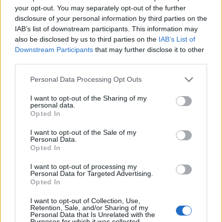
your opt-out. You may separately opt-out of the further
disclosure of your personal information by third parties on the
IAB’s list of downstream participants. This information may
also be disclosed by us to third parties on the
IAB’s List of
Downstream Participants
that may further disclose it to other
third parties.
Please note that this website/app uses one or more Google
Personal Data Processing Opt Outs
services and may gather and store information including but
not limited to your visit or usage behaviour. You may click to
I want to opt-out of the Sharing of my
personal data.
grant or deny consent to Google and its third-party tags to
TeSzedd, idén újra!
Opted In
use your data for below specified purposes in below Google
Megyeri Szabolcs
•
2013. szeptember 10.
0
consent section.
I want to opt-out of the Sale of my
Personal Data.
Opted In
Szemetelni könnyű, a széthajigált dolgokat eltüntetni
már sokkal nehezebb. Az első tevékenységre
I want to opt-out of processing my
Personal Data for Targeted Advertising.
sokaknak nagy a hajlandóságuk, az utóbbira már
Opted In
jóval kevesebbeknek, hisz valamit ledobni sokkal
könnyebb, mint felszedni. Az utcai szemét is bántja a
I want to opt-out of Collection, Use,
szemet, de a (bel)városi…
Retention, Sale, and/or Sharing of my
Personal Data that Is Unrelated with the
Purposes for which it was collected.