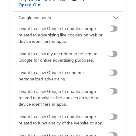
Opted Out
Japánból, szeretettel
Google consents
Megyeri Szabolcs
•
2013. szeptember 01.
2
I want to allow Google to enable storage
Barátaim és olvasóim tudják, hogy mennyire
related to advertising like cookies on web or
rajongok a szép kertekért, parkokért, növényekért,
device identifiers in apps.
ezért időről-időre kapok tőlük képes beszámolókat a
világ legkülönbözőbb tájairól, melyeket szokás
I want to allow my user data to be sent to
szerint közzé is teszek, hiszen roppant érdekes dolog
Google for online advertising purposes.
egzotikus, távoli…
I want to allow Google to send me
personalized advertising.
I want to allow Google to enable storage
related to analytics like cookies on web or
device identifiers in apps.
I want to allow Google to enable storage
related to functionality of the website or app.
I want to allow Google to enable storage