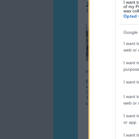
I want t
Zöld programdöm
of my P
2012.09.27. 09:21
•
Megye
was col
Opted 
Nem s
kapav
Google 
elmúlt
I want t
jó szí
a hasz
web or d
I want t
purpose
tovább »
Címkék:
programajánló
I want 
kertészeti tanácsadás
köz
Őrség
Millenáris
2012.09
I want t
Tökfesztivál
Őrségi Nemze
web or d
kertészeti előadás
I want t
or app.
I want t