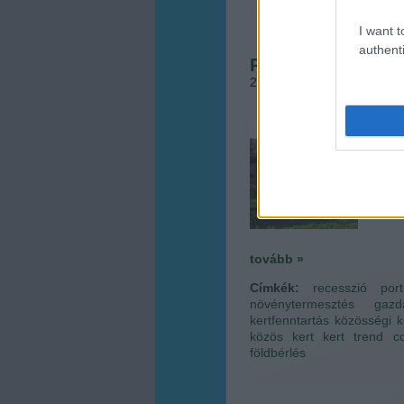
I want t
authenti
Portugál válság-
2012.05.04. 08:46
•
Megye
A köz
nyílna
egyel
ahol a
keres
tovább »
Címkék:
recesszió
port
növénytermesztés
gazd
kertfenntartás
közösségi k
közös kert
kert trend
c
földbérlés