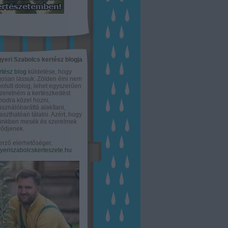
yeri Szabolcs kertész blogja
rtész blog
küldetése, hogy
gosan lássuk: Zölden élni nem
olult dolog, lehet egyszerűen
Szeretném a kertészkedést
odra közel hozni,
asználóbaráttá alakítani,
aszthatóan tálalni. Azért, hogy
tünkben mesék és szerelmek
ődjenek.
erző elérhetőségei:
eriszabolcskerteszete.hu