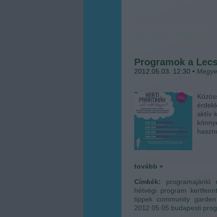
Programok a Lecs
2012.05.03. 12:30
•
Megye
Közös
érdekl
aktív 
könny
haszn
tovább »
Címkék:
programajánló
hétvégi program
kertfenn
tippek
community garden
2012 05 05
budapesti pro