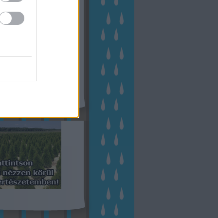
kerttervezés
(
140
)
kert és
ign
(
76
)
kert trend
(
49
)
hakert
(
23
)
nyezetvédelem
(
28
)
közpark
növény
(
23
)
énygondozás
(
129
)
énytermesztés
(
60
)
öntözés
)
park
(
23
)
szobanövény
(
23
)
tés
(
134
)
utcafront
(
54
)
akép
(
62
)
városkép
(
74
)
eményes
(
23
)
veteményeskert
virág
(
48
)
zöldségtermesztés
Címkefelhő