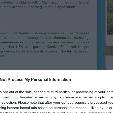
deklődés alábbhagyott. Ma viszont egy hírlevelet
, mely szerint a közösségi kertek alapításában…
oskép
kertépítés
növénytermesztés
kerttervezés
városi kertek
közösségi kert
kertfenntartás
közösségi
veteményeskert
zöldségtermesztés
növénygondozás
ry garden
KÉK
war garden
Kortárs Építészeti Közpot
gi kertészkedés
budapesti közösségi kertek
közösségi
Köves
kert
Not Process My Personal Information
Ker
to opt-out of the sale, sharing to third parties, or processing of your per
formation for targeted advertising by us, please use the below opt-out s
s kert, és háztáji önellátás
r selection. Please note that after your opt-out request is processed y
ri Szabolcs
•
6
komment
eing interest-based ads based on personal information utilized by us or
disclosed to third parties prior to your opt-out. You may separately opt-