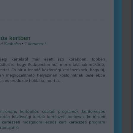
ós kertben
ri Szabolcs
•
1
komment
ségi kertekről már esett szó korábban, többen
ődtek is, hogy Budapesten hol, merre találnak működő,
kertet. Jó hír a leendő közösségi kertészeknek, hogy új,
en megközelíthető helyszínen kóstolhatnak bele ebbe
os és produktív hobbiba, mert a…
millenáris
kertépítés
családi programok
kerttervezés
tartás
közösségi kertek
kertészeti tanácsok
kertészeti
kertészeti mozgalom
lecsós kert
kertészeti program
gramajánló