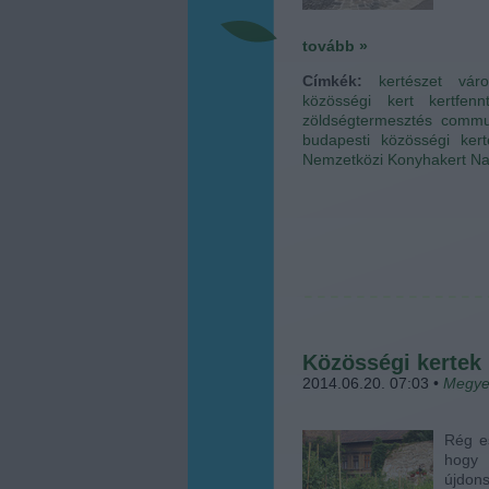
tovább »
Címkék:
kertészet
vár
közösségi kert
kertfenn
zöldségtermesztés
commu
budapesti közösségi kert
Nemzetközi Konyhakert N
Közösségi kertek 
2014.06.20. 07:03
•
Megye
Rég es
hogy 
újdo