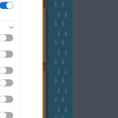
tész TV
kék
apest
(
45
)
dísznövény
(
116
)
zernövény
(
20
)
garden
ching
(
83
)
gyógynövény
(
33
)
áji gazdálkodás
(
28
)
kert
1
)
kertbarát
(
50
)
kertépítés
6
)
kertészet
(
118
)
kertészeti
ácsadás
(
67
)
kertészeti
ácsok
(
222
)
kertészkedés
4
)
kertészmérnök
(
53
)
fenntartás
(
75
)
kertrendezés