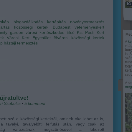
oskép
biogazdálkodás
kertépítés
növénytermesztés
tartás
közösségi kertek
Budapest
veteményeskert
nity garden
városi kertészkedés
Első Kis Pesti Kert
Meg
ek
Városi Kert Egyesület
fővárosi közösségi kertek
A
ke
ap
háztáji termesztés
vilá
bony
is. 
szám
felh
fogy
ker
szöv
A sz
megy
újratöltve!
ri Szabolcs
•
5
komment
ett szó a közösségi kertekről, aminek oka lehet az is,
a tavalyi, tavalyelőtti felfutás után, vagy csak az
nság varázsának megszűnésével a fokozott