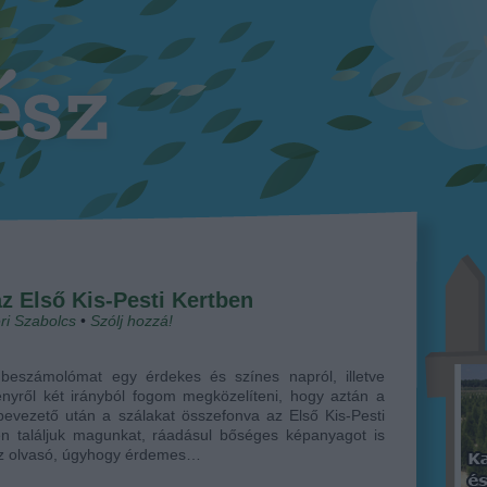
z Első Kis-Pesti Kertben
ri Szabolcs
•
Szólj hozzá!
 beszámolómat egy érdekes és színes napról, illetve
nyről két irányból fogom megközelíteni, hogy aztán a
bevezető után a szálakat összefonva az Első Kis-Pesti
en találjuk magunkat, ráadásul bőséges képanyagot is
 az olvasó, úgyhogy érdemes…