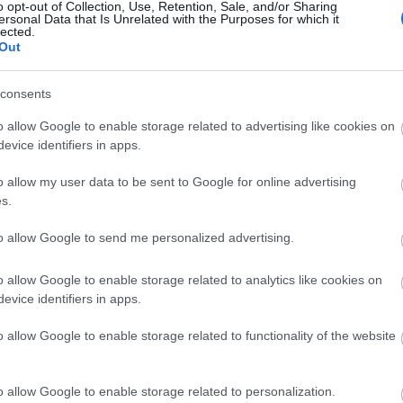
o opt-out of Collection, Use, Retention, Sale, and/or Sharing
ping
ersonal Data that Is Unrelated with the Purposes for which it
ri Szabolcs
•
Szólj hozzá!
lected.
Ker
Out
zokásom programajánlókkal jelentkezni (a múlt heti
erseny kivétel, az kihagyhatatlan volt), azonban az
consents
 napokban több olyan eseményről értesültem, melyeket
o allow Google to enable storage related to advertising like cookies on
vvel tudok ajánlani a természetet, növényeket, és persze
nos időtöltést kedvelő olvasóimnak.…
evice identifiers in apps.
o allow my user data to be sent to Google for online advertising
s.
kert
tökfesztivál
hétvégi program
gyermekprogramok
to allow Google to send me personalized advertising.
össégi kertek
programsorozat
budapesti programajánló
Cím
.28.
zöld programok
turisztikai fesztivál
Rácalmási
o allow Google to enable storage related to analytics like cookies on
Bud
tközi Tökfesztivál
Erdők Hete
Lecsóskert
Rácalmás
fűs
evice identifiers in apps.
coa
házt
(
17
o allow Google to enable storage related to functionality of the website
(
12
tan
tan
(
16
o allow Google to enable storage related to personalization.
kert