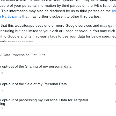
losure of your personal information by third parties on the IAB’s list of
rti növénytermesztés általában egyfajta
. This information may also be disclosed by us to third parties on the
IA
Lin
tevékenység, mert egyrészt kiváló szabadidős
Participants
that may further disclose it to other third parties.
altság, másrészt az eredménye - ha minden jól ment -
W
éges élelmiszer. Nagy általánosságban viszont az átlag
K
 that this website/app uses one or more Google services and may gath
H
ben található konyhasarok a saját nevelésű…
Y
including but not limited to your visit or usage behaviour. You may click 
I
 to Google and its third-party tags to use your data for below specifi
ogle consent section.
közmunka
növénytermesztés
földtörvény
önellátás
l Data Processing Opt Outs
termesztés
közösségi kertek
segélyprogram
háztáji
Arc
vények
Bioszentandrás
mintagazdaság
szociális
202
o opt-out of the Sharing of my personal data.
elélmiszer előállítás
kertgazdaság
zártkerti ingatlanok
2022
nosítás
In
202
202
2022
o opt-out of the Sale of my Personal Data.
2022
2022
In
202
2021
202
to opt-out of processing my Personal Data for Targeted
Tov
ing.
In