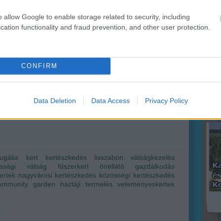
(
76
)
des
o allow Google to enable storage related to security, including
kony
kör
cation functionality and fraud prevention, and other user protection.
(
21
)
veteményesek
növ
ri Szabolcs
•
11
komment
növ
(
118
ülte
utc
CONFIRM
össégi kert ideája mostanában divatos, egyre-másra
vet
k nálunk is a művelhető, nyitott kertek, de míg itthon
(
44
)
(
35
)
őre csak gyermekcipőben járó hóbortról van szó, van
 nehezen múló válság felértékeli ezt a fajta önfenntartó,
Data Deletion
Data Access
Privacy Policy
etkiegészítő…
ugália
kert
kertészkedés
lisszabon
válságkezelés
asági válság
fűszerkert
önellátó gazdálkodás
ertek
nagyvárosi kertészkedés
közösségi kertészkedés
ommunity garden
háztáji termelés
veteményeskertek