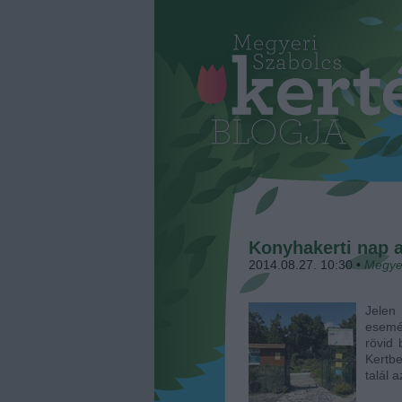
Konyhakerti nap a
2014.08.27. 10:30
•
Megye
Jelen
esemé
rövid 
Kertb
talál