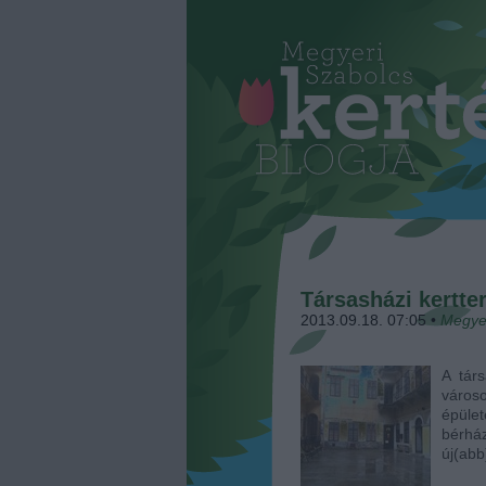
Társasházi kertte
2013.09.18. 07:05
•
Megye
A tár
város
épüle
bérhá
új(abb