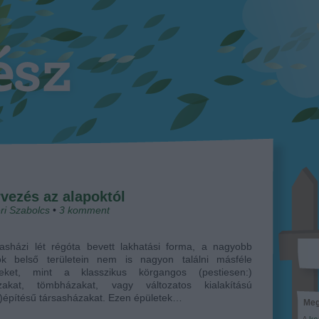
rvezés az alapoktól
ri Szabolcs
•
3
komment
sasházi lét régóta bevett lakhatási forma, a nagyobb
ok belső területein nem is nagyon találni másféle
teket, mint a klasszikus körgangos (pestiesen:)
zakat, tömbházakat, vagy változatos kialakítású
)építésű társasházakat. Ezen épületek…
Meg