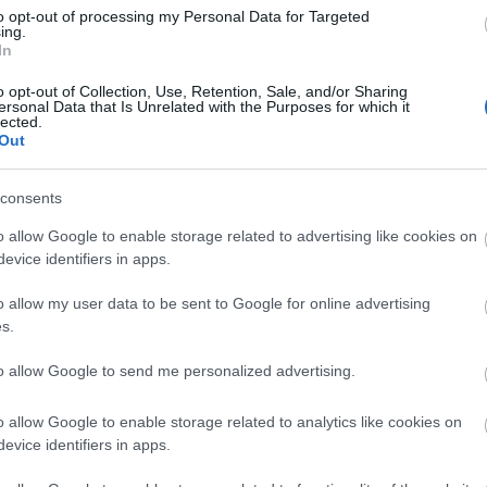
vége, a tavasz első hideg hetei a társasházban közös
to opt-out of processing my Personal Data for Targeted
ing.
okat, kerteket, kertrészeket használókra is éppúgy
In
zönt, ahogy a magánkertek, nyaralók, családi házak
lajdonosaira. A rügypattanás utáni lombfakadás rövid, de
elő időszaka sok és…
o opt-out of Collection, Use, Retention, Sale, and/or Sharing
Arc
ersonal Data that Is Unrelated with the Purposes for which it
lected.
202
Out
2022
202
202
2022
consents
2022
tés
dísznövény
társasház
kertépítés
közös képviselő
2022
rtészmérnök
kertfenntartás
garden coaching
garden
202
o allow Google to enable storage related to advertising like cookies on
rt
társasházi udvar
udvarrendezés
közös kert
közös
2021
evice identifiers in apps.
202
zatok
Tov
o allow my user data to be sent to Google for online advertising
s.
to allow Google to send me personalized advertising.
Ker
o allow Google to enable storage related to analytics like cookies on
evice identifiers in apps.