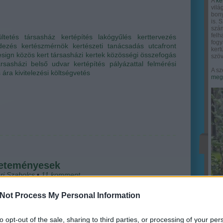
A
ke
vilá
bony
is. 
szám
felh
ültetés
társasház
kertépítés
lakógyűlés
kerttervezés
fogy
dezés
kertészmérnök
kertészeti tanácsadás
utcafront
ker
esign
közös kert
társasházi kertek
közösségi összefogás
szöv
ársasházi belső udvar
kertépítés pályázattal
felmérési
A sz
s ára
kivitelezési költségvetés
megy
veteményesek
ri Szabolcs
•
11
komment
Not Process My Personal Information
össégi kert ideája mostanában divatos, egyre-másra
k nálunk is a művelhető, nyitott kertek, de míg itthon
őre csak gyermekcipőben járó hóbortról van szó, van
to opt-out of the sale, sharing to third parties, or processing of your per