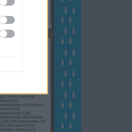
kék
apest
(
45
)
dísznövény
(
116
)
zernövény
(
20
)
garden
ching
(
83
)
gyógynövény
(
33
)
áji gazdálkodás
(
28
)
kert
1
)
kertbarát
(
50
)
kertépítés
6
)
kertészet
(
118
)
kertészeti
ácsadás
(
67
)
kertészeti
ácsok
(
222
)
kertészkedés
4
)
kertészmérnök
(
53
)
fenntartás
(
75
)
kertrendezés
kerttervezés
(
140
)
kert és
ign
(
76
)
kert trend
(
49
)
hakert
(
23
)
nyezetvédelem
(
28
)
közpark
növény
(
23
)
énygondozás
(
129
)
énytermesztés
(
60
)
öntözés
)
park
(
23
)
szobanövény
(
23
)
tés
(
134
)
utcafront
(
54
)
akép
(
62
)
városkép
(
74
)