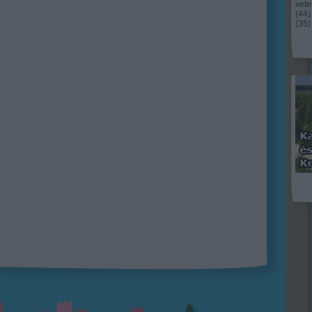
vet
(
44
)
(
35
)