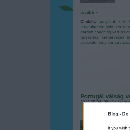
tovább »
Címkék:
pályázat
kert
tervdokumentáció
kertren
garden coaching
kert és d
társasházi kerttervezés
t
szakvélemény
kerttervezé
Portugál válság-
2012.05.04. 08:46
•
Megye
Blog -
Do 
A köz
nyílna
egyel
If you wish 