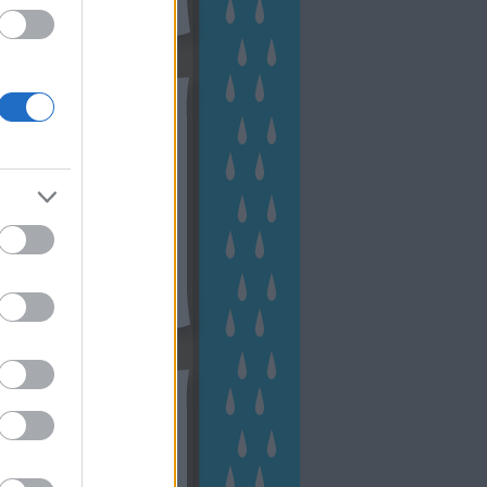
hívum
2 november
(
1
)
 október
(
2
)
2 szeptember
(
1
)
2 augusztus
(
2
)
 július
(
3
)
 június
(
1
)
 április
(
3
)
1 december
(
2
)
 október
(
1
)
1 augusztus
(
1
)
ább
...
tész TV