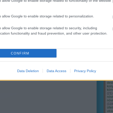
o allow Google to enable storage related to functionality of the website
o allow Google to enable storage related to personalization.
o allow Google to enable storage related to security, including
cation functionality and fraud prevention, and other user protection.
Cím
Bud
fűs
coa
CONFIRM
házt
(
17
(
12
tan
tan
Data Deletion
Data Access
Privacy Policy
(
16
kert
(
76
)
des
kony
kör
(
21
)
növ
növ
(
118
ülte
utc