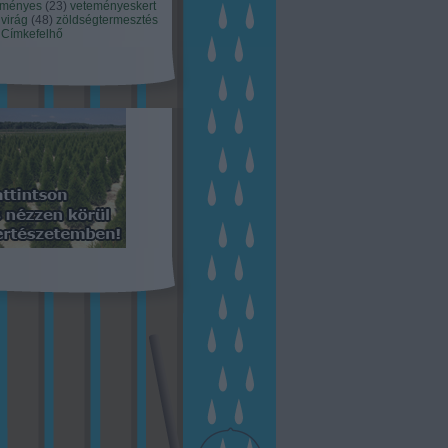
eményes
(
23
)
veteményeskert
virág
(
48
)
zöldségtermesztés
Címkefelhő