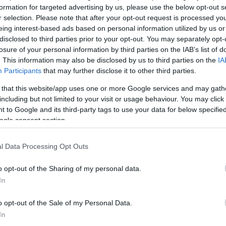
 nehezen múló válság felértékeli ezt a fajta önfenntartó,
formation for targeted advertising by us, please use the below opt-out s
etkiegészítő…
r selection. Please note that after your opt-out request is processed y
eing interest-based ads based on personal information utilized by us or
Köves
disclosed to third parties prior to your opt-out. You may separately opt-
losure of your personal information by third parties on the IAB’s list of
. This information may also be disclosed by us to third parties on the
IA
ugália
kert
kertészkedés
lisszabon
válságkezelés
Participants
that may further disclose it to other third parties.
asági válság
fűszerkert
önellátó gazdálkodás
ertek
nagyvárosi kertészkedés
közösségi kertészkedés
 that this website/app uses one or more Google services and may gath
ommunity garden
háztáji termelés
veteményeskertek
Ker
including but not limited to your visit or usage behaviour. You may click 
 to Google and its third-party tags to use your data for below specifi
ogle consent section.
l Data Processing Opt Outs
o opt-out of the Sharing of my personal data.
Lin
In
W
zak udvarán (is)
K
o opt-out of the Sale of my Personal Data.
H
ri Szabolcs
•
Szólj hozzá!
Y
In
I