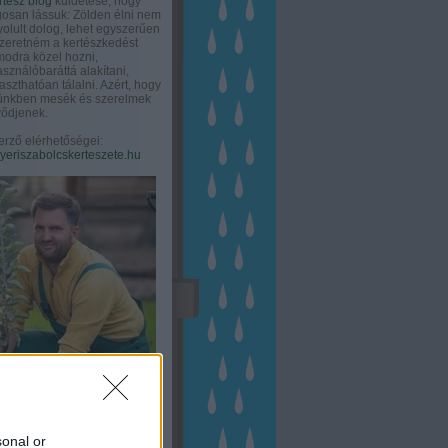
rtész blog
küldetése, hogy
gosan lássuk: Zölden élni nem
olult dolog, lehet egyszerűen
Szeretném a kertészkedést
odra közel hozni,
asználóbaráttá alakítani,
aszthatóan tálalni. Azért, hogy
tünkben mesék és szerelmek
ődjenek.
erző elérhetőségei:
eriszabolcskerteszete.hu
sonal or