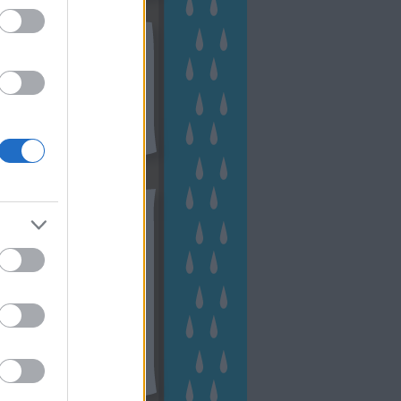
kek
ebshop - Megyeri Szabolcs
ertészete
írlevél feliratkozás
outube csatornám
ngyenes tanfolyamaim
hívum
2 november
(
1
)
 október
(
2
)
2 szeptember
(
1
)
2 augusztus
(
2
)
 július
(
3
)
 június
(
1
)
 április
(
3
)
1 december
(
2
)
 október
(
1
)
1 augusztus
(
1
)
ább
...