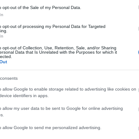
o opt-out of the Sale of my Personal Data.
Lin
In
W
K
to opt-out of processing my Personal Data for Targeted
H
ing.
Y
In
I
o opt-out of Collection, Use, Retention, Sale, and/or Sharing
ersonal Data that Is Unrelated with the Purposes for which it
lected.
Out
Arc
consents
202
2022
202
o allow Google to enable storage related to advertising like cookies on
202
evice identifiers in apps.
2022
2022
2022
o allow my user data to be sent to Google for online advertising
202
2021
s.
202
Tov
to allow Google to send me personalized advertising.