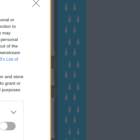
sonal or
ection to
ou may
 personal
out of the
 downstream
B’s List of
sen Facebookon
er and store
to grant or
ed purposes
esés