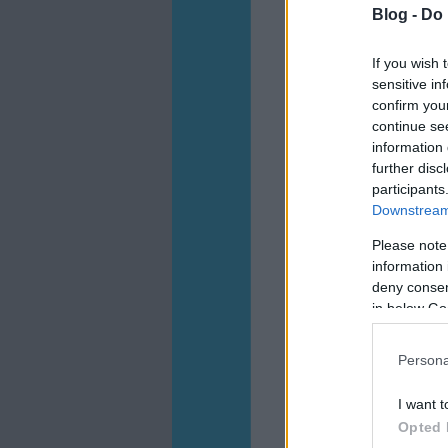
Blog -
Do 
If you wish 
sensitive in
confirm you
continue se
information 
further disc
participants
Downstream 
Please note
information 
deny consent
in below Go
Persona
I want t
Opted 