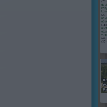
(
76
)
des
kony
kör
(
21
)
növ
növ
(
118
ülte
utc
vet
(
44
)
(
35
)