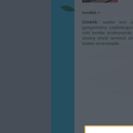
tovább »
Címkék:
szeder
kert
ü
gyógynövény
csipkebogyó
zöld kerítés
sövénynyírás
sövény
ehető termésű sö
tüskés sövényfajták