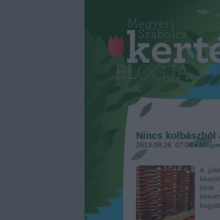
Nincs kolbászból 
2013.08.26. 07:00
•
Megye
A jól
készü
tűnik
birto
bugyli