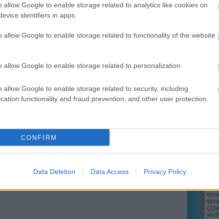
o allow Google to enable storage related to analytics like cookies on
evice identifiers in apps.
Ker
o allow Google to enable storage related to functionality of the website
o allow Google to enable storage related to personalization.
o allow Google to enable storage related to security, including
cation functionality and fraud prevention, and other user protection.
CONFIRM
Cím
Bud
fűs
coa
Data Deletion
Data Access
Privacy Policy
házt
(
17
(
12
tan
tan
(
16
kert