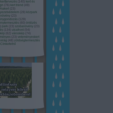
kerttervezés
(
140
)
kert és
ign
(
76
)
kert trend
(
49
)
hakert
(
23
)
nyezetvédelem
(
28
)
közpark
növény
(
23
)
énygondozás
(
129
)
énytermesztés
(
60
)
öntözés
)
park
(
23
)
szobanövény
(
23
)
tés
(
134
)
utcafront
(
54
)
akép
(
62
)
városkép
(
74
)
eményes
(
23
)
veteményeskert
virág
(
48
)
zöldségtermesztés
Címkefelhő