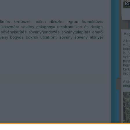
ltetés
kertészet
málna
ribiszke
egres
homoktövis
köszméte
sövény
galagonya
utcafront
kert és design
sövénykerítés
sövénygondozás
sövénytelepítés
ehető
Meg
vény
bogyós bokrok
utcafronti sövény
sövény előnyei
A
ke
vilá
bony
is. 
szám
felh
fogy
ker
szöv
A sz
megy