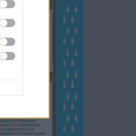
tész TV
kék
apest
(
45
)
dísznövény
(
116
)
zernövény
(
20
)
garden
ching
(
83
)
gyógynövény
(
33
)
áji gazdálkodás
(
28
)
kert
1
)
kertbarát
(
50
)
kertépítés
6
)
kertészet
(
118
)
kertészeti
ácsadás
(
67
)
kertészeti
ácsok
(
222
)
kertészkedés
4
)
kertészmérnök
(
53
)
fenntartás
(
75
)
kertrendezés