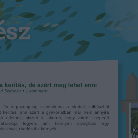
a kerítés, de azért meg lehet enni
ri Szabolcs
•
1
komment
ét és a gazdagság szimbóluma a címbeli kolbászból
lt kerítés, ami azért a gyakorlatban már nem annyira
 jó ötletnek, hiszen ki akarná, hogy zsírtól csepegő
khatárolója legyen, ami könnyen átvágható egy
bicskával, ráadásul a környék…