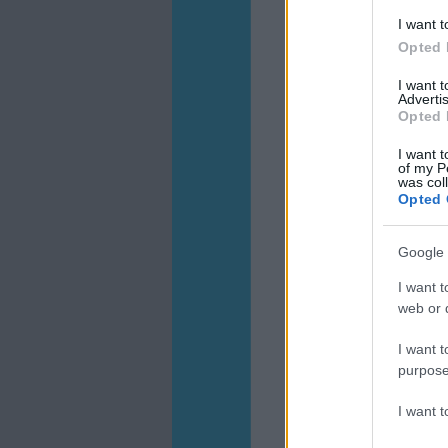
I want t
Opted 
I want 
Advertis
Opted 
I want t
of my P
was col
Opted 
Google 
I want t
web or d
I want t
purpose
I want 