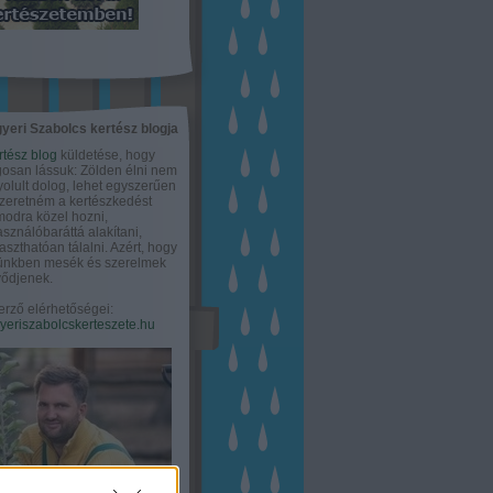
yeri Szabolcs kertész blogja
rtész blog
küldetése, hogy
gosan lássuk: Zölden élni nem
olult dolog, lehet egyszerűen
Szeretném a kertészkedést
odra közel hozni,
asználóbaráttá alakítani,
aszthatóan tálalni. Azért, hogy
tünkben mesék és szerelmek
ődjenek.
erző elérhetőségei:
eriszabolcskerteszete.hu