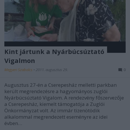
Kint jártunk a Nyárbúcsúztató
Vigalmon
Megyeri Szabolcs
•
2011. augusztus 29.
0
Augusztus 27-én a Cserepesház melletti parkban
került megrendezésre a hagyományos zuglói
Nyárbúcsúztató Vigalom. A rendezvény főszervezője
a Cserepesház, kiemelt támogatója a Zuglói
Önkormányzat volt. Az immár tizenötödik
alkalommal megrendezett eseményre az idei
évben…