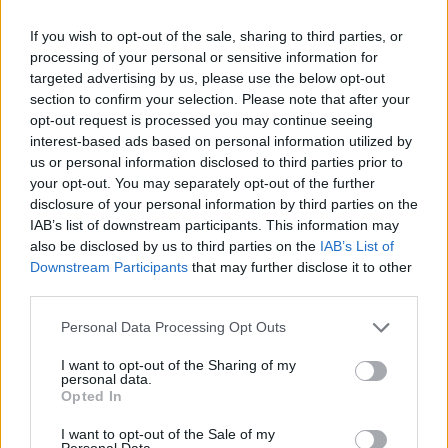
Augusztus 11-én a Zuglói Polgárőrség Laky Adolf
If you wish to opt-out of the sale, sharing to third parties, or
utcai Székházánál tartottuk a Virágzó Zugló
processing of your personal or sensitive information for
Program soron következő állomását. A kerületben
targeted advertising by us, please use the below opt-out
hosszú évek óta eredményes és hatékony
section to confirm your selection. Please note that after your
bűnmegelőzési és közbiztonsági szolgálatot is ellátó
opt-out request is processed you may continue seeing
Polgárőrség a kötelezően…
interest-based ads based on personal information utilized by
us or personal information disclosed to third parties prior to
your opt-out. You may separately opt-out of the further
disclosure of your personal information by third parties on the
IAB’s list of downstream participants. This information may
also be disclosed by us to third parties on the
IAB’s List of
Downstream Participants
that may further disclose it to other
third parties.
Please note that this website/app uses one or more Google
Personal Data Processing Opt Outs
services and may gather and store information including but
not limited to your visit or usage behaviour. You may click to
I want to opt-out of the Sharing of my
personal data.
grant or deny consent to Google and its third-party tags to
Opted In
use your data for below specified purposes in below Google
consent section.
I want to opt-out of the Sale of my
Personal Data.