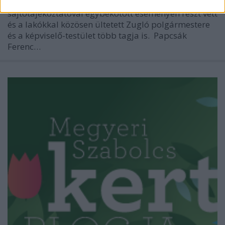
Virágzó Zugló Program 100. utcafrontja. A
sajtótájékoztatóval egybekötött eseményen részt vett
és a lakókkal közösen ültetett Zugló polgármestere
és a képviselő-testület több tagja is. Papcsák
Ferenc…