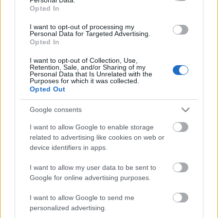
Opted In
Összefogással szépült meg a
I want to opt-out of processing my
Personal Data for Targeted Advertising.
Hungária körút - Mogyoródi út
Opted In
kereszteződése
I want to opt-out of Collection, Use,
Retention, Sale, and/or Sharing of my
Megyeri Szabolcs
•
2011. július 20.
1
Personal Data that Is Unrelated with the
Purposes for which it was collected.
Opted Out
Összefogással szépült meg az utcafront Budapest
egyik legforgalmasabb kereszteződésében, a
Google consents
Hungária körút-Mogyoródi út találkozásánál lévő
társasház előtt. A Virágzó Zugló Program soron
I want to allow Google to enable storage
következő állomásán, a lakóközösség közel 20 tagja
related to advertising like cookies on web or
közreműködött a mintegy…
device identifiers in apps.
I want to allow my user data to be sent to
Google for online advertising purposes.
I want to allow Google to send me
personalized advertising.