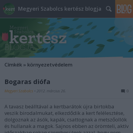
Megyeri Szabolcs kertész blogja
Címkék
»
környezetvédelem
Bogaras diófa
Megyeri Szabolcs
•
2012. március 26.
0
A tavasz beálltával a kertbarátok újra birtokba
veszik birodalmukat, elkezdődik a kert felélesztése,
dolgoznak az ásók, kapák, csattognak a metszőollók
és hullanak a magok. Sajnos ebben az örömteli, aktív
időszakban sokan szembesülnek azzal, hogy nem