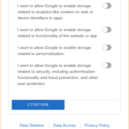
I want to allow Google to enable storage
related to analytics like cookies on web or
device identifiers in apps.
I want to allow Google to enable storage
related to functionality of the website or app.
I want to allow Google to enable storage
related to personalization.
I want to allow Google to enable storage
related to security, including authentication
functionality and fraud prevention, and other
user protection.
Elkészült a Virágzó Zugló Program
100. utcafrontja
CONFIRM
Megyeri Szabolcs
•
2011. június 21.
0
Június 21-én a Várna utcában került beültetésre a
Data Deletion
Data Access
Privacy Policy