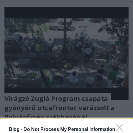
Virágzó Zugló Program csapata
gyönyörű utcafrontot varázsolt a
Polgárőrség székházánál
Megyeri Szabolcs
•
2011. augusztus 13.
0
Blog -
Do Not Process My Personal Information