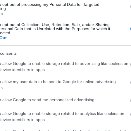
to opt-out of processing my Personal Data for Targeted
ing.
In
Lin
W
o opt-out of Collection, Use, Retention, Sale, and/or Sharing
K
ersonal Data that Is Unrelated with the Purposes for which it
H
lected.
Y
I
Out
consents
o allow Google to enable storage related to advertising like cookies on
Arc
evice identifiers in apps.
202
2022
o allow my user data to be sent to Google for online advertising
202
202
s.
2022
2022
2022
to allow Google to send me personalized advertising.
202
2021
202
o allow Google to enable storage related to analytics like cookies on
Tov
evice identifiers in apps.