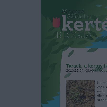
Tarack, a kertgyil
2013.03.04. 09:00
•
Megye
Kerte
csak 
nyújt
élelm
szépér