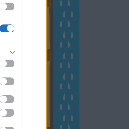
kek
ebshop - Megyeri Szabolcs
ertészete
írlevél feliratkozás
outube csatornám
ngyenes tanfolyamaim
hívum
2 november
(
1
)
 október
(
2
)
2 szeptember
(
1
)
2 augusztus
(
2
)
 július
(
3
)
 június
(
1
)
 április
(
3
)
1 december
(
2
)
 október
(
1
)
1 augusztus
(
1
)
ább
...