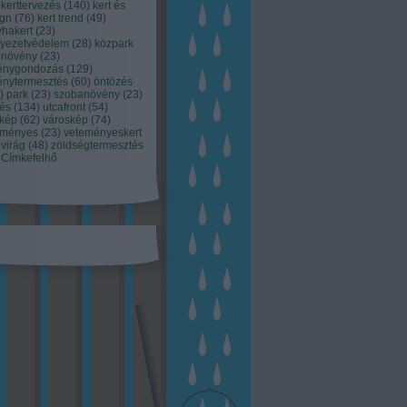
kerttervezés
(
140
)
kert és
ign
(
76
)
kert trend
(
49
)
hakert
(
23
)
nyezetvédelem
(
28
)
közpark
növény
(
23
)
énygondozás
(
129
)
énytermesztés
(
60
)
öntözés
)
park
(
23
)
szobanövény
(
23
)
tés
(
134
)
utcafront
(
54
)
akép
(
62
)
városkép
(
74
)
eményes
(
23
)
veteményeskert
virág
(
48
)
zöldségtermesztés
Címkefelhő