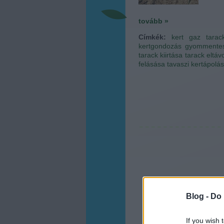
tovább »
Címkék:
kert
gaz
tarac
kertgondozás
gyommentes
tarack kiirtása
tarack eltáv
felásása
tavaszi kertápolás
Blog -
Do 
If you wish 