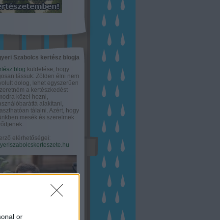
yeri Szabolcs kertész blogja
rtész blog
küldetése, hogy
gosan lássuk: Zölden élni nem
olult dolog, lehet egyszerűen
Szeretném a kertészkedést
odra közel hozni,
asználóbaráttá alakítani,
aszthatóan tálalni. Azért, hogy
tünkben mesék és szerelmek
ődjenek.
erző elérhetőségei:
eriszabolcskerteszete.hu
sonal or