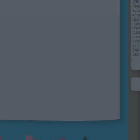
(
76
)
des
kony
kör
(
21
)
növ
növ
(
118
ülte
utc
vet
(
44
)
(
35
)