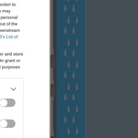
ection to
ou may
 personal
out of the
 downstream
B’s List of
er and store
to grant or
sen Facebookon
ed purposes
esés