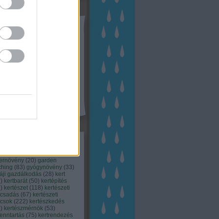
tész TV
kék
apest
(
45
)
dísznövény
(
116
)
zernövény
(
20
)
garden
ching
(
83
)
gyógynövény
(
33
)
áji gazdálkodás
(
28
)
kert
1
)
kertbarát
(
50
)
kertépítés
6
)
kertészet
(
118
)
kertészeti
ácsadás
(
67
)
kertészeti
ácsok
(
222
)
kertészkedés
4
)
kertészmérnök
(
53
)
fenntartás
(
75
)
kertrendezés