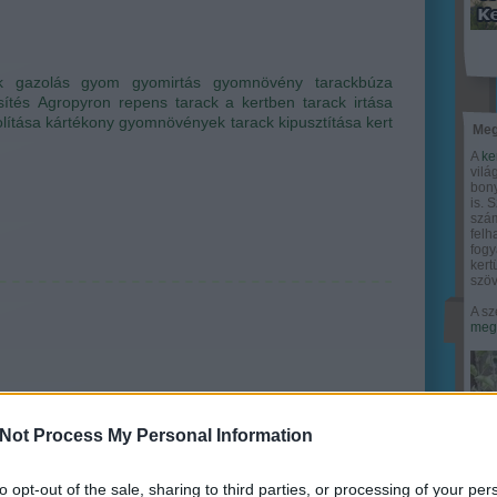
k
gazolás
gyom
gyomirtás
gyomnövény
tarackbúza
ítés
Agropyron repens
tarack a kertben
tarack irtása
olítása
kártékony gyomnövények
tarack kipusztítása
kert
Meg
A
ke
vilá
bony
is. 
szám
felh
fogy
ker
szöv
A sz
megy
Not Process My Personal Information
to opt-out of the sale, sharing to third parties, or processing of your per