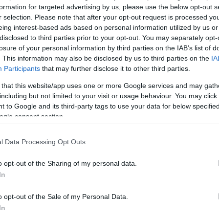
formation for targeted advertising by us, please use the below opt-out s
r selection. Please note that after your opt-out request is processed y
eing interest-based ads based on personal information utilized by us or
disclosed to third parties prior to your opt-out. You may separately opt-
losure of your personal information by third parties on the IAB’s list of
. This information may also be disclosed by us to third parties on the
IA
Participants
that may further disclose it to other third parties.
 that this website/app uses one or more Google services and may gath
including but not limited to your visit or usage behaviour. You may click 
Köves
 to Google and its third-party tags to use your data for below specifi
ogle consent section.
l Data Processing Opt Outs
Ker
o opt-out of the Sharing of my personal data.
In
o opt-out of the Sale of my Personal Data.
In