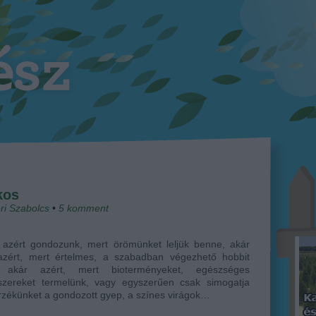
kos
ri Szabolcs
•
5
komment
t azért gondozunk, mert örömünket leljük benne, akár
azért, mert értelmes, a szabadban végezhető hobbit
, akár azért, mert bioterményeket, egészséges
iszereket termelünk, vagy egyszerűen csak simogatja
zékünket a gondozott gyep, a színes virágok…