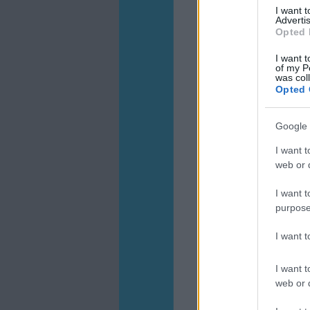
I want 
Advertis
Opted 
I want t
of my P
was col
Opted 
Google 
I want t
web or d
I want t
purpose
I want 
I want t
web or d