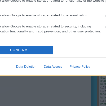
o allow Google to enable storage related to functionality of the website
Ker
o allow Google to enable storage related to personalization.
o allow Google to enable storage related to security, including
cation functionality and fraud prevention, and other user protection.
CONFIRM
Data Deletion
Data Access
Privacy Policy
Cím
Bud
fűs
coa
házt
(
17
(
12
tan
tan
(
16
kert