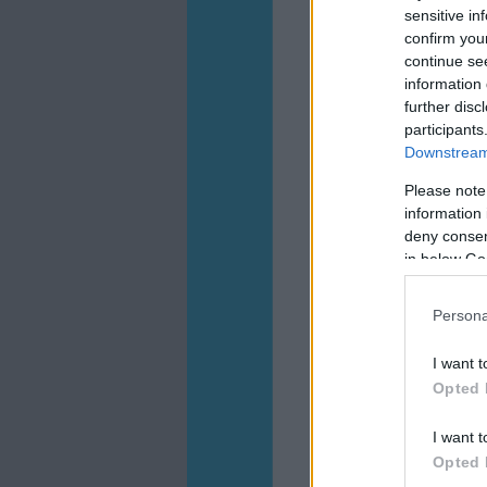
sensitive in
confirm you
continue se
information 
further disc
participants
Downstream 
Please note
information 
deny consent
in below Go
Persona
I want t
Opted 
I want t
Opted 