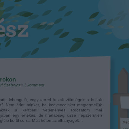
arokon
ri Szabolcs
•
1
komment
dt, lehangoló, vegyszerrel kezelt zöldségek a boltok
in? Nem érint minket, ha kedvenceinket megtermeljük
nknak a kertben! Veteményes sorozatom mai
djában egy értékes, de manapság kissé népszerűtlen
gféle kerül sorra. Múlt héten az elhanyagolt…
Meg