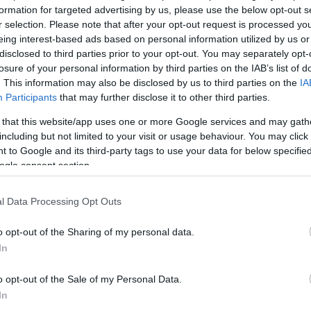
formation for targeted advertising by us, please use the below opt-out s
r selection. Please note that after your opt-out request is processed y
eing interest-based ads based on personal information utilized by us or
Köves
disclosed to third parties prior to your opt-out. You may separately opt-
losure of your personal information by third parties on the IAB’s list of
. This information may also be disclosed by us to third parties on the
IA
Participants
that may further disclose it to other third parties.
 that this website/app uses one or more Google services and may gath
Ker
including but not limited to your visit or usage behaviour. You may click 
 to Google and its third-party tags to use your data for below specifi
ogle consent section.
l Data Processing Opt Outs
o opt-out of the Sharing of my personal data.
Lin
In
W
K
o opt-out of the Sale of my Personal Data.
H
Y
In
I