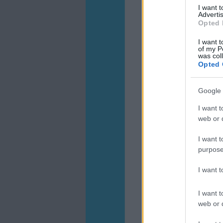
I want 
Advertis
Opted 
I want t
of my P
was col
Opted 
Google 
I want t
web or d
I want t
purpose
I want 
I want t
web or d