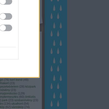
kék
apest
(
45
)
dísznövény
(
116
)
zernövény
(
20
)
garden
ching
(
83
)
gyógynövény
(
33
)
áji gazdálkodás
(
28
)
kert
1
)
kertbarát
(
50
)
kertépítés
6
)
kertészet
(
118
)
kertészeti
ácsadás
(
67
)
kertészeti
ácsok
(
222
)
kertészkedés
4
)
kertészmérnök
(
53
)
fenntartás
(
75
)
kertrendezés
kerttervezés
(
140
)
kert és
ign
(
76
)
kert trend
(
49
)
hakert
(
23
)
nyezetvédelem
(
28
)
közpark
növény
(
23
)
énygondozás
(
129
)
énytermesztés
(
60
)
öntözés
)
park
(
23
)
szobanövény
(
23
)
tés
(
134
)
utcafront
(
54
)
akép
(
62
)
városkép
(
74
)