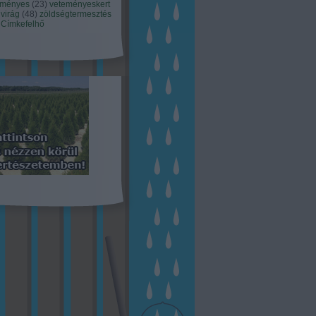
eményes
(
23
)
veteményeskert
virág
(
48
)
zöldségtermesztés
Címkefelhő