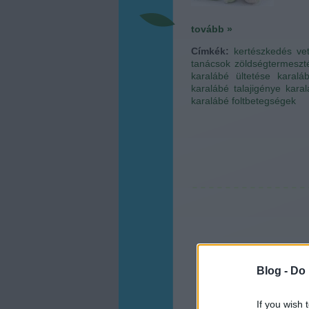
tovább »
Címkék:
kertészkedés
ve
tanácsok
zöldségtermeszt
karalábé ültetése
karalá
karalábé talajigénye
karal
karalábé
foltbetegségek
Blog -
Do 
If you wish 