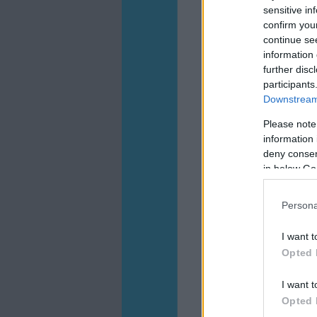
sensitive in
confirm you
continue se
information 
further disc
participants
Downstream 
Please note
information 
deny consent
in below Go
Persona
I want t
Opted 
I want t
Opted 