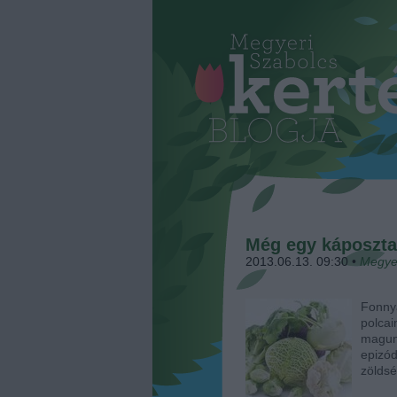
Még egy káposzt
2013.06.13. 09:30
•
Megye
Fonnya
polca
magu
epizó
zöldsé