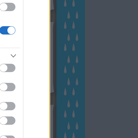
hívum
2 november
(
1
)
 október
(
2
)
2 szeptember
(
1
)
2 augusztus
(
2
)
 július
(
3
)
 június
(
1
)
 április
(
3
)
1 december
(
2
)
 október
(
1
)
1 augusztus
(
1
)
ább
...
tész TV