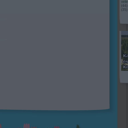
vet
(
44
)
(
35
)