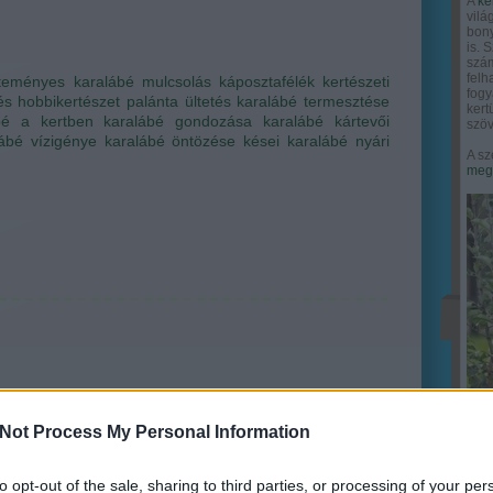
A
ke
vilá
bony
is. 
szám
felh
teményes
karalábé
mulcsolás
káposztafélék
kertészeti
fogy
és
hobbikertészet
palánta ültetés
karalábé termesztése
ker
bé a kertben
karalábé gondozása
karalábé kártevői
szöv
ábé vízigénye
karalábé öntözése
kései karalábé
nyári
A sz
megy
Not Process My Personal Information
to opt-out of the sale, sharing to third parties, or processing of your per