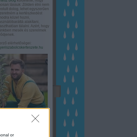
rtész blog
küldetése, hogy
gosan lássuk: Zölden élni nem
olult dolog, lehet egyszerűen
Szeretném a kertészkedést
odra közel hozni,
asználóbaráttá alakítani,
aszthatóan tálalni. Azért, hogy
tünkben mesék és szerelmek
ődjenek.
erző elérhetőségei:
eriszabolcskerteszete.hu
sonal or