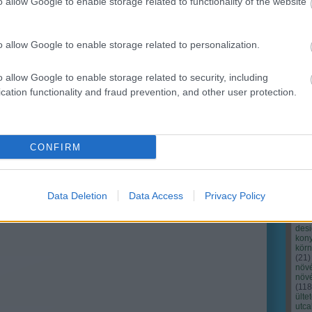
o allow Google to enable storage related to functionality of the website
o allow Google to enable storage related to personalization.
o allow Google to enable storage related to security, including
cation functionality and fraud prevention, and other user protection.
Cím
Bud
fűs
coa
CONFIRM
házt
(
17
(
12
tan
tan
Data Deletion
Data Access
Privacy Policy
(
16
kert
(
76
)
des
kony
kör
(
21
)
növ
növ
(
118
ülte
utc