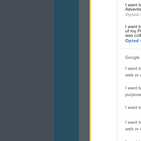
I want 
Advertis
Opted 
I want t
of my P
was col
Opted 
Google 
I want t
web or d
I want t
purpose
I want 
I want t
web or d