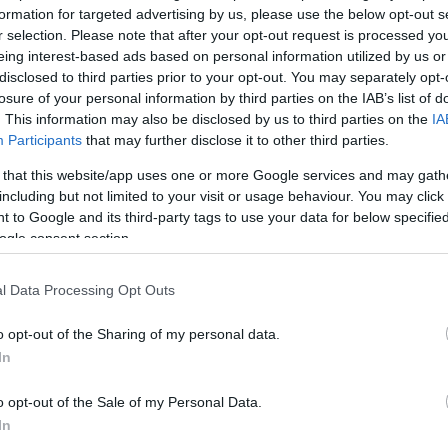
formation for targeted advertising by us, please use the below opt-out s
r selection. Please note that after your opt-out request is processed y
eing interest-based ads based on personal information utilized by us or
Köves
disclosed to third parties prior to your opt-out. You may separately opt-
losure of your personal information by third parties on the IAB’s list of
. This information may also be disclosed by us to third parties on the
IA
Participants
that may further disclose it to other third parties.
 that this website/app uses one or more Google services and may gath
Ker
including but not limited to your visit or usage behaviour. You may click 
 to Google and its third-party tags to use your data for below specifi
ogle consent section.
l Data Processing Opt Outs
o opt-out of the Sharing of my personal data.
Lin
In
W
K
o opt-out of the Sale of my Personal Data.
H
Y
In
I