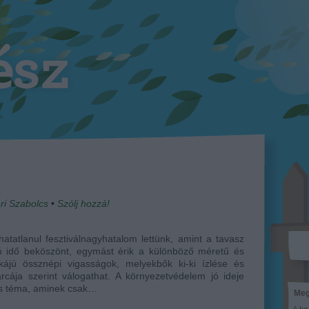
s
ri Szabolcs
•
Szólj hozzá!
atatlanul fesztiválnagyhatalom lettünk, amint a tavasz
jó idő beköszönt, egymást érik a különböző méretű és
ikájú össznépi vigasságok, melyekbők ki-ki ízlése és
rcája szerint válogathat. A környezetvédelem jó ideje
os téma, aminek csak…
Meg