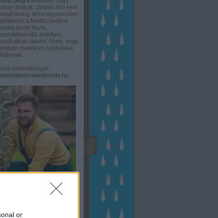
rtész blog
küldetése, hogy
gosan lássuk: Zölden élni nem
olult dolog, lehet egyszerűen
Szeretném a kertészkedést
odra közel hozni,
asználóbaráttá alakítani,
aszthatóan tálalni. Azért, hogy
tünkben mesék és szerelmek
ődjenek.
erző elérhetőségei:
eriszabolcskerteszete.hu
sonal or