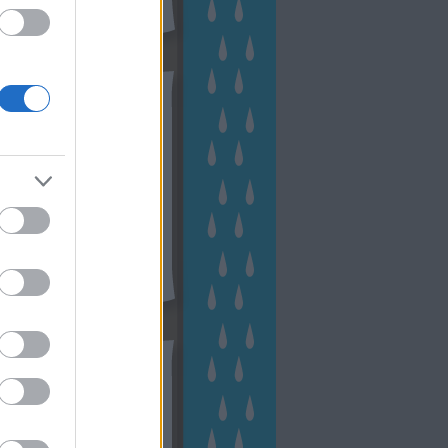
hívum
2 november
(
1
)
 október
(
2
)
2 szeptember
(
1
)
2 augusztus
(
2
)
 július
(
3
)
 június
(
1
)
 április
(
3
)
1 december
(
2
)
 október
(
1
)
1 augusztus
(
1
)
ább
...
tész TV