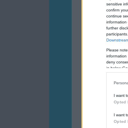
sensitive in
confirm you
continue se
information 
further disc
participants
Downstream 
Please note
information 
deny consent
in below Go
Persona
I want t
Opted 
I want t
Opted 