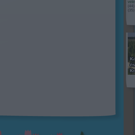
vet
(
44
)
(
35
)