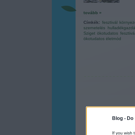
tovább »
Címkék:
fesztivál
környez
szemetelés
hulladékgazdá
Sziget
ökotudatos fesztivá
ökotudatos életmód
Blog -
Do 
If you wish 