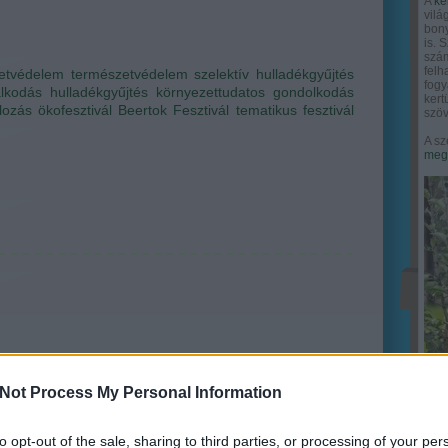
A
ke
vilá
bony
is. 
szám
felh
etvédelem
természetvédelem
szelektív hulladékgyűjtés
fogy
lkodás
hulladékgyűjtés
környezettudatos gondolkodás
ker
lozás
ökofesztivál
Beertok Fesztivál
tematikus fesztivál
szöv
A sz
megy
Not Process My Personal Information
to opt-out of the sale, sharing to third parties, or processing of your per