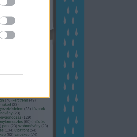
kék
apest
(
45
)
dísznövény
(
116
)
zernövény
(
20
)
garden
ching
(
83
)
gyógynövény
(
33
)
áji gazdálkodás
(
28
)
kert
1
)
kertbarát
(
50
)
kertépítés
6
)
kertészet
(
118
)
kertészeti
ácsadás
(
67
)
kertészeti
ácsok
(
222
)
kertészkedés
4
)
kertészmérnök
(
53
)
fenntartás
(
75
)
kertrendezés
kerttervezés
(
140
)
kert és
ign
(
76
)
kert trend
(
49
)
hakert
(
23
)
nyezetvédelem
(
28
)
közpark
növény
(
23
)
énygondozás
(
129
)
énytermesztés
(
60
)
öntözés
)
park
(
23
)
szobanövény
(
23
)
tés
(
134
)
utcafront
(
54
)
akép
(
62
)
városkép
(
74
)