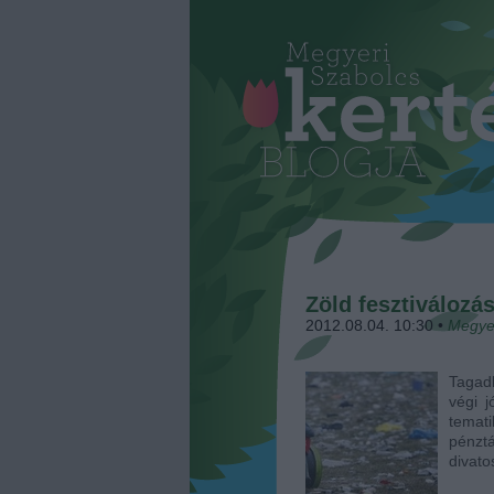
Zöld fesztiválozá
2012.08.04. 10:30
•
Megye
Tagadh
végi 
temat
pénztá
divat