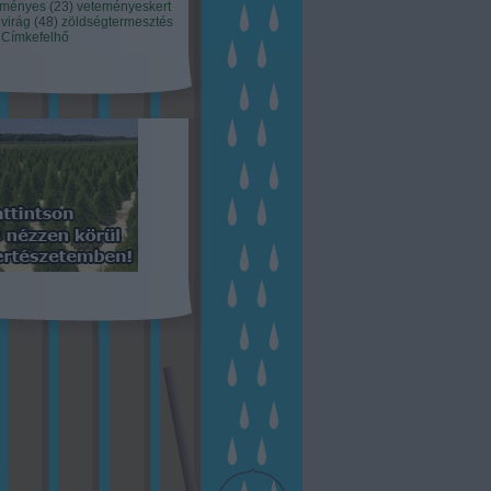
eményes
(
23
)
veteményeskert
virág
(
48
)
zöldségtermesztés
Címkefelhő