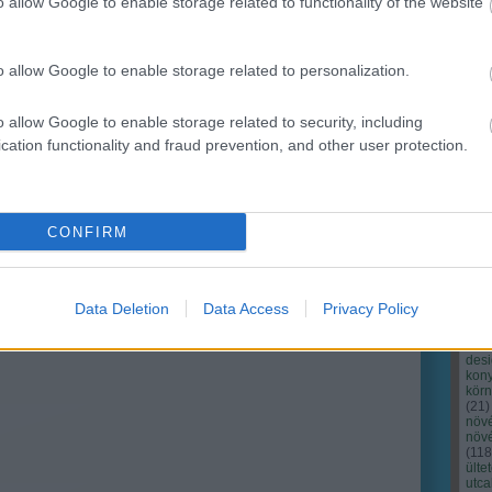
o allow Google to enable storage related to functionality of the website
o allow Google to enable storage related to personalization.
o allow Google to enable storage related to security, including
cation functionality and fraud prevention, and other user protection.
Cím
Bud
fűs
coa
CONFIRM
házt
(
17
(
12
tan
tan
Data Deletion
Data Access
Privacy Policy
(
16
kert
(
76
)
des
kony
kör
(
21
)
növ
növ
(
118
ülte
utc