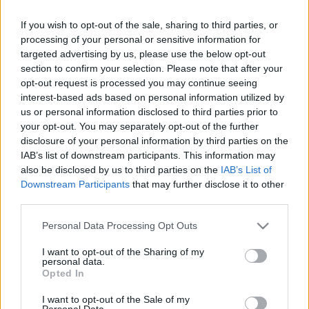
kicsit háttérbe szorult, így éppen időszerű, hogy egy
most vethető zöldséggel, illetve annak minden
If you wish to opt-out of the sale, sharing to third parties, or
fortélyával rukkoljak elő. A kiszemelt fajta egy
processing of your personal or sensitive information for
méltatlanul hanyagolt levélzöldség lesz, ami
targeted advertising by us, please use the below opt-out
sokaknak teljesen ismeretlen, pedig…
section to confirm your selection. Please note that after your
opt-out request is processed you may continue seeing
interest-based ads based on personal information utilized by
Izgalmas-e a jégsaláta?
us or personal information disclosed to third parties prior to
your opt-out. You may separately opt-out of the further
Megyeri Szabolcs
•
2014. március 21.
0
disclosure of your personal information by third parties on the
IAB’s list of downstream participants. This information may
Hát persze, hogy az, már amennyiben egy zöldséget
also be disclosed by us to third parties on the
IAB’s List of
izgalmasnak lehet nevezni. A magyar
Downstream Participants
that may further disclose it to other
konyhakultúrában a fejessaláta az ismertebb, bár a
third parties.
nyugati országok lakosaihoz képes abból is keveset
Please note that this website/app uses one or more Google
fogyasztunk (a franciák évi 5-10 kilogramos
Personal Data Processing Opt Outs
services and may gather and store information including but
átlagához képest mindenképp). Ez valamennyire…
not limited to your visit or usage behaviour. You may click to
I want to opt-out of the Sharing of my
personal data.
grant or deny consent to Google and its third-party tags to
Opted In
Kora tavaszi slágerek - sóska és
use your data for below specified purposes in below Google
consent section.
hónapos retek
I want to opt-out of the Sale of my
Personal Data.