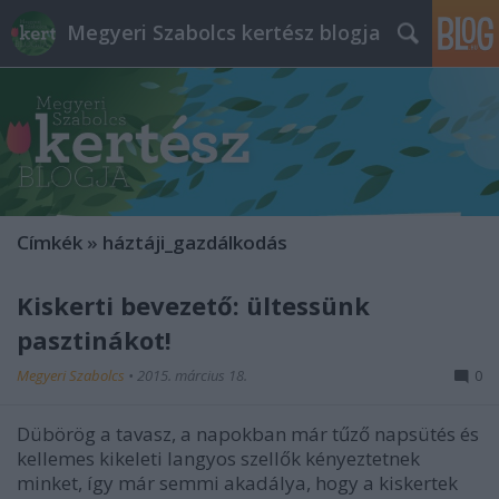
Megyeri Szabolcs kertész blogja
Címkék
»
háztáji_gazdálkodás
Kiskerti bevezető: ültessünk
pasztinákot!
Megyeri Szabolcs
•
2015. március 18.
0
Dübörög a tavasz, a napokban már tűző napsütés és
kellemes kikeleti langyos szellők kényeztetnek
minket, így már semmi akadálya, hogy a kiskertek