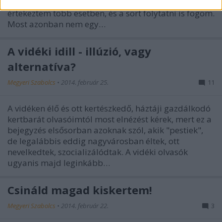
átnézésével, vagy a palántázással, amiről már én is
értekeztem több esetben, és a sort folytatni is fogom.
Most azonban nem egy…
A vidéki idill - illúzió, vagy
alternatíva?
Megyeri Szabolcs
•
2014. február 25.
11
A vidéken élő és ott kertészkedő, háztáji gazdálkodó
kertbarát olvasóimtól most elnézést kérek, mert ez a
bejegyzés elsősorban azoknak szól, akik "pestiek",
de legalábbis eddig nagyvárosban éltek, ott
nevelkedtek, szocializálódtak. A vidéki olvasók
ugyanis majd leginkább…
Csináld magad kiskertem!
Megyeri Szabolcs
•
2014. február 22.
3