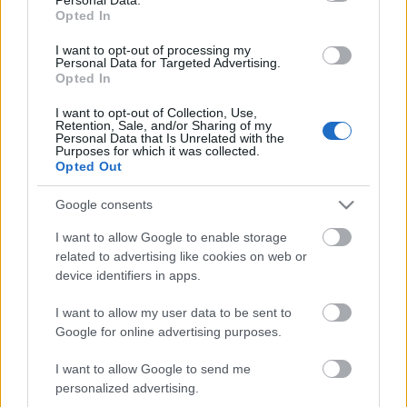
Opted In
Megyeri Szabolcs
•
2014. március 08.
0
I want to opt-out of processing my
Personal Data for Targeted Advertising.
Aki most kitekint az ablakon, azt láthatja, hogy
Opted In
bizony itt a tavasz, süt a nap, pulóveres idő van,
tehát semmi nem akadályozza, hogy nekiessünk a
I want to opt-out of Collection, Use,
veteményeskert benépesítésének. Március első
Retention, Sale, and/or Sharing of my
Personal Data that Is Unrelated with the
felében persze még korlátozott a vethető termények
Purposes for which it was collected.
köre, de már van, amivel időszerű…
Opted Out
Google consents
A vidéki idill - a gyakorlatban
I want to allow Google to enable storage
Megyeri Szabolcs
•
2014. március 05.
22
related to advertising like cookies on web or
device identifiers in apps.
A vidéki idillről szóló múltheti írásom után igen sok
reakció érkezett, részben levélben, részben
I want to allow my user data to be sent to
kommentekben, a bejegyzés alatt. Sokan meséltek
Google for online advertising purposes.
élményeikről, terveikről, volt aki a vidékre költözést,
I want to allow Google to send me
az önfenntartásra berendezkedést hiú ábrándként
personalized advertising.
látta, mások…