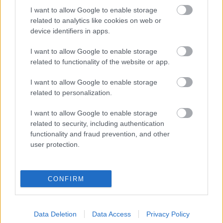
I want to allow Google to enable storage
related to analytics like cookies on web or
Balkonkertészkedés kérdezz-felelek
device identifiers in apps.
Megyeri Szabolcs
•
2014. március 03.
2
I want to allow Google to enable storage
related to functionality of the website or app.
A balkonkertészkedés egyre nagyobb divat, amin
nincs mit csodálkozni, hisz a városba szorult
I want to allow Google to enable storage
embernek a lakásbelsőn kívül ez az egyetlen
related to personalization.
rendelkezésre álló terep a növénygondozáshoz,
tavasztól őszig pedig a legpraktikusabb is, mert
I want to allow Google to enable storage
ilyenkor csak a balkon tud némi…
related to security, including authentication
functionality and fraud prevention, and other
user protection.
Egy gerezd egészség
Megyeri Szabolcs
•
2014. február 27.
1
CONFIRM
A tavaszra a naptár szerint már csak pár napot kell
várni, ám a türelmetlenebb kertbarátok már
elkezdhették a munkálatokat, például a szerszámok
Data Deletion
Data Access
Privacy Policy