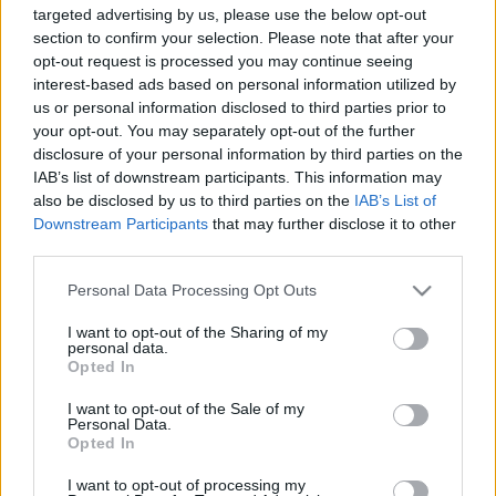
kívánok szólni. Aki követi írásaimat, láthatja, hogy
targeted advertising by us, please use the below opt-out
kiemelt figyelmet fordítok a háztáji gazdálkodásra,
section to confirm your selection. Please note that after your
próbálok segítséget, hasznos tudnivalókat, ötletes
opt-out request is processed you may continue seeing
tippeket adni az otthoni…
interest-based ads based on personal information utilized by
us or personal information disclosed to third parties prior to
your opt-out. You may separately opt-out of the further
Kell bimbó a kertbe!
disclosure of your personal information by third parties on the
Megyeri Szabolcs
•
2013. március 06.
6
IAB’s list of downstream participants. This information may
also be disclosed by us to third parties on the
IAB’s List of
Downstream Participants
that may further disclose it to other
Növekvő élelmiszerárak, fonnyadt termények a
third parties.
boltok polcain, vegyszerrel kezelt zöldségek? Mindez
nem érinthet minket, ha belevágunk a háztáji
Please note that this website/app uses one or more Google
Personal Data Processing Opt Outs
termelésbe! A múlt héten indult veteményes
services and may gather and store information including but
sorozatom mai epizódjában egy újabb zöldségféle
not limited to your visit or usage behaviour. You may click to
I want to opt-out of the Sharing of my
personal data.
termesztésének fortélyaiba avatom be…
grant or deny consent to Google and its third-party tags to
Opted In
use your data for below specified purposes in below Google
consent section.
Fokhagyma a kertben
I want to opt-out of the Sale of my
Personal Data.
Opted In
Megyeri Szabolcs
•
2013. február 27.
3
I want to opt-out of processing my