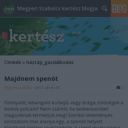
Megyeri Szabolcs kertész blogja
Címkék
»
háztáji_gazdálkodás
Majdnem spenót
Megyeri Szabolcs
•
2013. április 10.
2
Fonnyadt, lehangoló külsejű, vagy drága zöldségek a
boltok polcain? Nem számít, ha kedvenceinket
magunknak termeljük meg! Szerdai veteményes
sorozatom mai alanya egy, a spenót helyett
kínálható értékes levélzöldség. A címet magyarázva