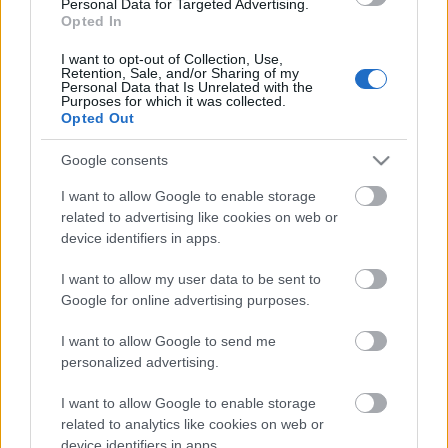
Personal Data for Targeted Advertising.
Valószínűleg senki nincs, aki ne tapasztalná, hogy az
Opted In
élelmiszerek árai egyre növekednek, ez magában
nem újdonság. Az már nagyobb baj, hogy az
I want to opt-out of Collection, Use,
Retention, Sale, and/or Sharing of my
emelkedések miatt sok család kénytelen olyan
Personal Data that Is Unrelated with the
dolgokról lemondani, melyek régebben még
Purposes for which it was collected.
maguktól értetődőnek számítottak, jól…
Opted Out
Google consents
Kiút a kertben
I want to allow Google to enable storage
Megyeri Szabolcs
•
2012. augusztus 02.
1
related to advertising like cookies on web or
device identifiers in apps.
A kertészkedés, azon belül is a veteményes a
legtöbbünknek a bevásárlás kiegészítője, spórolási
I want to allow my user data to be sent to
Google for online advertising purposes.
lehetőség, esetleg szórakoztató elfoglaltság,
melynek haszna is van. Jó dolog ültetni, gazolni,
I want to allow Google to send me
elégedetten szemlélni, ahogy növekednek a
personalized advertising.
palánták, aztán eljön a pillanat,…
I want to allow Google to enable storage
related to analytics like cookies on web or
device identifiers in apps.