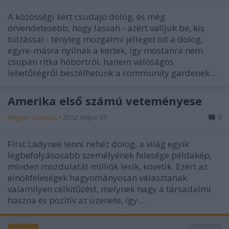
A közösségi kert csudajó dolog, és még
örvendetesebb, hogy lassan - azért valljuk be, kis
túlzással - tényleg mozgalmi jelleget ölt a dolog,
egyre-másra nyílnak a kertek, így mostanra nem
csupán ritka hóbortról, hanem valóságos
lehetőségről beszélhetünk a community gardenek…
Amerika első számú veteményese
Megyeri Szabolcs
•
2012. május 07.
0
First Ladynek lenni nehéz dolog, a világ egyik
legbefolyásosabb személyének felesége példakép,
minden mozdulatát milliók lesik, követik. Ezért az
elnökfeleségek hagyományosan választanak
valamilyen célkitűzést, melynek nagy a társadalmi
haszna és pozitív az üzenete, így…