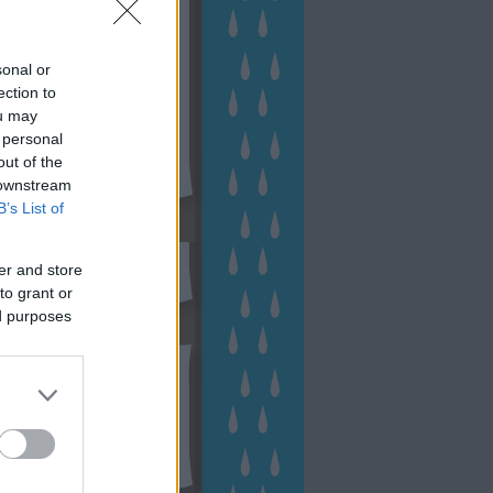
sonal or
ection to
ou may
 personal
out of the
 downstream
B’s List of
sen Facebookon
er and store
to grant or
ed purposes
esés