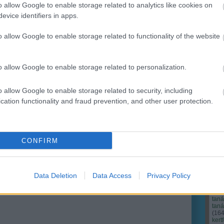
o allow Google to enable storage related to analytics like cookies on
evice identifiers in apps.
Ker
o allow Google to enable storage related to functionality of the website
o allow Google to enable storage related to personalization.
o allow Google to enable storage related to security, including
cation functionality and fraud prevention, and other user protection.
CONFIRM
Cím
Bud
fűs
coa
Data Deletion
Data Access
Privacy Policy
házt
(
17
(
12
tan
tan
(
16
kert