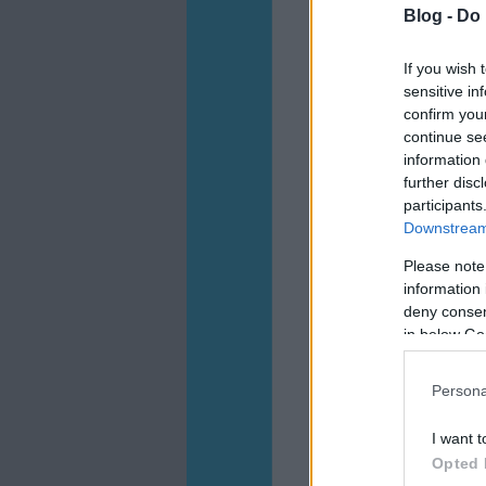
Blog -
Do 
If you wish 
sensitive in
confirm you
continue se
information 
further disc
participants
Downstream 
Please note
information 
deny consent
in below Go
Persona
I want t
Opted 