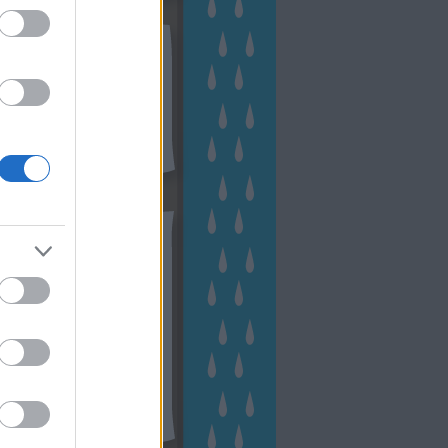
kek
ebshop - Megyeri Szabolcs
ertészete
írlevél feliratkozás
outube csatornám
ngyenes tanfolyamaim
hívum
2 november
(
1
)
 október
(
2
)
2 szeptember
(
1
)
2 augusztus
(
2
)
 július
(
3
)
 június
(
1
)
 április
(
3
)
1 december
(
2
)
 október
(
1
)
1 augusztus
(
1
)
ább
...