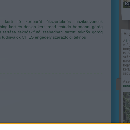
s
kerti tó
kertbarát
ékszerteknős
házikedvencek
hing
kert és design
kert trend
testudo hermanni
görög
s tartása
teknőskifutó
szabadban tartott teknős
görög
Meg
 tudnivalók
CITES engedély
szárazföldi teknős
A
ke
vilá
bony
is. 
szám
felh
fogy
ker
szöv
A sz
megy