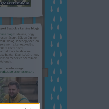
yeri Szabolcs kertész blogja
rtész blog
küldetése, hogy
gosan lássuk: Zölden élni nem
olult dolog, lehet egyszerűen
Szeretném a kertészkedést
odra közel hozni,
asználóbaráttá alakítani,
aszthatóan tálalni. Azért, hogy
tünkben mesék és szerelmek
ődjenek.
erző elérhetőségei:
eriszabolcskerteszete.hu