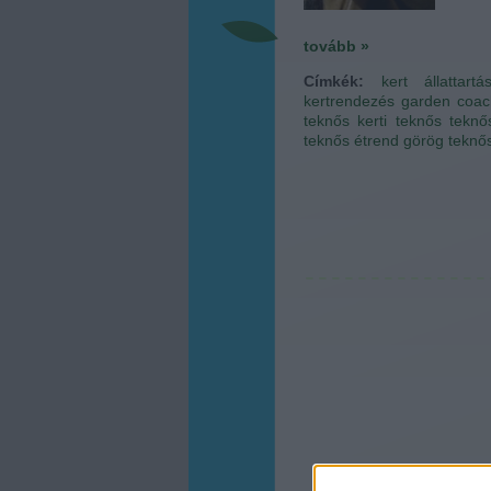
tovább »
Címkék:
kert
állattartá
kertrendezés
garden coac
teknős
kerti teknős
teknő
teknős étrend
görög teknős