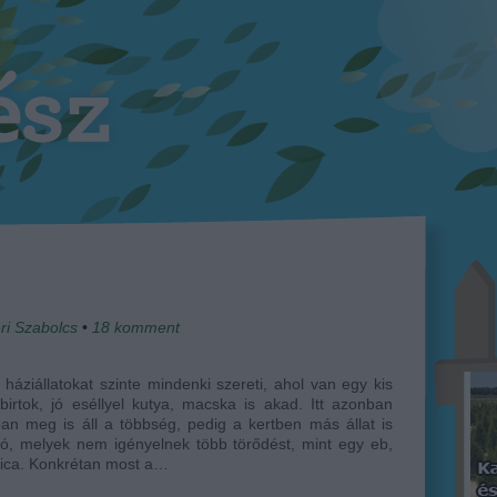
ri Szabolcs
•
18
komment
i háziállatokat szinte mindenki szereti, ahol van egy kis
birtok, jó eséllyel kutya, macska is akad. Itt azonban
ban meg is áll a többség, pedig a kertben más állat is
tó, melyek nem igényelnek több törődést, mint egy eb,
cica. Konkrétan most a…