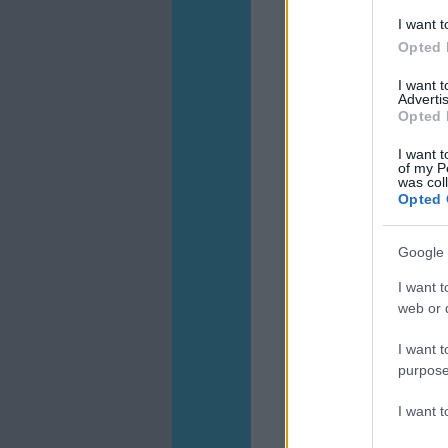
I want t
Opted 
I want 
Advertis
Opted 
I want t
of my P
was col
Opted 
Google 
I want t
web or d
I want t
purpose
I want 