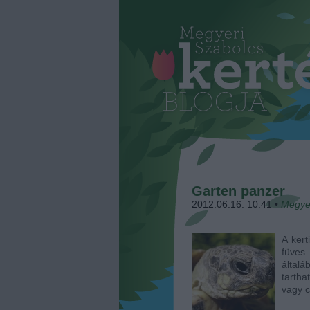
Garten panzer
2012.06.16. 10:41
•
Megye
A kert
füves 
általá
tartha
vagy 