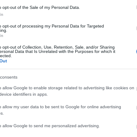
o opt-out of the Sale of my Personal Data.
Lin
In
W
K
to opt-out of processing my Personal Data for Targeted
H
ing.
Y
In
I
o opt-out of Collection, Use, Retention, Sale, and/or Sharing
ersonal Data that Is Unrelated with the Purposes for which it
lected.
Out
Arc
consents
202
2022
202
o allow Google to enable storage related to advertising like cookies on
202
evice identifiers in apps.
2022
2022
2022
o allow my user data to be sent to Google for online advertising
202
2021
s.
202
Tov
to allow Google to send me personalized advertising.