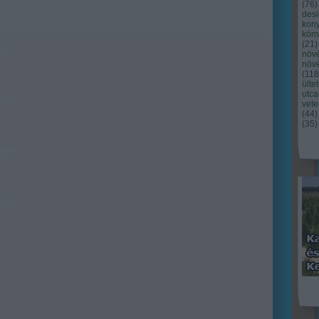
(
76
)
des
kony
kör
(
21
)
növ
növ
(
118
ülte
utc
vet
(
44
)
(
35
)