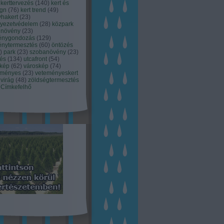
kerttervezés
(
140
)
kert és
ign
(
76
)
kert trend
(
49
)
hakert
(
23
)
nyezetvédelem
(
28
)
közpark
növény
(
23
)
énygondozás
(
129
)
énytermesztés
(
60
)
öntözés
)
park
(
23
)
szobanövény
(
23
)
tés
(
134
)
utcafront
(
54
)
akép
(
62
)
városkép
(
74
)
eményes
(
23
)
veteményeskert
virág
(
48
)
zöldségtermesztés
Címkefelhő