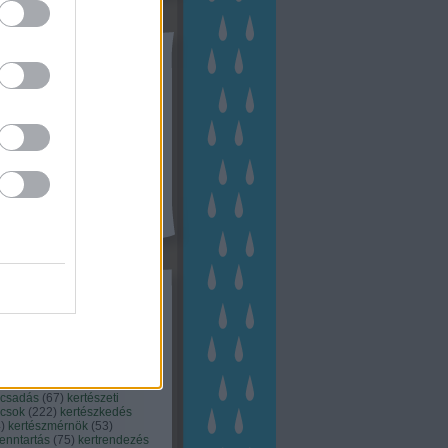
tész TV
kék
apest
(
45
)
dísznövény
(
116
)
zernövény
(
20
)
garden
ching
(
83
)
gyógynövény
(
33
)
áji gazdálkodás
(
28
)
kert
1
)
kertbarát
(
50
)
kertépítés
6
)
kertészet
(
118
)
kertészeti
ácsadás
(
67
)
kertészeti
ácsok
(
222
)
kertészkedés
4
)
kertészmérnök
(
53
)
fenntartás
(
75
)
kertrendezés