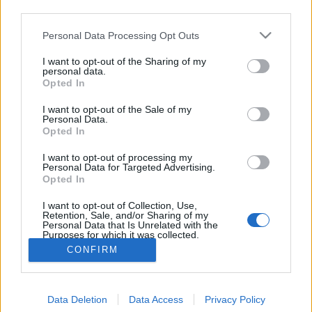
természetes képet kölcsönöznek a területnek,
third parties.
ráadásul a fák árnyékot adnak, és a városi levegő
Please note that this website/app uses one or more Google
tisztításában is…
Personal Data Processing Opt Outs
services and may gather and store information including but
not limited to your visit or usage behaviour. You may click to
I want to opt-out of the Sharing of my
A kétarcú park
personal data.
grant or deny consent to Google and its third-party tags to
Opted In
use your data for below specified purposes in below Google
Megyeri Szabolcs
•
2013. szeptember 06.
2
consent section.
I want to opt-out of the Sale of my
Personal Data.
A nyáron kicsit feledésbe merült az a sorozatom,
Opted In
melyben Budapest fontos, vagy valamilyen
I want to opt-out of processing my
szempontból érdekes közparkjait mutattam be,
Personal Data for Targeted Advertising.
pedig nagyon lényegesnek tartom, hogy beszéljünk
Opted In
ezekről a területekről (vonatkozó linkgyűjtemény a
I want to opt-out of Collection, Use,
poszt alján!). A belvárosi, vagy zsúfolt…
Retention, Sale, and/or Sharing of my
Personal Data that Is Unrelated with the
Purposes for which it was collected.
Opted Out
CONFIRM
Google consents
Data Deletion
Data Access
Privacy Policy
I want to allow Google to enable storage