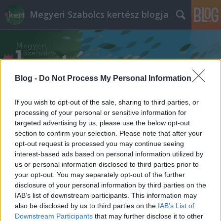
Megyeri Szabolcs kertész blogja
Blog -
Do Not Process My Personal Information
If you wish to opt-out of the sale, sharing to third parties, or
Címkék
»
hárs
processing of your personal or sensitive information for
targeted advertising by us, please use the below opt-out
Tíz városi harcos fa - avagy mit
section to confirm your selection. Please note that after your
opt-out request is processed you may continue seeing
ültessünk a ház elé?
interest-based ads based on personal information utilized by
us or personal information disclosed to third parties prior to
Megyeri Szabolcs
•
2014. május 19.
2
your opt-out. You may separately opt-out of the further
disclosure of your personal information by third parties on the
Az utcai faültetés teljesen természetes dolog, szinte
IAB’s list of downstream participants. This information may
mindenki szereti, ha a háza, vagy társasháza előtt
also be disclosed by us to third parties on the
IAB’s List of
fák is vannak, melyek díszítik az utcát, rendezett,
Downstream Participants
that may further disclose it to other