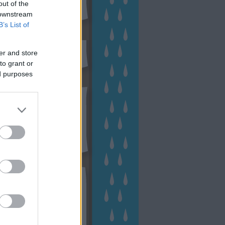
out of the
 downstream
B’s List of
sen Facebookon
er and store
to grant or
ed purposes
esés
kek
ebshop - Megyeri Szabolcs
ertészete
írlevél feliratkozás
outube csatornám
ngyenes tanfolyamaim