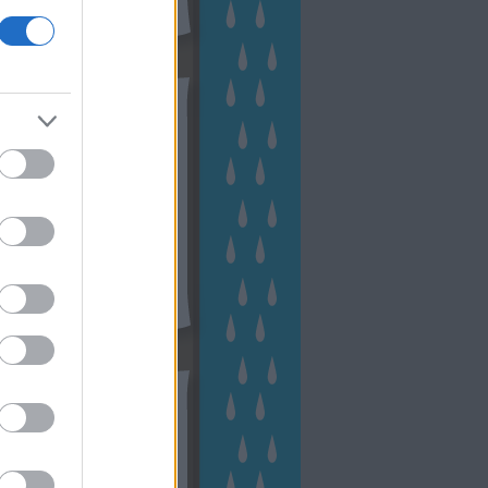
hívum
2 november
(
1
)
 október
(
2
)
2 szeptember
(
1
)
2 augusztus
(
2
)
 július
(
3
)
 június
(
1
)
 április
(
3
)
1 december
(
2
)
 október
(
1
)
1 augusztus
(
1
)
ább
...
tész TV