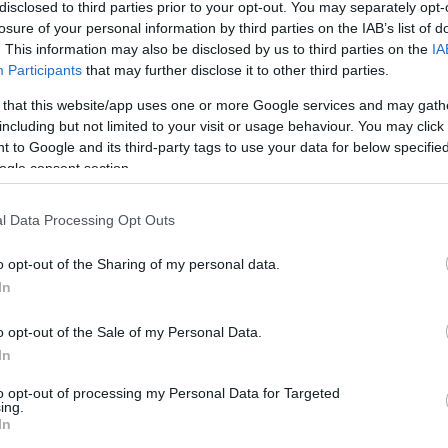
disclosed to third parties prior to your opt-out. You may separately opt-
losure of your personal information by third parties on the IAB’s list of
. This information may also be disclosed by us to third parties on the
IA
Participants
that may further disclose it to other third parties.
Köves
 that this website/app uses one or more Google services and may gath
including but not limited to your visit or usage behaviour. You may click 
 to Google and its third-party tags to use your data for below specifi
ogle consent section.
Ker
l Data Processing Opt Outs
o opt-out of the Sharing of my personal data.
In
o opt-out of the Sale of my Personal Data.
Lin
In
W
K
to opt-out of processing my Personal Data for Targeted
H
ing.
Y
In
I