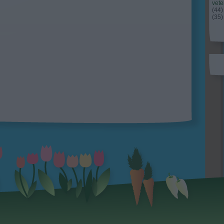
vet
(
44
)
(
35
)