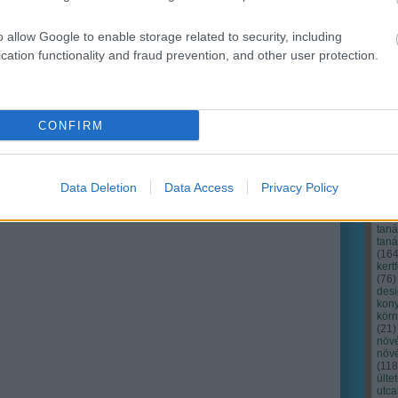
o allow Google to enable storage related to security, including
cation functionality and fraud prevention, and other user protection.
CONFIRM
Cím
Bud
fűs
coa
Data Deletion
Data Access
Privacy Policy
házt
(
17
(
12
tan
tan
(
16
kert
(
76
)
des
kony
kör
(
21
)
növ
növ
(
118
ülte
utc