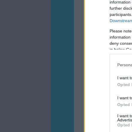
information 
further disc
participants
Downstream 
Please note
information 
deny consent
in below Go
Persona
I want t
Opted 
I want t
Opted 
I want 
Advertis
Opted 