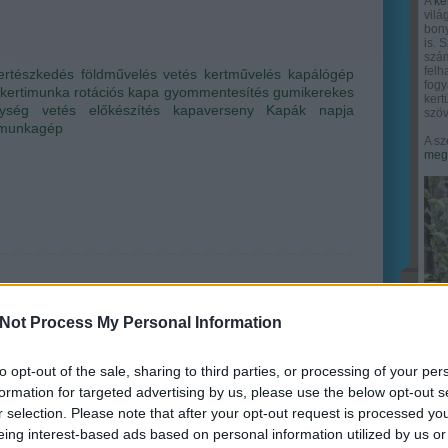
A
ke
vilá
bony
is. 
szám
felh
ertészkedés
földművelés
vetés
kertművelés
kapálógép
fogy
kertimunka
rotációs kapa
gyommentesítés
gumikerekes
ker
ység
vetés előkészítés
kapaverseny
Kapák napja
szöv
 munkagép
A sz
megy
Not Process My Personal Information
to opt-out of the sale, sharing to third parties, or processing of your per
formation for targeted advertising by us, please use the below opt-out s
r selection. Please note that after your opt-out request is processed y
eing interest-based ads based on personal information utilized by us or