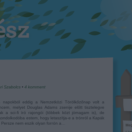
ri Szabolcs
•
4
komment
 napokból eddig a Nemzetközi Törölkőzőnap volt a
ncem, melyet Douglas Adams zsenije előtt tisztelegve
ak a sci-fi író rajongói (többek közt jómagam is), de
ondolkodóba estem, hogy letaszítja-e a trónról a Kapák
 Persze nem eszik olyan forrón a…
Meg