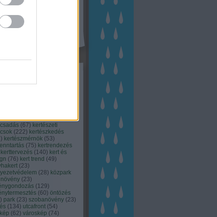
kék
apest
(
45
)
dísznövény
(
116
)
zernövény
(
20
)
garden
ching
(
83
)
gyógynövény
(
33
)
áji gazdálkodás
(
28
)
kert
1
)
kertbarát
(
50
)
kertépítés
6
)
kertészet
(
118
)
kertészeti
ácsadás
(
67
)
kertészeti
ácsok
(
222
)
kertészkedés
4
)
kertészmérnök
(
53
)
fenntartás
(
75
)
kertrendezés
kerttervezés
(
140
)
kert és
ign
(
76
)
kert trend
(
49
)
hakert
(
23
)
nyezetvédelem
(
28
)
közpark
növény
(
23
)
énygondozás
(
129
)
énytermesztés
(
60
)
öntözés
)
park
(
23
)
szobanövény
(
23
)
tés
(
134
)
utcafront
(
54
)
akép
(
62
)
városkép
(
74
)