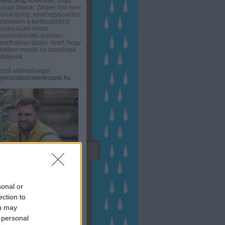
rtész blog
küldetése, hogy
gosan lássuk: Zölden élni nem
olult dolog, lehet egyszerűen
Szeretném a kertészkedést
odra közel hozni,
asználóbaráttá alakítani,
aszthatóan tálalni. Azért, hogy
tünkben mesék és szerelmek
ődjenek.
erző elérhetőségei:
eriszabolcskerteszete.hu
sonal or
ection to
ou may
 personal