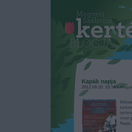
Kapák napja
2012.09.20. 10:18
•
Megye
Mókás
kedve
tartan
most g
Napja.