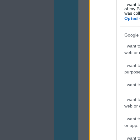
I want t
of my P
was col
Opted 
Google 
I want t
web or d
I want t
purpose
I want 
I want t
web or d
I want t
or app.
I want t