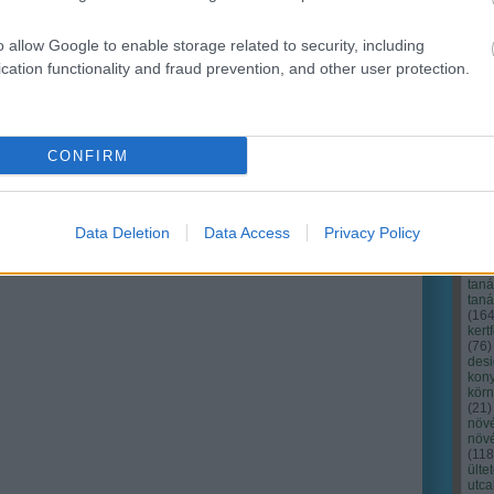
o allow Google to enable storage related to security, including
cation functionality and fraud prevention, and other user protection.
CONFIRM
Cím
Bud
fűs
coa
Data Deletion
Data Access
Privacy Policy
házt
(
17
(
12
tan
tan
(
16
kert
(
76
)
des
kony
kör
(
21
)
növ
növ
(
118
ülte
utc