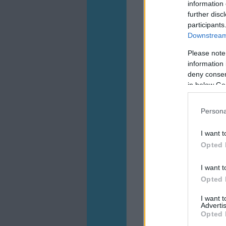
information 
further disc
participants
Downstream 
Please note
information 
deny consent
in below Go
Persona
I want t
Opted 
I want t
Opted 
I want 
Advertis
Opted 