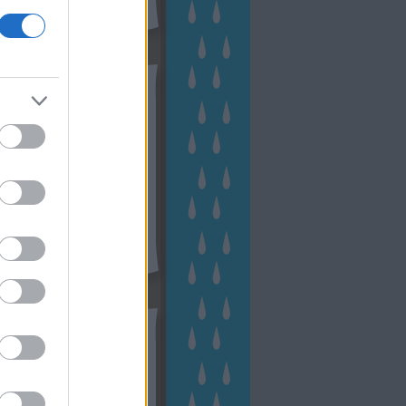
hívum
2 november
(
1
)
 október
(
2
)
2 szeptember
(
1
)
2 augusztus
(
2
)
 július
(
3
)
 június
(
1
)
 április
(
3
)
1 december
(
2
)
 október
(
1
)
1 augusztus
(
1
)
ább
...
tész TV