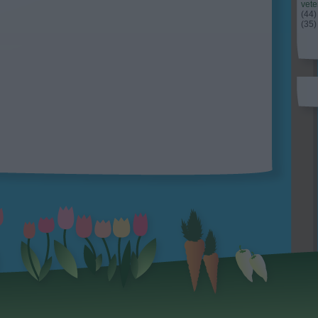
vet
(
44
)
(
35
)