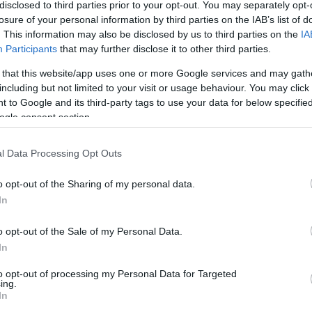
disclosed to third parties prior to your opt-out. You may separately opt-
losure of your personal information by third parties on the IAB’s list of
. This information may also be disclosed by us to third parties on the
IA
Participants
that may further disclose it to other third parties.
Köves
 that this website/app uses one or more Google services and may gath
including but not limited to your visit or usage behaviour. You may click 
 to Google and its third-party tags to use your data for below specifi
ogle consent section.
Ker
l Data Processing Opt Outs
o opt-out of the Sharing of my personal data.
In
o opt-out of the Sale of my Personal Data.
Lin
In
W
K
to opt-out of processing my Personal Data for Targeted
H
ing.
Y
In
I