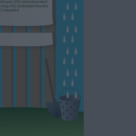
eményes
(
23
)
veteményeskert
virág
(
48
)
zöldségtermesztés
Címkefelhő