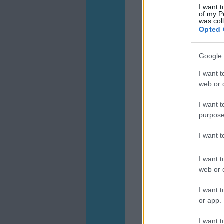
I want t
of my P
was col
Opted 
Google 
I want t
web or d
I want t
purpose
I want 
I want t
web or d
I want t
or app.
I want t