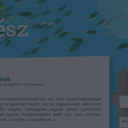
ánát
ri Szabolcs
•
3
komment
 növénytermesztésről van szó, nem teszek különbséget
g és gyümölcs között, ám ha fogyasztásról, akkor már
 Én magam zöldségpárti vagyok, kevés gyümölcsöt
lek igazán, tulajdonképpen kettő van, amit szívesen
zek, az egyik a sárgadinnye, a…
Meg