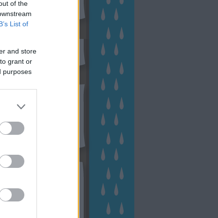
out of the
 downstream
B’s List of
sen Facebookon
er and store
to grant or
ed purposes
esés
kek
ebshop - Megyeri Szabolcs
ertészete
írlevél feliratkozás
outube csatornám
ngyenes tanfolyamaim