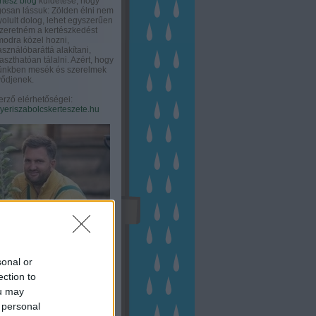
rtész blog
küldetése, hogy
gosan lássuk: Zölden élni nem
olult dolog, lehet egyszerűen
Szeretném a kertészkedést
odra közel hozni,
asználóbaráttá alakítani,
aszthatóan tálalni. Azért, hogy
tünkben mesék és szerelmek
ődjenek.
erző elérhetőségei:
eriszabolcskerteszete.hu
sonal or
ection to
ou may
 personal