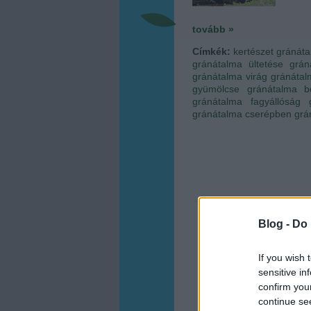
tovább »
Címkék:
kertészet
gránát
gránátalma ültetése
grán
gránátalma virág
gránáta
gyümölcse
gránátalma b
gránátalma fagyállóság
gránátalma cserépben
grá
Blog -
Do 
If you wish 
sensitive in
confirm you
continue se