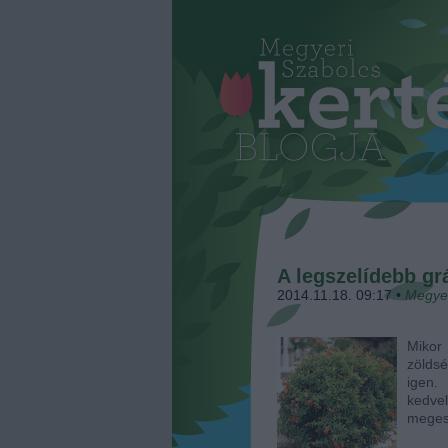
A legszelídebb gr
2014.11.18. 09:17
•
Megye
Mikor
zöldsé
igen.
kedve
meges