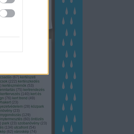
kék
apest
(
45
)
dísznövény
(
116
)
zernövény
(
20
)
garden
ching
(
83
)
gyógynövény
(
33
)
áji gazdálkodás
(
28
)
kert
1
)
kertbarát
(
50
)
kertépítés
6
)
kertészet
(
118
)
kertészeti
ácsadás
(
67
)
kertészeti
ácsok
(
222
)
kertészkedés
4
)
kertészmérnök
(
53
)
fenntartás
(
75
)
kertrendezés
kerttervezés
(
140
)
kert és
ign
(
76
)
kert trend
(
49
)
hakert
(
23
)
nyezetvédelem
(
28
)
közpark
növény
(
23
)
énygondozás
(
129
)
énytermesztés
(
60
)
öntözés
)
park
(
23
)
szobanövény
(
23
)
tés
(
134
)
utcafront
(
54
)
akép
(
62
)
városkép
(
74
)