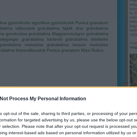
A
ke
vilá
bony
is. 
szám
felh
alma
gyümölcsfa
egzotikus gyümölcsök
Punica granatum
fogy
átalma változatok
gránátalma fajták
dísz gránátalma
ker
lma gondozása
gránátalma Magyarországon
gránátalma
szöv
etegségei
gránátalma kártevői
gránátalma teleltetés
A sz
gránátalma metszése
gránátalma tavaszi metszése
megy
nátalma törpeváltozatok
Punica granatum Maxi Rubra
Not Process My Personal Information
to opt-out of the sale, sharing to third parties, or processing of your per
formation for targeted advertising by us, please use the below opt-out s
r selection. Please note that after your opt-out request is processed y
eing interest-based ads based on personal information utilized by us or