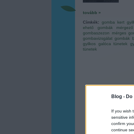
tovább »
Címkék:
gomba
kert
gyi
ehető gombák
mérgez
gombaszezon
mérges go
gombavizsgálat
gombák b
gyilkos galóca tünetek
g
tünetek
Blog -
Do 
If you wish 
sensitive in
confirm you
continue se