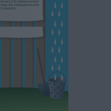
eményes
(
23
)
veteményeskert
virág
(
48
)
zöldségtermesztés
Címkefelhő