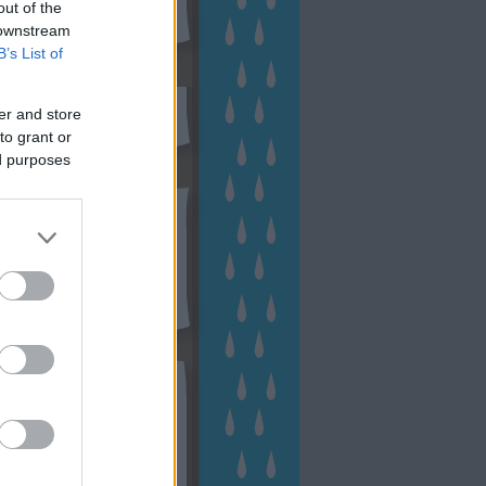
out of the
 downstream
B’s List of
sen Facebookon
er and store
to grant or
ed purposes
esés
kek
ebshop - Megyeri Szabolcs
ertészete
írlevél feliratkozás
outube csatornám
ngyenes tanfolyamaim