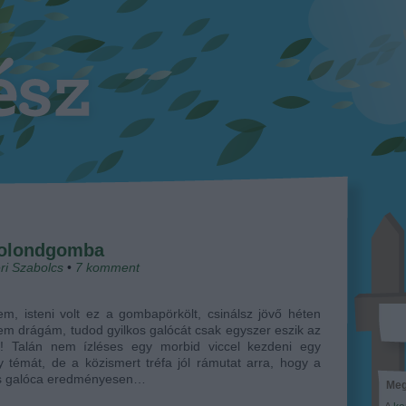
bolondgomba
ri Szabolcs
•
7
komment
m, isteni volt ez a gombapörkölt, csinálsz jövő héten
em drágám, tudod gyilkos galócát csak egyszer eszik az
! Talán nem ízléses egy morbid viccel kezdeni egy
 témát, de a közismert tréfa jól rámutat arra, hogy a
os galóca eredményesen…
Meg