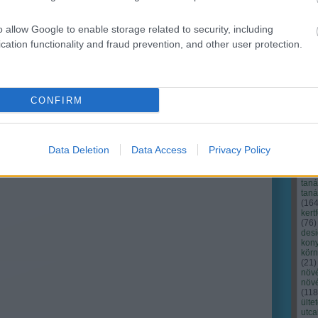
o allow Google to enable storage related to security, including
cation functionality and fraud prevention, and other user protection.
CONFIRM
Cím
Bud
fűs
coa
Data Deletion
Data Access
Privacy Policy
házt
(
17
(
12
tan
tan
(
16
kert
(
76
)
des
kony
kör
(
21
)
növ
növ
(
118
ülte
utc