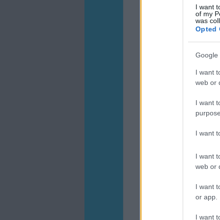
I want t
of my P
was col
Opted 
Google 
I want t
web or d
I want t
purpose
I want 
I want t
web or d
I want t
or app.
I want t