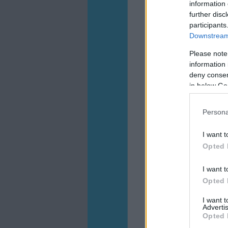
information 
further disc
participants
Downstream 
Please note
information 
deny consent
in below Go
Persona
I want t
Opted 
I want t
Opted 
I want 
Advertis
Opted 