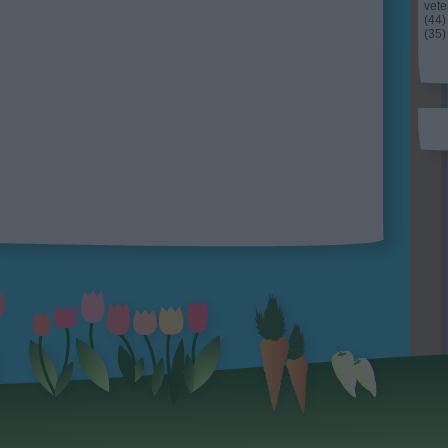
vet
(
44
)
(
35
)