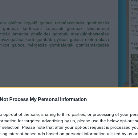
A
ke
vilá
bony
is. 
szám
felh
lkos galóca
légyölő galóca
természetjárás
gombászás
fogy
ő gombák
kertészeti tanácsok
gombák felismerése
ker
mbák
Amanita phalloides
gombák megkülönböztetése
szöv
evizsgálása
kerti gombák
gyilkos galóca előfordulása
A sz
yilkos galóca mérgezés
gombafajták
gombamérgezés
megy
Not Process My Personal Information
to opt-out of the sale, sharing to third parties, or processing of your per
formation for targeted advertising by us, please use the below opt-out s
r selection. Please note that after your opt-out request is processed y
eing interest-based ads based on personal information utilized by us or