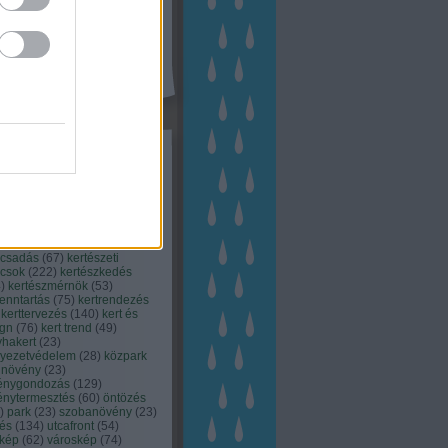
kék
apest
(
45
)
dísznövény
(
116
)
zernövény
(
20
)
garden
ching
(
83
)
gyógynövény
(
33
)
áji gazdálkodás
(
28
)
kert
1
)
kertbarát
(
50
)
kertépítés
6
)
kertészet
(
118
)
kertészeti
ácsadás
(
67
)
kertészeti
ácsok
(
222
)
kertészkedés
4
)
kertészmérnök
(
53
)
fenntartás
(
75
)
kertrendezés
kerttervezés
(
140
)
kert és
ign
(
76
)
kert trend
(
49
)
hakert
(
23
)
nyezetvédelem
(
28
)
közpark
növény
(
23
)
énygondozás
(
129
)
énytermesztés
(
60
)
öntözés
)
park
(
23
)
szobanövény
(
23
)
tés
(
134
)
utcafront
(
54
)
akép
(
62
)
városkép
(
74
)