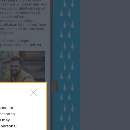
rtész blog
küldetése, hogy
gosan lássuk: Zölden élni nem
olult dolog, lehet egyszerűen
Szeretném a kertészkedést
odra közel hozni,
asználóbaráttá alakítani,
aszthatóan tálalni. Azért, hogy
tünkben mesék és szerelmek
ődjenek.
erző elérhetőségei:
eriszabolcskerteszete.hu
sonal or
ection to
ou may
 personal