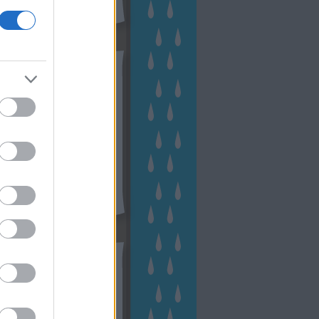
hívum
2 november
(
1
)
 október
(
2
)
2 szeptember
(
1
)
2 augusztus
(
2
)
 július
(
3
)
 június
(
1
)
 április
(
3
)
1 december
(
2
)
 október
(
1
)
1 augusztus
(
1
)
ább
...
tész TV