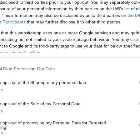
disclosed to third parties prior to your opt-out. You may separately opt-
losure of your personal information by third parties on the IAB’s list of
. This information may also be disclosed by us to third parties on the
IA
Participants
that may further disclose it to other third parties.
Köves
 that this website/app uses one or more Google services and may gath
including but not limited to your visit or usage behaviour. You may click 
 to Google and its third-party tags to use your data for below specifi
ogle consent section.
Ker
l Data Processing Opt Outs
o opt-out of the Sharing of my personal data.
In
o opt-out of the Sale of my Personal Data.
Lin
In
W
K
to opt-out of processing my Personal Data for Targeted
H
ing.
Y
In
I