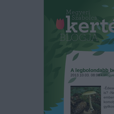
A legbolondabb 
2013.10.03. 08:00
•
Megye
-Édese
is? -N
ember
komoly
gyilk