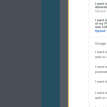
I want 
Advertis
Opted 
I want t
of my P
was col
Opted 
Google 
I want t
web or d
I want t
purpose
I want 
I want t
web or d