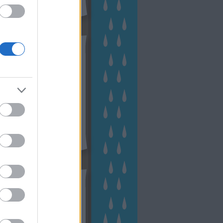
hívum
2 november
(
1
)
 október
(
2
)
2 szeptember
(
1
)
2 augusztus
(
2
)
 július
(
3
)
 június
(
1
)
 április
(
3
)
1 december
(
2
)
 október
(
1
)
1 augusztus
(
1
)
ább
...
tész TV