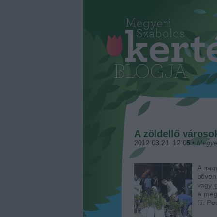
A zöldellő városo
2012.03.21. 12:05
•
Megye
A nagy
bőven.
vagy g
a megf
fű. Pe