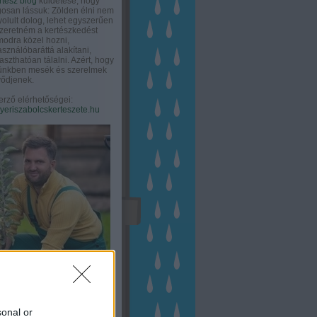
rtész blog
küldetése, hogy
gosan lássuk: Zölden élni nem
olult dolog, lehet egyszerűen
Szeretném a kertészkedést
odra közel hozni,
asználóbaráttá alakítani,
aszthatóan tálalni. Azért, hogy
tünkben mesék és szerelmek
ődjenek.
erző elérhetőségei:
eriszabolcskerteszete.hu
sonal or