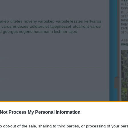
A
ke
vilá
bony
is. 
szám
felh
cakép
ültetés
növény
városkép
városfejlesztés
kertváros
fogy
városrendezés
zöldterület
tájépítészet
utcafront
városi
ker
d
georges eugene hausmann
lechner lajos
szöv
A sz
megy
Not Process My Personal Information
to opt-out of the sale, sharing to third parties, or processing of your per