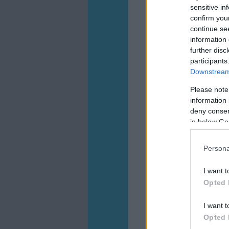
sensitive in
confirm you
continue se
information 
further disc
participants
Downstream 
Please note
information 
deny consent
in below Go
Persona
I want t
Opted 
I want t
Opted 