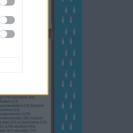
kék
apest
(
45
)
dísznövény
(
116
)
zernövény
(
20
)
garden
ching
(
83
)
gyógynövény
(
33
)
áji gazdálkodás
(
28
)
kert
1
)
kertbarát
(
50
)
kertépítés
6
)
kertészet
(
118
)
kertészeti
ácsadás
(
67
)
kertészeti
ácsok
(
222
)
kertészkedés
4
)
kertészmérnök
(
53
)
fenntartás
(
75
)
kertrendezés
kerttervezés
(
140
)
kert és
ign
(
76
)
kert trend
(
49
)
hakert
(
23
)
nyezetvédelem
(
28
)
közpark
növény
(
23
)
énygondozás
(
129
)
énytermesztés
(
60
)
öntözés
)
park
(
23
)
szobanövény
(
23
)
tés
(
134
)
utcafront
(
54
)
akép
(
62
)
városkép
(
74
)