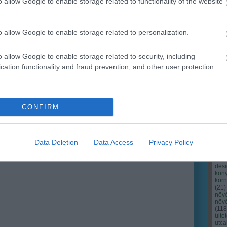
o allow Google to enable storage related to functionality of the website
o allow Google to enable storage related to personalization.
o allow Google to enable storage related to security, including
cation functionality and fraud prevention, and other user protection.
Cím
Bud
fűs
coa
CONFIRM
házt
(
17
(
12
tan
tan
Data Deletion
Data Access
Privacy Policy
(
16
kert
(
76
)
des
kony
kör
(
21
)
növ
növ
(
118
ülte
utc