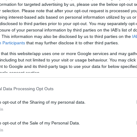
formation for targeted advertising by us, please use the below opt-out s
r selection. Please note that after your opt-out request is processed y
eing interest-based ads based on personal information utilized by us or
Köves
disclosed to third parties prior to your opt-out. You may separately opt-
losure of your personal information by third parties on the IAB’s list of
. This information may also be disclosed by us to third parties on the
IA
Participants
that may further disclose it to other third parties.
 that this website/app uses one or more Google services and may gath
Ker
including but not limited to your visit or usage behaviour. You may click 
 to Google and its third-party tags to use your data for below specifi
ogle consent section.
l Data Processing Opt Outs
o opt-out of the Sharing of my personal data.
Lin
In
W
K
o opt-out of the Sale of my Personal Data.
H
Y
In
I