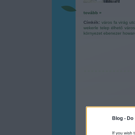
tovább »
Címkék:
város
fa
virág
ut
wekerle telep
élhető város
környezet
ebenezer howar
Blog -
Do 
If you wish 