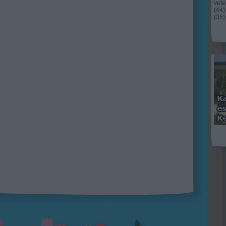
vet
(
44
)
(
35
)