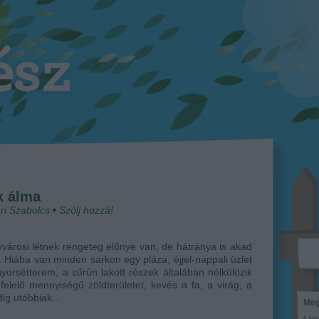
k álma
ri Szabolcs
•
Szólj hozzá!
városi létnek rengeteg előnye van, de hátránya is akad
 Hiába van minden sarkon egy pláza, éjjel-nappali üzlet
yorsétterem, a sűrűn lakott részek általában nélkülözik
elelő mennyiségű zöldterületet, kevés a fa, a virág, a
dig utóbbiak…
Meg