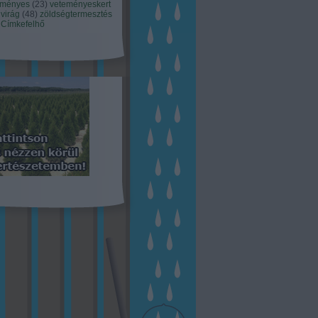
eményes
(
23
)
veteményeskert
virág
(
48
)
zöldségtermesztés
Címkefelhő