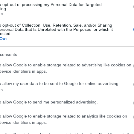
to opt-out of processing my Personal Data for Targeted
ing.
In
Lin
W
o opt-out of Collection, Use, Retention, Sale, and/or Sharing
K
ersonal Data that Is Unrelated with the Purposes for which it
H
lected.
Y
I
Out
consents
o allow Google to enable storage related to advertising like cookies on
Arc
evice identifiers in apps.
202
2022
o allow my user data to be sent to Google for online advertising
202
202
s.
2022
2022
2022
to allow Google to send me personalized advertising.
202
2021
202
o allow Google to enable storage related to analytics like cookies on
Tov
evice identifiers in apps.