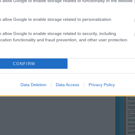
o allow Google to enable storage related to functionality of the website
Ker
o allow Google to enable storage related to personalization.
o allow Google to enable storage related to security, including
cation functionality and fraud prevention, and other user protection.
CONFIRM
Data Deletion
Data Access
Privacy Policy
Cím
Bud
fűs
coa
házt
(
17
(
12
tan
tan
(
16
kert