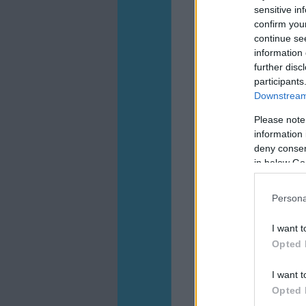
sensitive in
confirm you
continue se
information 
further disc
participants
Downstream 
Please note
information 
deny consent
in below Go
Persona
I want t
Opted 
I want t
Opted 