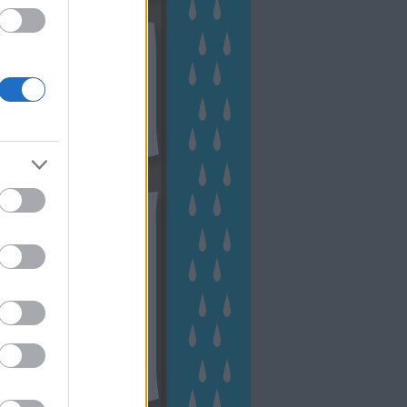
kek
ebshop - Megyeri Szabolcs
ertészete
írlevél feliratkozás
outube csatornám
ngyenes tanfolyamaim
hívum
2 november
(
1
)
 október
(
2
)
2 szeptember
(
1
)
2 augusztus
(
2
)
 július
(
3
)
 június
(
1
)
 április
(
3
)
1 december
(
2
)
 október
(
1
)
1 augusztus
(
1
)
ább
...