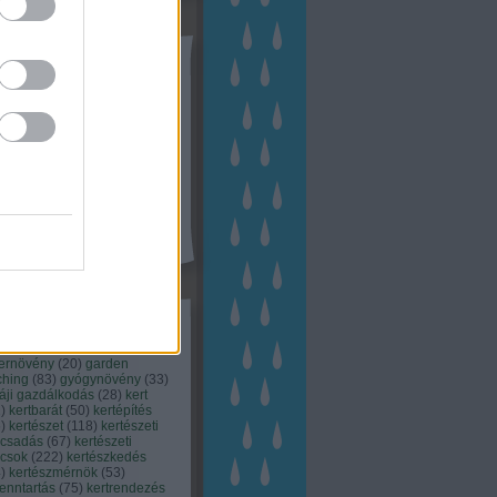
tész TV
kék
apest
(
45
)
dísznövény
(
116
)
zernövény
(
20
)
garden
ching
(
83
)
gyógynövény
(
33
)
áji gazdálkodás
(
28
)
kert
1
)
kertbarát
(
50
)
kertépítés
6
)
kertészet
(
118
)
kertészeti
ácsadás
(
67
)
kertészeti
ácsok
(
222
)
kertészkedés
4
)
kertészmérnök
(
53
)
fenntartás
(
75
)
kertrendezés