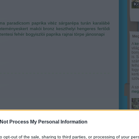
yma
paradicsom
paprika
vitéz
sárgarépa
turán
karalábé
eteményeskert
makói bronz
keszthelyi hengeres
fertődi
zentesi fehér
bogyiszlói paprika
rajnai törpe
jánosnapi
Meg
A
ke
vilá
bony
is. 
szám
felh
fogy
ker
szöv
A sz
megy
Not Process My Personal Information
to opt-out of the sale, sharing to third parties, or processing of your per