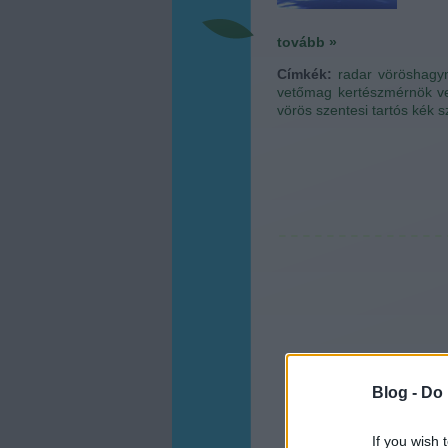
tovább »
Címkék:
radar
vöröshag
vetőmag
kertészmérnök
v
vörös
szentesi tartós kék
s
Blog -
Do 
If you wish 