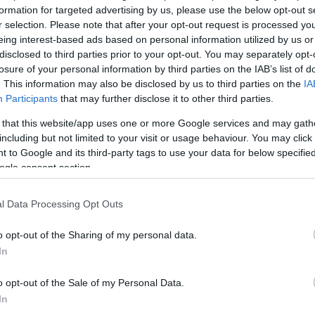
formation for targeted advertising by us, please use the below opt-out s
r selection. Please note that after your opt-out request is processed y
eing interest-based ads based on personal information utilized by us or
disclosed to third parties prior to your opt-out. You may separately opt-
losure of your personal information by third parties on the IAB’s list of
. This information may also be disclosed by us to third parties on the
IA
Participants
that may further disclose it to other third parties.
 that this website/app uses one or more Google services and may gath
including but not limited to your visit or usage behaviour. You may click 
Köves
 to Google and its third-party tags to use your data for below specifi
ogle consent section.
l Data Processing Opt Outs
Ker
o opt-out of the Sharing of my personal data.
In
o opt-out of the Sale of my Personal Data.
In