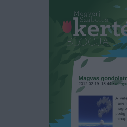
Magvas gondolat
2012.02.19. 18:44
•
Megye
A vet
hanem
magró
pedig
minap 