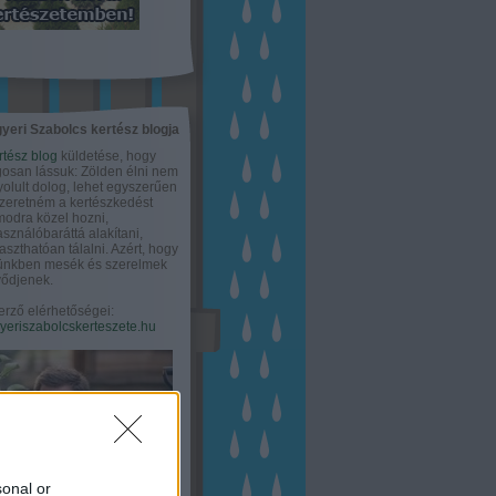
yeri Szabolcs kertész blogja
rtész blog
küldetése, hogy
gosan lássuk: Zölden élni nem
olult dolog, lehet egyszerűen
Szeretném a kertészkedést
odra közel hozni,
asználóbaráttá alakítani,
aszthatóan tálalni. Azért, hogy
tünkben mesék és szerelmek
ődjenek.
erző elérhetőségei:
eriszabolcskerteszete.hu
sonal or