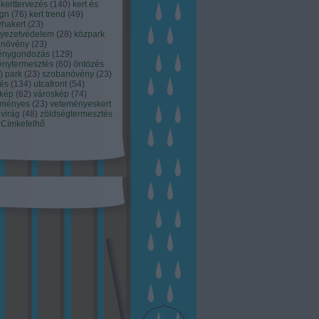
kerttervezés
(
140
)
kert és
ign
(
76
)
kert trend
(
49
)
hakert
(
23
)
nyezetvédelem
(
28
)
közpark
növény
(
23
)
énygondozás
(
129
)
énytermesztés
(
60
)
öntözés
)
park
(
23
)
szobanövény
(
23
)
tés
(
134
)
utcafront
(
54
)
akép
(
62
)
városkép
(
74
)
eményes
(
23
)
veteményeskert
virág
(
48
)
zöldségtermesztés
Címkefelhő