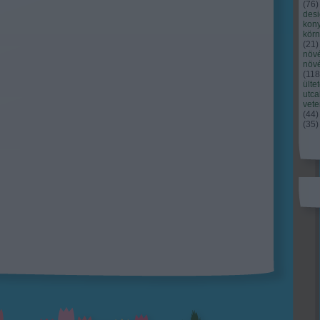
(
76
)
des
kony
kör
(
21
)
növ
növ
(
118
ülte
utc
vet
(
44
)
(
35
)