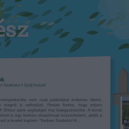
ok
ri Szabolcs
•
Szólj hozzá!
eményeskertbe nem csak palántákat érdemes ültetni,
 magról is vethetünk. Persze fontos, hogy milyen
l! Ehhez adok segítséget mai bejegyzésembe. A témát
 most is egy kedves olvasómnak köszönhetem, akitől a
ezt a levelet kaptam: "Kedves Szabolcs! A…