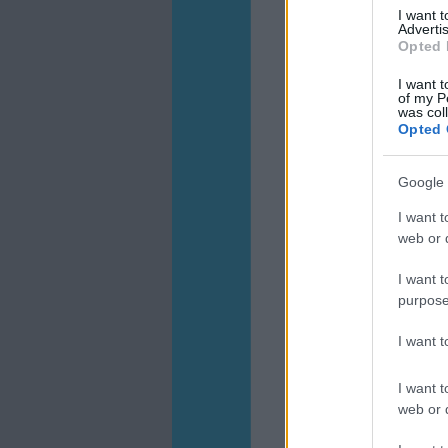
I want 
Advertis
Opted 
I want t
of my P
was col
Opted 
Google 
I want t
web or d
I want t
purpose
I want 
I want t
web or d