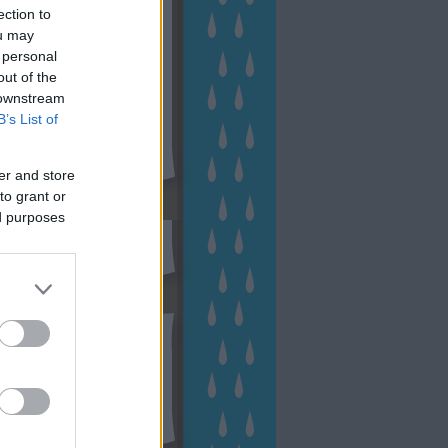
ection to
ou may
 personal
out of the
 downstream
B’s List of
er and store
to grant or
sen Facebookon
ed purposes
esés