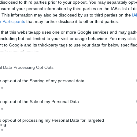
disclosed to third parties prior to your opt-out. You may separately opt-
losure of your personal information by third parties on the IAB’s list of
. This information may also be disclosed by us to third parties on the
IA
Participants
that may further disclose it to other third parties.
Köves
 that this website/app uses one or more Google services and may gath
including but not limited to your visit or usage behaviour. You may click 
 to Google and its third-party tags to use your data for below specifi
ogle consent section.
Ker
l Data Processing Opt Outs
o opt-out of the Sharing of my personal data.
In
o opt-out of the Sale of my Personal Data.
Lin
In
W
K
to opt-out of processing my Personal Data for Targeted
H
ing.
Y
In
I