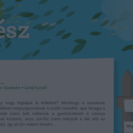
..
ri Szabolcs
•
Szólj hozzá!
agy hogy foglaljuk le kölköket? Merthogy a szenteste
dtével megszaporodnak a szülői teendők, apa faragja a
rzsét (nem kell hallaniuk a gyerkőcöknek a csúnya
at közben), anyu süt-főz (nem hiányzik a láb alól az
p), így jól jön valami kreatív…
Meg