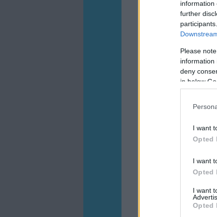
information 
further disc
participants
Downstream 
Please note
information 
deny consent
in below Go
Persona
I want t
Opted 
I want t
Opted 
I want 
Advertis
Opted 