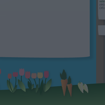
vet
(
44
)
(
35
)