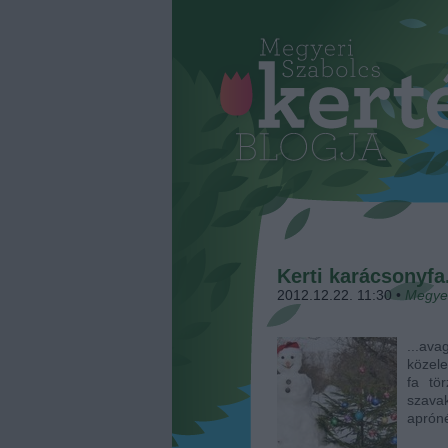
Kerti karácsonyfa.
2012.12.22. 11:30
•
Megye
...av
közele
fa tö
szavak
apróné