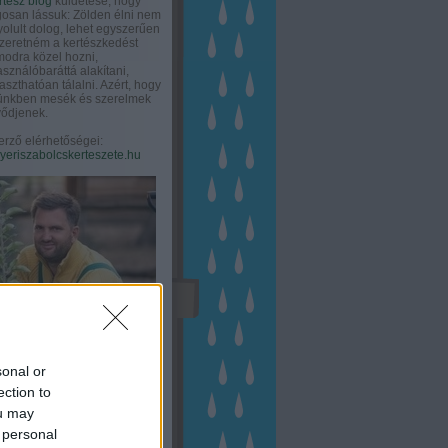
rtész blog
küldetése, hogy
gosan lássuk: Zölden élni nem
olult dolog, lehet egyszerűen
Szeretném a kertészkedést
odra közel hozni,
asználóbaráttá alakítani,
aszthatóan tálalni. Azért, hogy
tünkben mesék és szerelmek
ődjenek.
erző elérhetőségei:
eriszabolcskerteszete.hu
sonal or
ection to
ou may
 personal