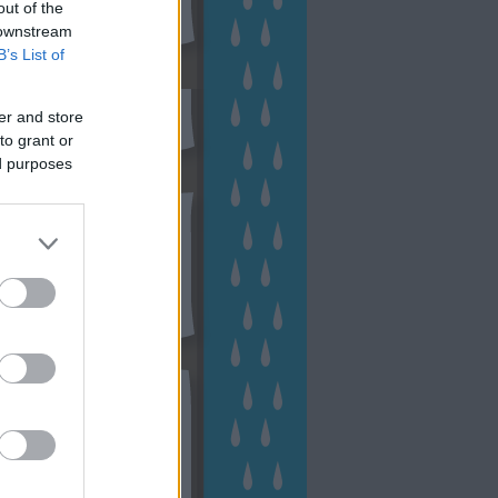
out of the
 downstream
B’s List of
sen Facebookon
er and store
to grant or
ed purposes
esés
kek
ebshop - Megyeri Szabolcs
ertészete
írlevél feliratkozás
outube csatornám
ngyenes tanfolyamaim