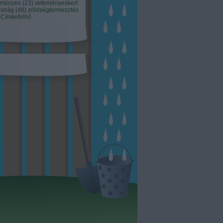
eményes
(
23
)
veteményeskert
virág
(
48
)
zöldségtermesztés
Címkefelhő