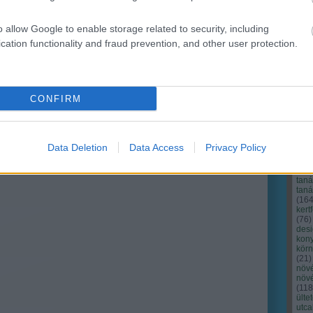
o allow Google to enable storage related to security, including
cation functionality and fraud prevention, and other user protection.
CONFIRM
Cím
Bud
fűs
coa
Data Deletion
Data Access
Privacy Policy
házt
(
17
(
12
tan
tan
(
16
kert
(
76
)
des
kony
kör
(
21
)
növ
növ
(
118
ülte
utc