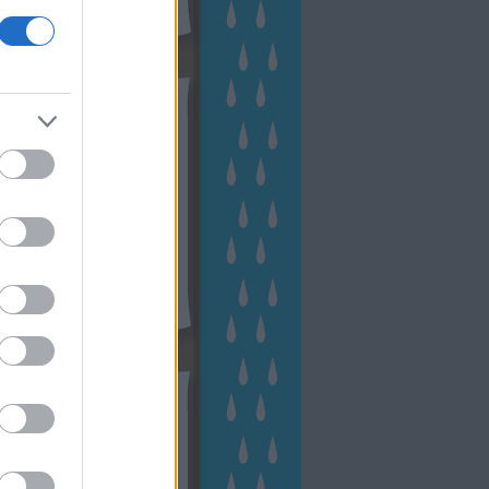
hívum
2 november
(
1
)
 október
(
2
)
2 szeptember
(
1
)
2 augusztus
(
2
)
 július
(
3
)
 június
(
1
)
 április
(
3
)
1 december
(
2
)
 október
(
1
)
1 augusztus
(
1
)
ább
...
tész TV