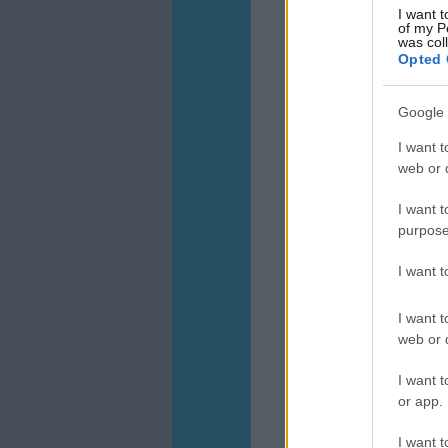
I want t
of my P
was col
Opted 
Google 
I want t
web or d
I want t
purpose
I want 
I want t
web or d
I want t
or app.
I want t