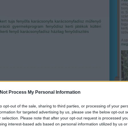
A
ke
vilá
bony
is. 
szám
felh
kert
tuja
fenyőfa
karácsonyfa
karácsonyfadísz
műfenyő
fogy
oráció
gyermekprogram
fenyődísz
kerti játékok
kültéri
ker
kerti fenyő
karácsonyfadísz házilag
fenyődíszítés
szöv
A sz
megy
Not Process My Personal Information
to opt-out of the sale, sharing to third parties, or processing of your per
formation for targeted advertising by us, please use the below opt-out s
r selection. Please note that after your opt-out request is processed y
eing interest-based ads based on personal information utilized by us or