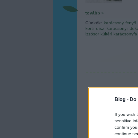
tovább »
Címkék:
karácsony
fenyő
kerti dísz
karácsonyi dek
izzósor
kültéri karácsonyfa
Blog -
Do 
If you wish 
sensitive in
confirm you
continue se