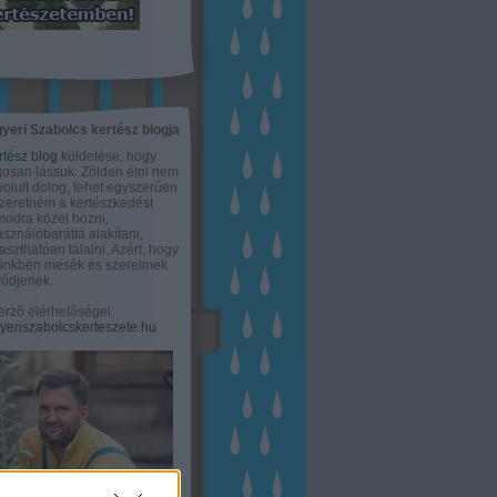
yeri Szabolcs kertész blogja
rtész blog
küldetése, hogy
gosan lássuk: Zölden élni nem
olult dolog, lehet egyszerűen
Szeretném a kertészkedést
odra közel hozni,
asználóbaráttá alakítani,
aszthatóan tálalni. Azért, hogy
tünkben mesék és szerelmek
ődjenek.
erző elérhetőségei:
eriszabolcskerteszete.hu