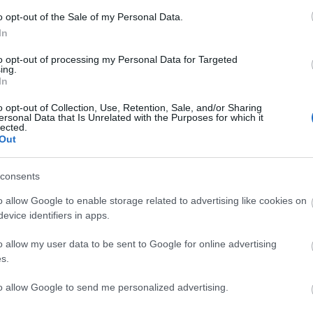
o opt-out of the Sale of my Personal Data.
Lin
In
W
K
to opt-out of processing my Personal Data for Targeted
H
ing.
Y
In
I
o opt-out of Collection, Use, Retention, Sale, and/or Sharing
ersonal Data that Is Unrelated with the Purposes for which it
lected.
Out
Arc
consents
202
2022
202
o allow Google to enable storage related to advertising like cookies on
202
evice identifiers in apps.
2022
2022
2022
o allow my user data to be sent to Google for online advertising
202
2021
s.
202
Tov
to allow Google to send me personalized advertising.