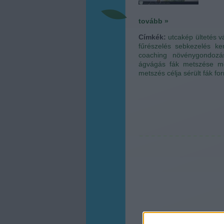
tovább »
Címkék:
utcakép
ültetés
v
fűrészelés
sebkezelés
ke
coaching
növénygondozá
ágvágás
fák metszése
m
metszés célja
sérült fák
fo