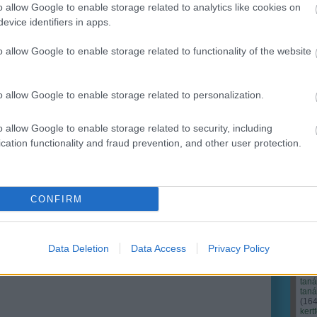
o allow Google to enable storage related to analytics like cookies on
evice identifiers in apps.
Ker
o allow Google to enable storage related to functionality of the website
o allow Google to enable storage related to personalization.
o allow Google to enable storage related to security, including
cation functionality and fraud prevention, and other user protection.
CONFIRM
Cím
Bud
fűs
coa
Data Deletion
Data Access
Privacy Policy
házt
(
17
(
12
tan
tan
(
16
kert