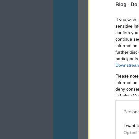
Blog -
Do 
If you wish 
sensitive in
confirm you
continue se
information 
further disc
participants
Downstream 
Please note
information 
deny consent
in below Go
Persona
I want t
Opted 