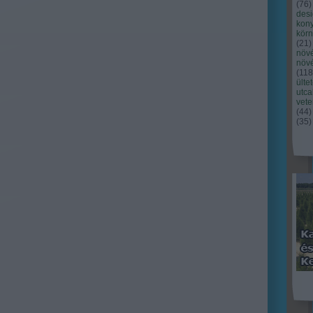
(
76
)
des
kony
kör
(
21
)
növ
növ
(
118
ülte
utc
vet
(
44
)
(
35
)