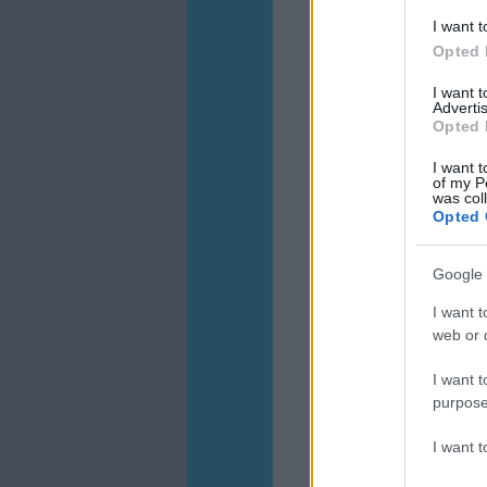
I want t
Opted 
I want 
Advertis
Opted 
I want t
of my P
was col
Opted 
Google 
I want t
web or d
I want t
purpose
I want 