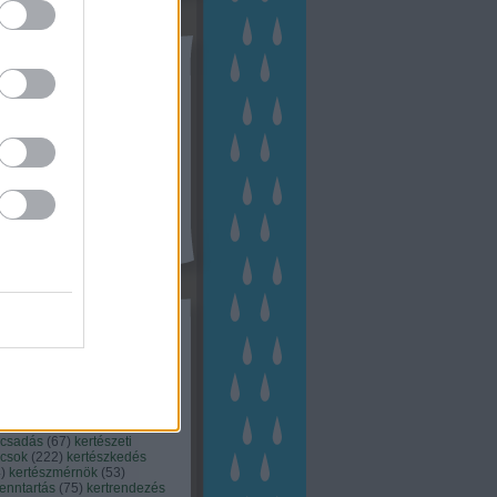
tész TV
kék
apest
(
45
)
dísznövény
(
116
)
zernövény
(
20
)
garden
ching
(
83
)
gyógynövény
(
33
)
áji gazdálkodás
(
28
)
kert
1
)
kertbarát
(
50
)
kertépítés
6
)
kertészet
(
118
)
kertészeti
ácsadás
(
67
)
kertészeti
ácsok
(
222
)
kertészkedés
4
)
kertészmérnök
(
53
)
fenntartás
(
75
)
kertrendezés