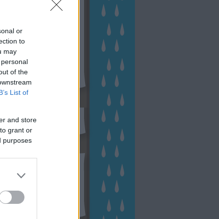
sonal or
ection to
ou may
 personal
out of the
 downstream
B’s List of
sen Facebookon
er and store
to grant or
ed purposes
esés