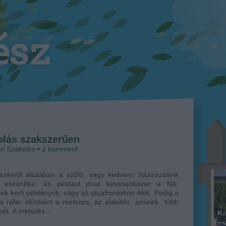
olás szakszerűen
ri Szabolcs
•
1
komment
szésről általában a szőlő, vagy kedvenc házirózsáink
k eszünkbe, és például jóval kevesebbszer a fák,
ek kerti példányok, vagy az utcafrontokon élők. Pedig a
is ráfér időnként a metszés, az alakítás, aminek több
ehet. A metszés…