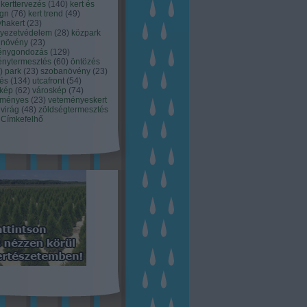
kerttervezés
(
140
)
kert és
ign
(
76
)
kert trend
(
49
)
hakert
(
23
)
nyezetvédelem
(
28
)
közpark
növény
(
23
)
énygondozás
(
129
)
énytermesztés
(
60
)
öntözés
)
park
(
23
)
szobanövény
(
23
)
tés
(
134
)
utcafront
(
54
)
akép
(
62
)
városkép
(
74
)
eményes
(
23
)
veteményeskert
virág
(
48
)
zöldségtermesztés
Címkefelhő