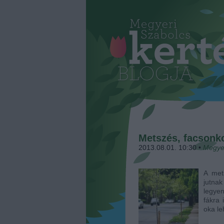
Metszés, facsonk
2013.08.01. 10:30
•
Megye
A met
jutna
legyen
fákra 
oka l