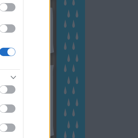
kek
ebshop - Megyeri Szabolcs
ertészete
írlevél feliratkozás
outube csatornám
ngyenes tanfolyamaim
hívum
2 november
(
1
)
 október
(
2
)
2 szeptember
(
1
)
2 augusztus
(
2
)
 július
(
3
)
 június
(
1
)
 április
(
3
)
1 december
(
2
)
 október
(
1
)
1 augusztus
(
1
)
ább
...