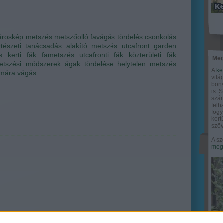
ároskép
metszés
metszőolló
favágás
tördelés
csonkolás
rtészeti tanácsadás
alakító metszés
utcafront
garden
s
kerti fák
fametszés
utcafronti fák
közterületi fák
Meg
etszési módszerek
ágak tördelése
helytelen metszés
A
ke
rmára vágás
vilá
bony
is. 
szám
felh
fogy
ker
szöv
A sz
megy