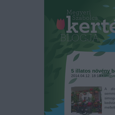
5 illatos növény 
2014.04.12. 18:13
•
Megye
A dís
semm
simoga
kedvün
mellet