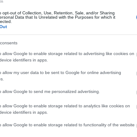
In
o opt-out of Collection, Use, Retention, Sale, and/or Sharing
Ker
ersonal Data that Is Unrelated with the Purposes for which it
lected.
Out
ika?
consents
ri Szabolcs
•
4
komment
o allow Google to enable storage related to advertising like cookies on
evice identifiers in apps.
ős paprikának nálunk, és még rengeteg országban, sok
t tradicionális konyhájában fontos szerepe van,
günk kifejezetten szereti az erőset, legyen szó egy jó
o allow my user data to be sent to Google for online advertising
esről, halászléről, vagy éppen pörköltről, de én ismerek
s.
is, aki még a rántott húshoz…
Cím
to allow Google to send me personalized advertising.
Bud
fűs
coa
o allow Google to enable storage related to analytics like cookies on
házt
evice identifiers in apps.
(
17
i
erős paprika
csípős paprika
magyar paprika
kapszaicin
(
12
prika
veteményeskert
paprika erőssége
Scoville skála
tan
o allow Google to enable storage related to functionality of the website
orset Naga
Habanero paprika
Jalapeno paprika
magyar
tan
prika
(
16
kert