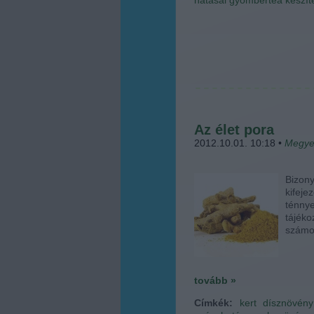
Az élet pora
2012.10.01. 10:18
•
Megye
Bizony
kifeje
ténnye
tájék
számok
tovább »
Címkék:
kert
dísznövény