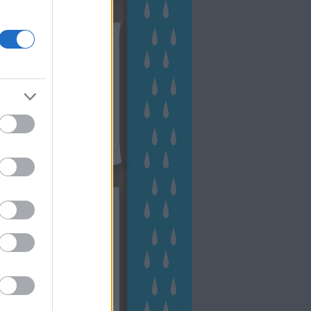
tész TV
kék
apest
(
45
)
dísznövény
(
116
)
zernövény
(
20
)
garden
ching
(
83
)
gyógynövény
(
33
)
áji gazdálkodás
(
28
)
kert
1
)
kertbarát
(
50
)
kertépítés
6
)
kertészet
(
118
)
kertészeti
ácsadás
(
67
)
kertészeti
ácsok
(
222
)
kertészkedés
4
)
kertészmérnök
(
53
)
fenntartás
(
75
)
kertrendezés