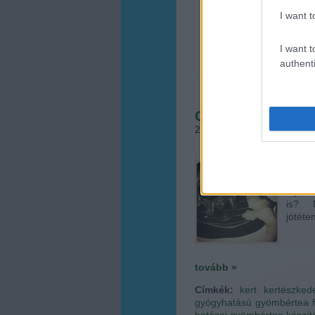
I want t
I want t
authenti
Gyömbértea a gya
2013.01.09. 09:22
•
Megye
A pudi
gyömb
Gyömbé
is? 
jótéte
tovább »
Címkék:
kert
kertészked
gyógyhatású
gyömbértea
hatásai
gyömbértea készít