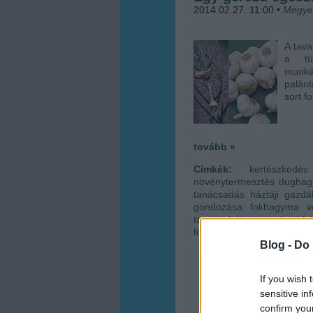
2014.02.27. 11:00
•
Megye
A tava
a tü
munká
palánt
sort f
tovább »
Címkék:
kertészkedés
növénytermesztés
dugha
tanácsadás
háztáji gazdá
gondozása
fokhagyma v
tavaszi fokhagyma
kerti 
fokhagyma kártevői
ülteté
Blog -
Do 
If you wish 
sensitive in
confirm you