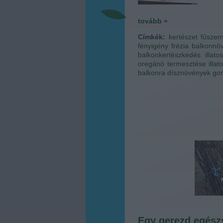
tovább »
Címkék:
kertészet
fűszer
fényigény
frézia
balkonnö
balkonkertészkedés
illat
oregánó termesztése
illa
balkonra
dísznövények go
Egy gerezd egész