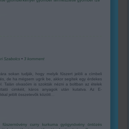
ri Szabolcs
•
3
komment
ára sokan tudják, hogy melyik fűszert jelöli a címbeli
zés, de ha mégsem ugrik be, akkor segítek egy érdekes
l. Talán olvasóim is szokták nézni a boltban az ételek
oztató cimkéit, káros anyagok után kutatva. Az E-
kal jelölt összetevők között…
fűszernövény
curry
kurkuma
gyógynövény
öntözés