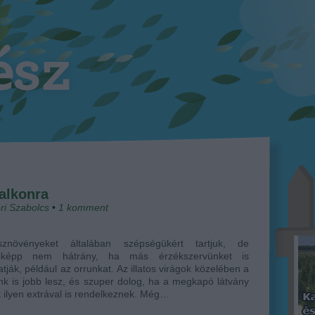
balkonra
ri Szabolcs
•
1
komment
znövényeket általában szépségükért tartjuk, de
iképp nem hátrány, ha más érzékszervünket is
tják, például az orrunkat. Az illatos virágok közelében a
k is jobb lesz, és szuper dolog, ha a megkapó látvány
t ilyen extrával is rendelkeznek. Még…