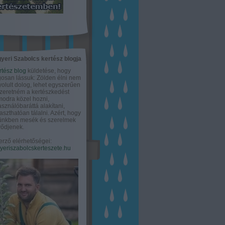
yeri Szabolcs kertész blogja
rtész blog
küldetése, hogy
gosan lássuk: Zölden élni nem
olult dolog, lehet egyszerűen
Szeretném a kertészkedést
odra közel hozni,
asználóbaráttá alakítani,
aszthatóan tálalni. Azért, hogy
tünkben mesék és szerelmek
ődjenek.
erző elérhetőségei:
eriszabolcskerteszete.hu