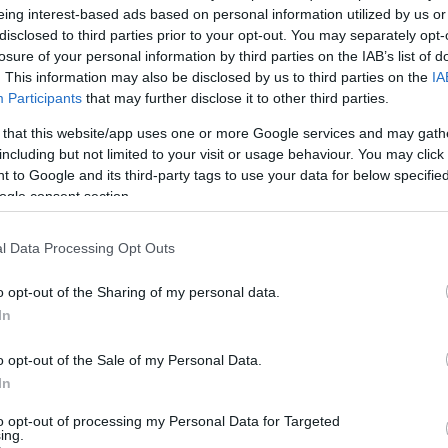
eing interest-based ads based on personal information utilized by us or
disclosed to third parties prior to your opt-out. You may separately opt-
Lin
losure of your personal information by third parties on the IAB’s list of
hagyma
W
. This information may also be disclosed by us to third parties on the
IA
K
ri Szabolcs
•
1
komment
Participants
that may further disclose it to other third parties.
H
Y
I
 that this website/app uses one or more Google services and may gath
r ellen valóban termeszthetünk fokhagymát, hiszen a
including but not limited to your visit or usage behaviour. You may click 
r úgy tartja, hogy a nem evilági vérszívókat a kereszt és
 to Google and its third-party tags to use your data for below specifi
teltvíz mellett az Allium sativum riasztja el leginkább.
 ez csak egy ok a sok közül, ráadásul nem is áll túl
ogle consent section.
d lábakon, azonban a…
Arc
l Data Processing Opt Outs
202
2022
202
o opt-out of the Sharing of my personal data.
202
2022
In
tészkedés
fokhagyma
fűszernövény
növénytermesztés
2022
 tanácsadás
kertészeti tanácsok
veteményeskert
2022
m sativum
fokhagyma termesztése
fokhagyma ültetése
202
o opt-out of the Sale of my Personal Data.
2021
szi fokhagyma
őszi fokhagyma ültetése
fokhagyma
202
In
Tov
to opt-out of processing my Personal Data for Targeted
ing.