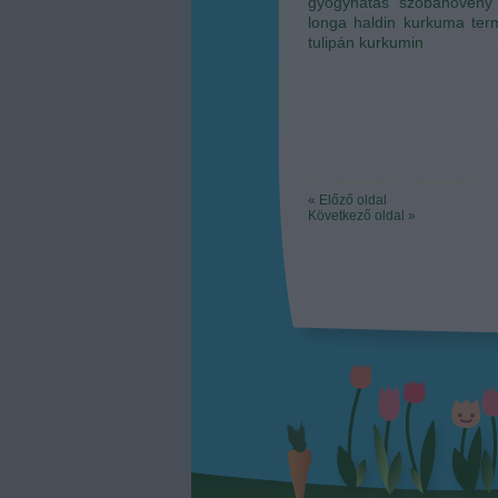
gyógyhatás
szobanövény
longa
haldin
kurkuma ter
tulipán
kurkumin
« Előző oldal
Következő oldal »