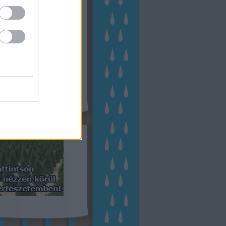
kerttervezés
(
140
)
kert és
ign
(
76
)
kert trend
(
49
)
hakert
(
23
)
nyezetvédelem
(
28
)
közpark
növény
(
23
)
énygondozás
(
129
)
énytermesztés
(
60
)
öntözés
)
park
(
23
)
szobanövény
(
23
)
tés
(
134
)
utcafront
(
54
)
akép
(
62
)
városkép
(
74
)
eményes
(
23
)
veteményeskert
virág
(
48
)
zöldségtermesztés
Címkefelhő