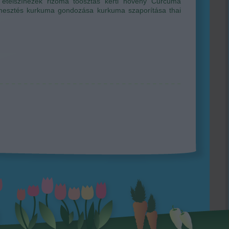
ételszínezék
rizóma
tőosztás
kerti növény
Curcuma
mesztés
kurkuma gondozása
kurkuma szaporítása
thai