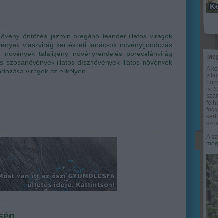
növény
öntözés
jázmin
oregánó
leander
illatos virágok
vények
viaszvirág
kertészeti tanácsok
növénygondozás
os növények
talajigény
növényrendelés
porecelánvirág
Meg
tos szobanövények
illatos dísznövények
illatos növények
A
ke
ndozása
virágok az erkélyen
vilá
bony
is. 
szám
felh
fogy
ker
szöv
A sz
megy
ség