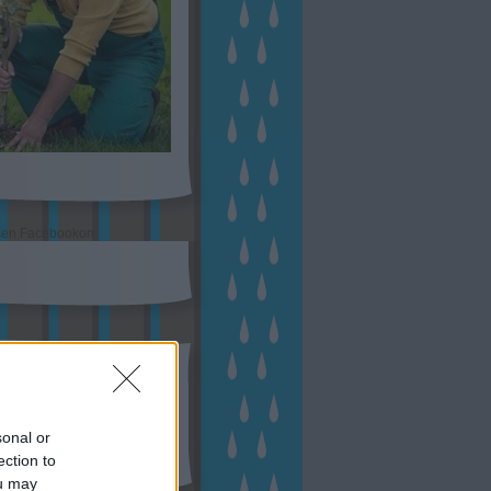
sen Facebookon
esés
sonal or
ection to
ou may