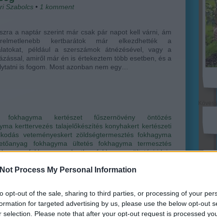
ri Szabolcs
•
1
komment
szra a naptár szerint már csak pár napot kell várni, ám
relmetlenebb kertbarátok már elkezdhették a
latokat, például a szerszámok átnézésével, vagy a
ázással, amiről már én is értekeztem több esetben, és a
olytatni is fogom. Most azonban nem egy…
Köves
fokhagyma
kertészet
fűszernövény
öntözés
gyma
kerttervezés
talajelőkészítés
konyhakert
kertészeti
lkodás
veteményeskert
zöldségtermesztés
fokhagyma
etőanyag
fokhagyma ültetés
fokhagyma termesztés
fokhagyma
fokhagyma a kertben
fokhagyma ültetési ideje
Ker
si útmutató
fokhagyma gerezd
Not Process My Personal Information
to opt-out of the sale, sharing to third parties, or processing of your per
formation for targeted advertising by us, please use the below opt-out s
r selection. Please note that after your opt-out request is processed y