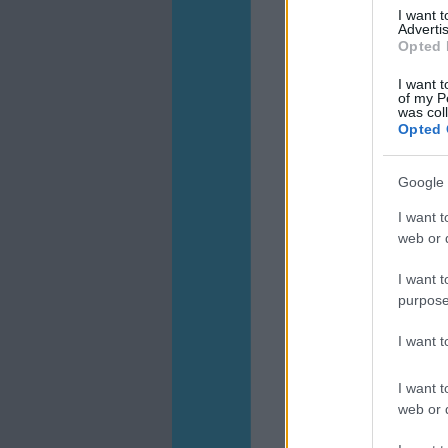
I want 
Advertis
Opted 
I want t
of my P
was col
Opted 
Google 
I want t
web or d
I want t
purpose
I want 
I want t
web or d