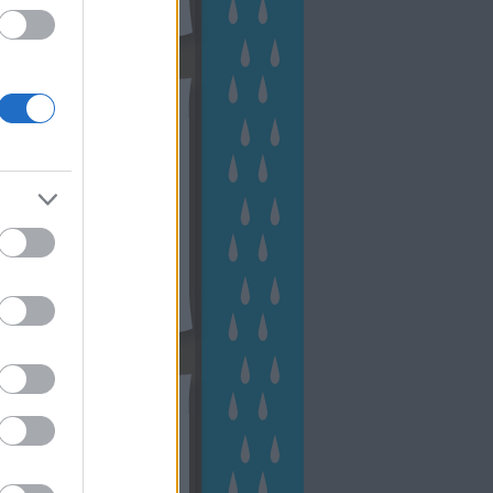
hívum
2 november
(
1
)
 október
(
2
)
2 szeptember
(
1
)
2 augusztus
(
2
)
 július
(
3
)
 június
(
1
)
 április
(
3
)
1 december
(
2
)
 október
(
1
)
1 augusztus
(
1
)
ább
...
tész TV