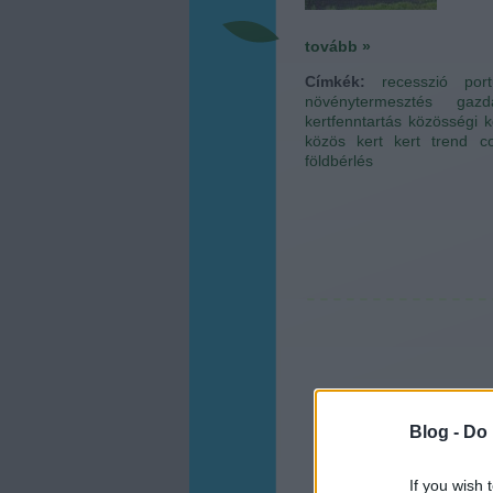
tovább »
Címkék:
recesszió
port
növénytermesztés
gazd
kertfenntartás
közösségi k
közös kert
kert trend
c
földbérlés
Blog -
Do 
If you wish 