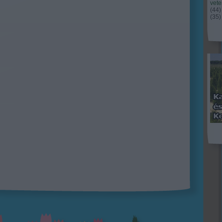
vet
(
44
)
(
35
)