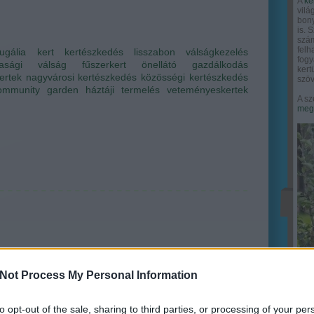
A
ke
vilá
bony
is. 
szám
felh
ugália
kert
kertészkedés
lisszabon
válságkezelés
fogy
asági válság
fűszerkert
önellátó gazdálkodás
ker
ertek
nagyvárosi kertészkedés
közösségi kertészkedés
szöv
ommunity garden
háztáji termelés
veteményeskertek
A sz
megy
Not Process My Personal Information
to opt-out of the sale, sharing to third parties, or processing of your per