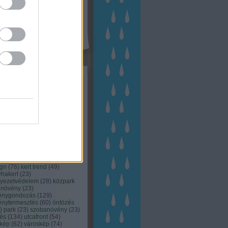
kék
apest
(
45
)
dísznövény
(
116
)
zernövény
(
20
)
garden
ching
(
83
)
gyógynövény
(
33
)
áji gazdálkodás
(
28
)
kert
1
)
kertbarát
(
50
)
kertépítés
6
)
kertészet
(
118
)
kertészeti
ácsadás
(
67
)
kertészeti
ácsok
(
222
)
kertészkedés
4
)
kertészmérnök
(
53
)
fenntartás
(
75
)
kertrendezés
kerttervezés
(
140
)
kert és
ign
(
76
)
kert trend
(
49
)
hakert
(
23
)
nyezetvédelem
(
28
)
közpark
növény
(
23
)
énygondozás
(
129
)
énytermesztés
(
60
)
öntözés
)
park
(
23
)
szobanövény
(
23
)
tés
(
134
)
utcafront
(
54
)
akép
(
62
)
városkép
(
74
)