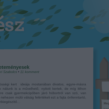
veteményesek
ri Szabolcs
•
11
komment
össégi kert ideája mostanában divatos, egyre-másra
k nálunk is a művelhető, nyitott kertek, de míg itthon
őre csak gyermekcipőben járó hóbortról van szó, van
 nehezen múló válság felértékeli ezt a fajta önfenntartó,
etkiegészítő…
Meg