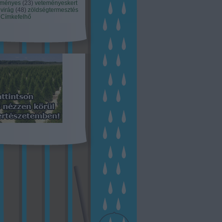
eményes
(
23
)
veteményeskert
virág
(
48
)
zöldségtermesztés
Címkefelhő