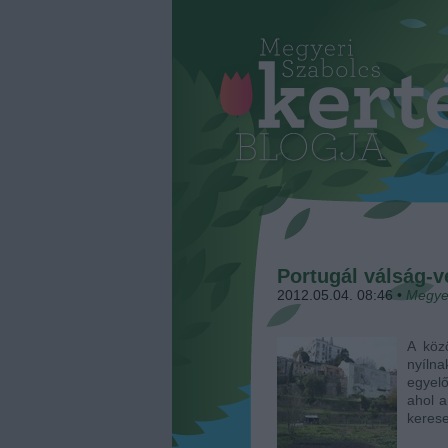
Portugál válság-
2012.05.04. 08:46
•
Megye
A köz
nyílna
egyel
ahol a
keres