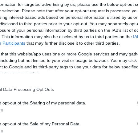
formation for targeted advertising by us, please use the below opt-out s
r selection. Please note that after your opt-out request is processed y
eing interest-based ads based on personal information utilized by us or
Köves
disclosed to third parties prior to your opt-out. You may separately opt-
losure of your personal information by third parties on the IAB’s list of
. This information may also be disclosed by us to third parties on the
IA
Participants
that may further disclose it to other third parties.
 that this website/app uses one or more Google services and may gath
Ker
including but not limited to your visit or usage behaviour. You may click 
 to Google and its third-party tags to use your data for below specifi
ogle consent section.
l Data Processing Opt Outs
o opt-out of the Sharing of my personal data.
Lin
In
W
K
o opt-out of the Sale of my Personal Data.
H
Y
In
I