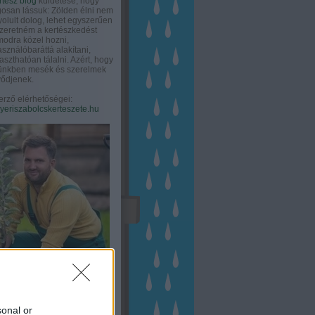
rtész blog
küldetése, hogy
gosan lássuk: Zölden élni nem
olult dolog, lehet egyszerűen
Szeretném a kertészkedést
odra közel hozni,
asználóbaráttá alakítani,
aszthatóan tálalni. Azért, hogy
tünkben mesék és szerelmek
ődjenek.
erző elérhetőségei:
eriszabolcskerteszete.hu
sonal or