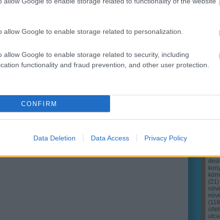
o allow Google to enable storage related to functionality of the website
o allow Google to enable storage related to personalization.
o allow Google to enable storage related to security, including
cation functionality and fraud prevention, and other user protection.
Cím
Bud
fűs
coa
CONFIRM
házt
(
17
(
12
tan
tan
Data Deletion
Data Access
Privacy Policy
(
16
kert
(
76
)
des
kony
kör
(
21
)
növ
növ
(
118
ülte
utc