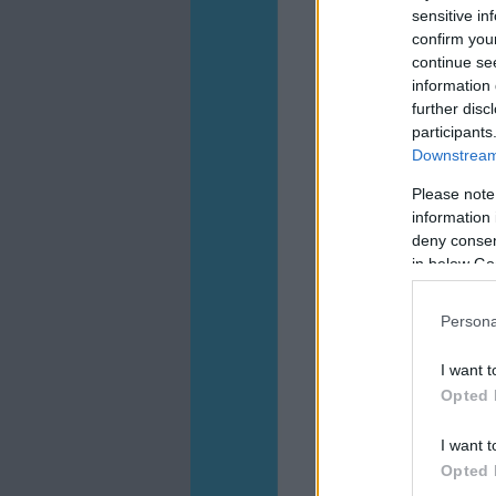
sensitive in
confirm you
continue se
information 
further disc
participants
Downstream 
Please note
information 
deny consent
in below Go
Persona
I want t
Opted 
I want t
Opted 