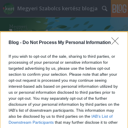
Megyeri Szabolcs kertész blogja
Blog -
Do Not Process My Personal Information
If you wish to opt-out of the sale, sharing to third parties, or
Címkék
»
fák_kártevői
processing of your personal or sensitive information for
targeted advertising by us, please use the below opt-out
section to confirm your selection. Please note that after your
Fás aktualitások
opt-out request is processed you may continue seeing
interest-based ads based on personal information utilized by
Megyeri Szabolcs
•
2014. február 16.
0
us or personal information disclosed to third parties prior to
your opt-out. You may separately opt-out of the further
Két aktuális, fákkal kapcsolatos hír, érdekesség
disclosure of your personal information by third parties on the
torlódott össze a napokban, melyek érdemesek arra,
IAB’s list of downstream participants. This information may
hogy megosszam azokat olvasóimmal, tehát ahogy
also be disclosed by us to third parties on the
IAB’s List of
az egyszeri tévébemondó fogalmazna, ne menjenek
Downstream Participants
that may further disclose it to other
sehová, hanem olvassák el az újdonságokat! A