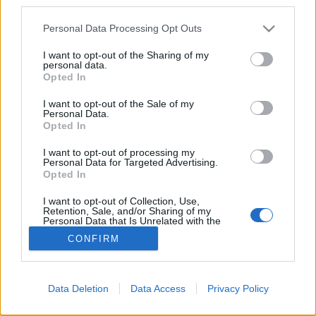
third parties.
gödöllői vackor. Az év fája lehet,…
Please note that this website/app uses one or more Google
Personal Data Processing Opt Outs
services and may gather and store information including but
Tavaszi fürdő városi fáknak
not limited to your visit or usage behaviour. You may click to
I want to opt-out of the Sharing of my
personal data.
grant or deny consent to Google and its third-party tags to
Megyeri Szabolcs
•
2013. február 26.
0
Opted In
use your data for below specified purposes in below Google
consent section.
I want to opt-out of the Sale of my
A Főkert Zrt tájékoztatása szerint a napokban kezdik
Personal Data.
Opted In
lemosni a budapesti közterületi fákat, ami a
gyakorlatban azt jelenti, hogy az elkövetkezendő két
I want to opt-out of processing my
hétben a parkokban nappal, az utak menti fasorok
Personal Data for Targeted Advertising.
esetében pedig éjjel lesznek láthatóak a Főkert
Opted In
munkatársai, amint permeteznek.…
I want to opt-out of Collection, Use,
Retention, Sale, and/or Sharing of my
Personal Data that Is Unrelated with the
Purposes for which it was collected.
CONFIRM
Opted Out
Google consents
Data Deletion
Data Access
Privacy Policy
I want to allow Google to enable storage
SÜTI BEÁLLÍTÁSOK MÓDOSÍTÁSA
related to advertising like cookies on web or