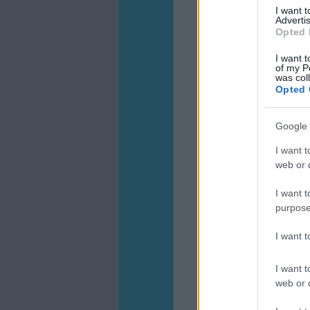
I want 
Advertis
Opted 
I want t
of my P
was col
Opted 
Google 
I want t
web or d
I want t
purpose
I want 
I want t
web or d