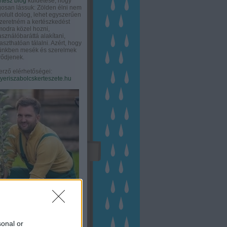
rtész blog
küldetése, hogy
gosan lássuk: Zölden élni nem
olult dolog, lehet egyszerűen
Szeretném a kertészkedést
odra közel hozni,
asználóbaráttá alakítani,
aszthatóan tálalni. Azért, hogy
tünkben mesék és szerelmek
ődjenek.
erző elérhetőségei:
eriszabolcskerteszete.hu
sonal or