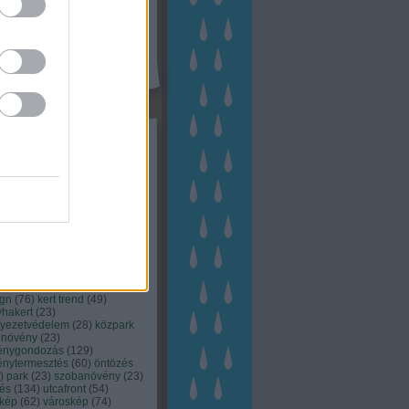
kék
apest
(
45
)
dísznövény
(
116
)
zernövény
(
20
)
garden
ching
(
83
)
gyógynövény
(
33
)
áji gazdálkodás
(
28
)
kert
1
)
kertbarát
(
50
)
kertépítés
6
)
kertészet
(
118
)
kertészeti
ácsadás
(
67
)
kertészeti
ácsok
(
222
)
kertészkedés
4
)
kertészmérnök
(
53
)
fenntartás
(
75
)
kertrendezés
kerttervezés
(
140
)
kert és
ign
(
76
)
kert trend
(
49
)
hakert
(
23
)
nyezetvédelem
(
28
)
közpark
növény
(
23
)
énygondozás
(
129
)
énytermesztés
(
60
)
öntözés
)
park
(
23
)
szobanövény
(
23
)
tés
(
134
)
utcafront
(
54
)
akép
(
62
)
városkép
(
74
)