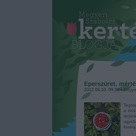
Eperszüret, mérté
2012.05.10. 09:30
•
Megye
Tegnap
a kivá
térjü
ugyebá
kívánj