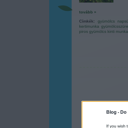
tovább »
Címkék:
gyümölcs
napsü
kertimunka
gyümölcsszüre
piros gyümölcs
kinti munka
Blog -
Do 
If you wish 