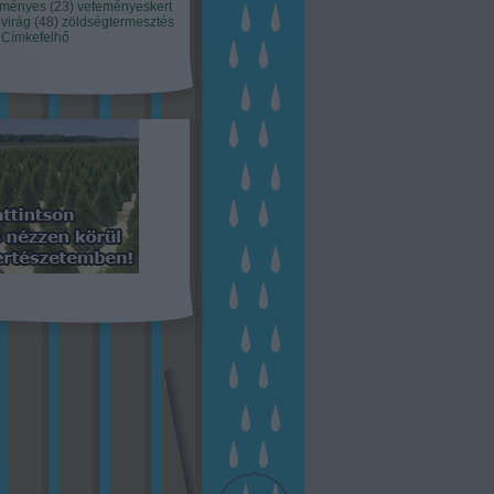
eményes
(
23
)
veteményeskert
virág
(
48
)
zöldségtermesztés
Címkefelhő