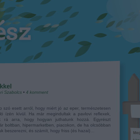
kkel
ri Szabolcs
•
4
komment
 szó esett arról, hogy miért jó az eper, természetesen
ló ízén kívül. Ha már megindultak a pavlovi reflexek,
nk rá arra, hogy hogyan juthatunk hozzá. Egyrészt
r boltban, hipermarketben, piacokon, de ha olcsóbban
uk beszerezni, és számít, hogy friss (és hazai)…
Meg