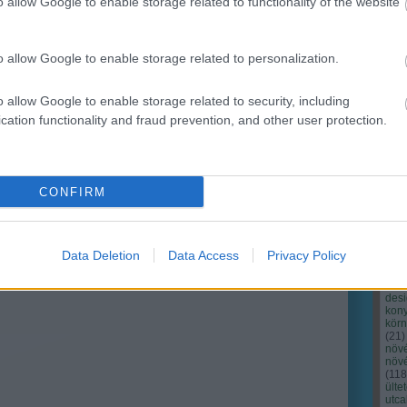
o allow Google to enable storage related to functionality of the website
o allow Google to enable storage related to personalization.
o allow Google to enable storage related to security, including
cation functionality and fraud prevention, and other user protection.
Cím
Bud
fűs
coa
CONFIRM
házt
(
17
(
12
tan
tan
Data Deletion
Data Access
Privacy Policy
(
16
kert
(
76
)
des
kony
kör
(
21
)
növ
növ
(
118
ülte
utc