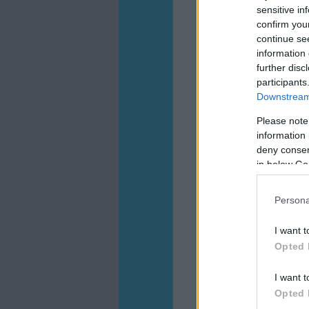
sensitive in
confirm you
continue se
information 
further disc
participants
Downstream 
Please note
information 
deny consent
in below Go
Persona
I want t
Opted 
I want t
Opted 