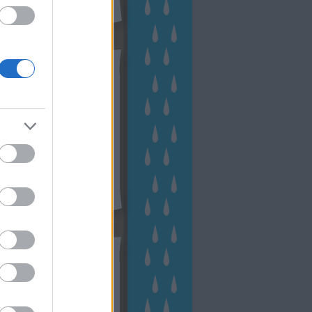
hívum
2 november
(
1
)
 október
(
2
)
2 szeptember
(
1
)
2 augusztus
(
2
)
 július
(
3
)
 június
(
1
)
 április
(
3
)
1 december
(
2
)
 október
(
1
)
1 augusztus
(
1
)
ább
...
tész TV