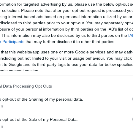
formation for targeted advertising by us, please use the below opt-out s
r selection. Please note that after your opt-out request is processed y
eing interest-based ads based on personal information utilized by us or
Köves
disclosed to third parties prior to your opt-out. You may separately opt-
losure of your personal information by third parties on the IAB’s list of
. This information may also be disclosed by us to third parties on the
IA
Participants
that may further disclose it to other third parties.
 that this website/app uses one or more Google services and may gath
Ker
including but not limited to your visit or usage behaviour. You may click 
 to Google and its third-party tags to use your data for below specifi
ogle consent section.
l Data Processing Opt Outs
o opt-out of the Sharing of my personal data.
Lin
In
W
K
o opt-out of the Sale of my Personal Data.
H
Y
In
I