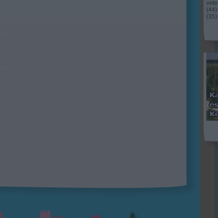
vet
(
44
)
(
35
)