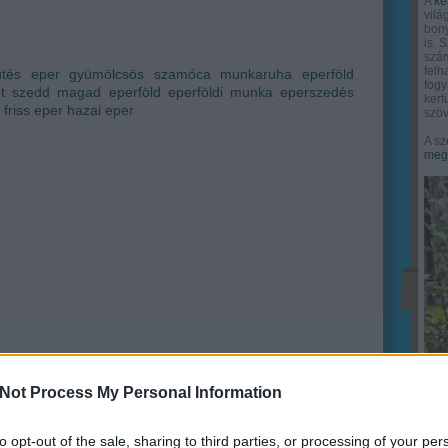
A
ke
vilá
bony
is. 
szám
felh
tés
eper
gyümölcsös
szamóca
munkaruha
eperföld
fogy
t
szedd magad eperföld
eperföldi munka
eperszedés
ker
friss eper
hazai eper
szöv
A sz
megy
Not Process My Personal Information
to opt-out of the sale, sharing to third parties, or processing of your per