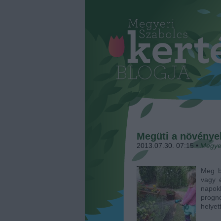
Megüti a növények
2013.07.30. 07:15
•
Megye
Meg bi
vagy 
napokb
progno
helyet