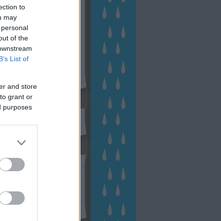
ection to
ou may
 personal
out of the
 downstream
B’s List of
er and store
to grant or
sen Facebookon
ed purposes
esés