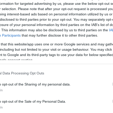
lga van, vagy nagy a kertje és sok a metszenivaló az
formation for targeted advertising by us, please use the below opt-out s
ár most is elkezdheti. A kertünkben…
r selection. Please note that after your opt-out request is processed y
eing interest-based ads based on personal information utilized by us or
disclosed to third parties prior to your opt-out. You may separately opt-
losure of your personal information by third parties on the IAB’s list of
. This information may also be disclosed by us to third parties on the
IA
fagy
fák
metszés
évelők
talaj
cserjék
tél vége
tavaszi
Participants
that may further disclose it to other third parties.
álatok
fás szárú cserjék
egynyáriak
 that this website/app uses one or more Google services and may gath
including but not limited to your visit or usage behaviour. You may click 
Köves
 to Google and its third-party tags to use your data for below specifi
ogle consent section.
l Data Processing Opt Outs
Ker
o opt-out of the Sharing of my personal data.
In
o opt-out of the Sale of my Personal Data.
In