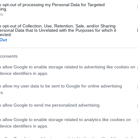
to opt-out of processing my Personal Data for Targeted
ing.
In
Lin
W
o opt-out of Collection, Use, Retention, Sale, and/or Sharing
K
ersonal Data that Is Unrelated with the Purposes for which it
H
lected.
Y
I
Out
consents
o allow Google to enable storage related to advertising like cookies on
Arc
evice identifiers in apps.
202
2022
o allow my user data to be sent to Google for online advertising
202
202
s.
2022
2022
2022
to allow Google to send me personalized advertising.
202
2021
202
o allow Google to enable storage related to analytics like cookies on
Tov
evice identifiers in apps.