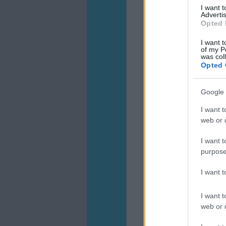
I want 
Advertis
Opted 
I want t
of my P
was col
Opted 
Google 
I want t
web or d
I want t
purpose
I want 
I want t
web or d