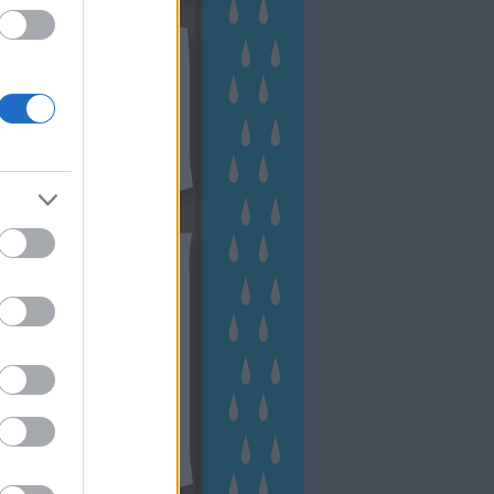
kek
ebshop - Megyeri Szabolcs
ertészete
írlevél feliratkozás
outube csatornám
ngyenes tanfolyamaim
hívum
2 november
(
1
)
 október
(
2
)
2 szeptember
(
1
)
2 augusztus
(
2
)
 július
(
3
)
 június
(
1
)
 április
(
3
)
1 december
(
2
)
 október
(
1
)
1 augusztus
(
1
)
ább
...