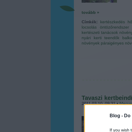
tovább »
Címkék:
kertészkedés
h
locsolás
öntözőrendszer
kertészeti tanácsok
növén
nyári kerti teendők
balk
növények
páraigényes nö
Tavaszi kertbein
2011.03.10. 09:31
•
Megye
Blog -
Do 
Ha má
metsz
és a t
If you wish 