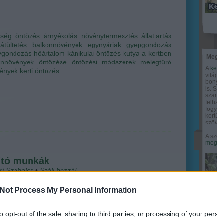
őség
öntözés
árnyékolás
növénytermesztés
állattartás
átültetés
balkonnövények
egynyáriak
gyepgondozás
ygondozás
hőártalom
kánikulai öntözés
kutya a kertben
Meg
onnövények öntözése
öntözési módszerek
melegtűrő
A
ke
vények
kerti öntözés
vilá
bony
is. 
szám
felh
fogy
ker
szöv
A sz
megy
dító munkák
ri Szabolcs
•
Szólj hozzá!
Not Process My Personal Information
r nem győzzük kivárni a tavaszt, fogjunk hozzá a
éshez! Bár a metszések hagyományosan a tél legvége
avasz legelejére időzített szezonális szakmunkák, akinek
to opt-out of the sale, sharing to third parties, or processing of your per