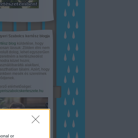
yeri Szabolcs kertész blogja
rtész blog
küldetése, hogy
gosan lássuk: Zölden élni nem
olult dolog, lehet egyszerűen
Szeretném a kertészkedést
odra közel hozni,
asználóbaráttá alakítani,
aszthatóan tálalni. Azért, hogy
tünkben mesék és szerelmek
ődjenek.
erző elérhetőségei:
eriszabolcskerteszete.hu
sonal or