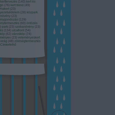
kerttervezés
(
140
)
kert és
ign
(
76
)
kert trend
(
49
)
hakert
(
23
)
nyezetvédelem
(
28
)
közpark
növény
(
23
)
énygondozás
(
129
)
énytermesztés
(
60
)
öntözés
)
park
(
23
)
szobanövény
(
23
)
tés
(
134
)
utcafront
(
54
)
akép
(
62
)
városkép
(
74
)
eményes
(
23
)
veteményeskert
virág
(
48
)
zöldségtermesztés
Címkefelhő