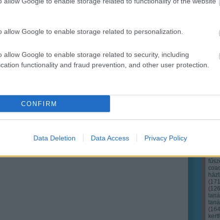
o allow Google to enable storage related to functionality of the website
Ker
o allow Google to enable storage related to personalization.
o allow Google to enable storage related to security, including
cation functionality and fraud prevention, and other user protection.
CONFIRM
Data Deletion
Data Access
Privacy Policy
Cím
Bud
fűs
coa
házt
(
17
(
12
tan
tan
(
16
kert