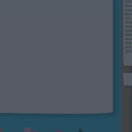
(
76
)
des
kony
kör
(
21
)
növ
növ
(
118
ülte
utc
vet
(
44
)
(
35
)