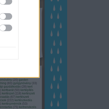
tész TV
kék
apest
(
45
)
dísznövény
(
116
)
zernövény
(
20
)
garden
ching
(
83
)
gyógynövény
(
33
)
áji gazdálkodás
(
28
)
kert
1
)
kertbarát
(
50
)
kertépítés
6
)
kertészet
(
118
)
kertészeti
ácsadás
(
67
)
kertészeti
ácsok
(
222
)
kertészkedés
4
)
kertészmérnök
(
53
)
fenntartás
(
75
)
kertrendezés