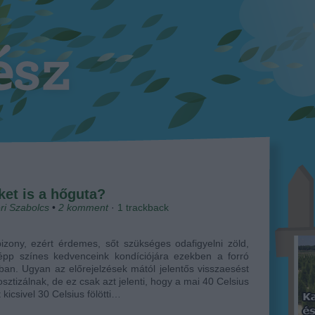
et is a hőguta?
ri Szabolcs
•
2
komment
·
1
trackback
zony, ezért érdemes, sőt szükséges odafigyelni zöld,
épp színes kedvenceink kondíciójára ezekben a forró
an. Ugyan az előrejelzések mától jelentős visszaesést
sztizálnak, de ez csak azt jelenti, hogy a mai 40 Celsius
t kicsivel 30 Celsius fölötti…