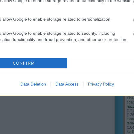
o allow Google to enable storage related to functionality of the website
Ker
o allow Google to enable storage related to personalization.
o allow Google to enable storage related to security, including
cation functionality and fraud prevention, and other user protection.
CONFIRM
Data Deletion
Data Access
Privacy Policy
Cím
Bud
fűs
coa
házt
(
17
(
12
tan
tan
(
16
kert