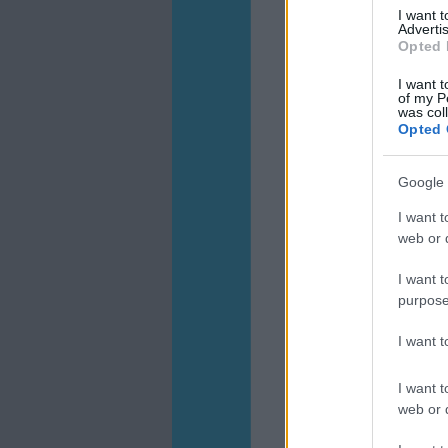
I want 
Advertis
Opted 
I want t
of my P
was col
Opted 
Google 
I want t
web or d
I want t
purpose
I want 
I want t
web or d