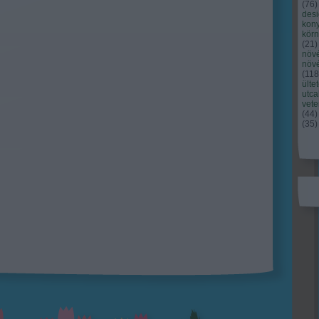
(
76
)
des
kony
kör
(
21
)
növ
növ
(
118
ülte
utc
vet
(
44
)
(
35
)