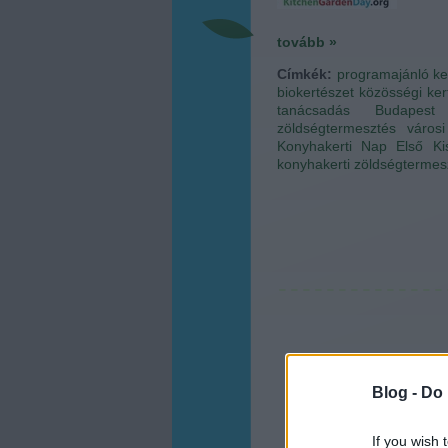
tovább »
Címkék:
programajánló
ke
biokertészet
közösségi ker
tanácsadás
Budapest
zöldségtermesztés
város
Konyhakerti Nap
Első Ki
konyhakerti zöldségtermes
Blog -
Do 
If you wish 