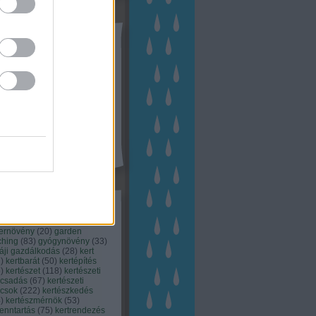
tész TV
kék
apest
(
45
)
dísznövény
(
116
)
zernövény
(
20
)
garden
ching
(
83
)
gyógynövény
(
33
)
áji gazdálkodás
(
28
)
kert
1
)
kertbarát
(
50
)
kertépítés
6
)
kertészet
(
118
)
kertészeti
ácsadás
(
67
)
kertészeti
ácsok
(
222
)
kertészkedés
4
)
kertészmérnök
(
53
)
fenntartás
(
75
)
kertrendezés