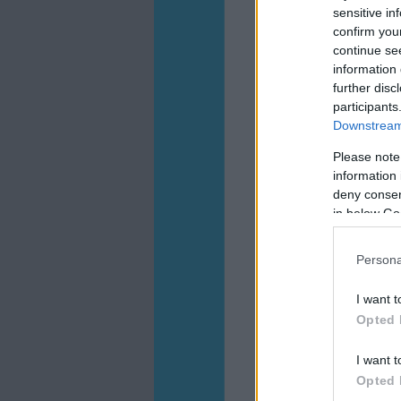
sensitive in
confirm you
continue se
information 
further disc
participants
Downstream 
Please note
information 
deny consent
in below Go
Persona
I want t
Opted 
I want t
Opted 