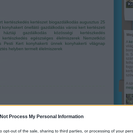
rt
kertészkedés
kertészet
biogazdálkodás
augusztus 25
t
konyhakert
önellátó gazdálkodás
városi kert
kertészeti
háztáji gazdálkodás
közösségi kertészkedés
Meg
i kertészkedés
egészséges élelmiszerek
Nemzetközi
A
ke
s Pesti Kert
konyhakerti ünnek
konyhakerti világnap
vilá
ztés
helyben termelt élelmiszerek
bony
is. 
szám
felh
fogy
ker
szöv
A sz
megy
Not Process My Personal Information
to opt-out of the sale, sharing to third parties, or processing of your per