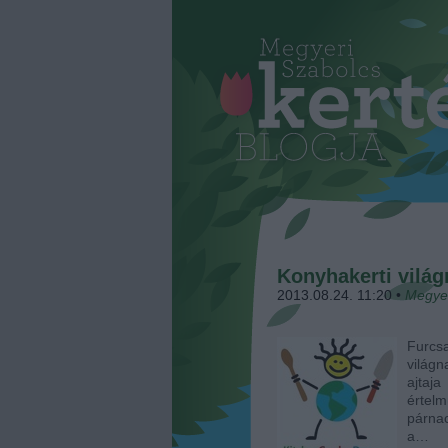
Konyhakerti vilá
2013.08.24. 11:20
•
Megye
Furcs
világ
ajtaj
értel
párna
a…