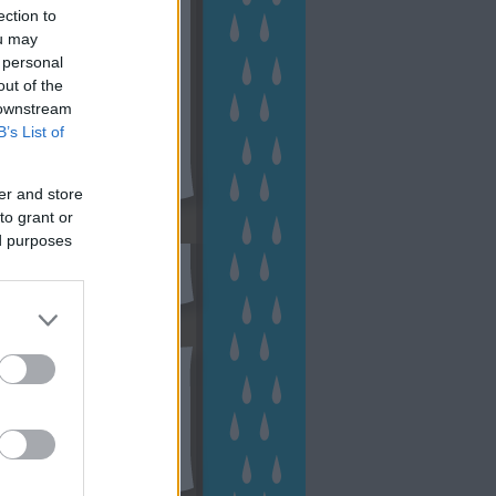
ection to
ou may
 personal
out of the
 downstream
B’s List of
er and store
to grant or
sen Facebookon
ed purposes
esés