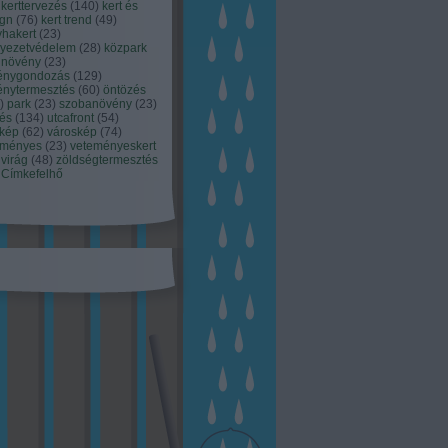
kerttervezés
(
140
)
kert és
ign
(
76
)
kert trend
(
49
)
hakert
(
23
)
nyezetvédelem
(
28
)
közpark
növény
(
23
)
énygondozás
(
129
)
énytermesztés
(
60
)
öntözés
)
park
(
23
)
szobanövény
(
23
)
tés
(
134
)
utcafront
(
54
)
akép
(
62
)
városkép
(
74
)
eményes
(
23
)
veteményeskert
virág
(
48
)
zöldségtermesztés
Címkefelhő