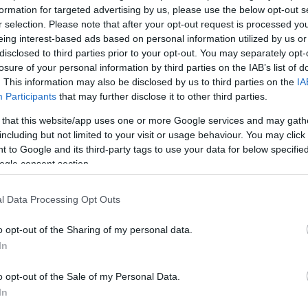
formation for targeted advertising by us, please use the below opt-out s
r selection. Please note that after your opt-out request is processed y
eing interest-based ads based on personal information utilized by us or
disclosed to third parties prior to your opt-out. You may separately opt-
losure of your personal information by third parties on the IAB’s list of
. This information may also be disclosed by us to third parties on the
IA
Participants
that may further disclose it to other third parties.
 that this website/app uses one or more Google services and may gath
including but not limited to your visit or usage behaviour. You may click 
Köves
 to Google and its third-party tags to use your data for below specifi
ogle consent section.
l Data Processing Opt Outs
Ker
o opt-out of the Sharing of my personal data.
In
o opt-out of the Sale of my Personal Data.
In