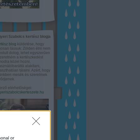
yeri Szabolcs kertész blogja
rtész blog
küldetése, hogy
gosan lássuk: Zölden élni nem
olult dolog, lehet egyszerűen
Szeretném a kertészkedést
odra közel hozni,
asználóbaráttá alakítani,
aszthatóan tálalni. Azért, hogy
tünkben mesék és szerelmek
ődjenek.
erző elérhetőségei:
eriszabolcskerteszete.hu
sonal or