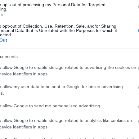
to opt-out of processing my Personal Data for Targeted
ing.
In
Lin
W
o opt-out of Collection, Use, Retention, Sale, and/or Sharing
K
ersonal Data that Is Unrelated with the Purposes for which it
H
lected.
Y
I
Out
consents
o allow Google to enable storage related to advertising like cookies on
Arc
evice identifiers in apps.
202
2022
o allow my user data to be sent to Google for online advertising
202
202
s.
2022
2022
2022
to allow Google to send me personalized advertising.
202
2021
202
o allow Google to enable storage related to analytics like cookies on
Tov
evice identifiers in apps.