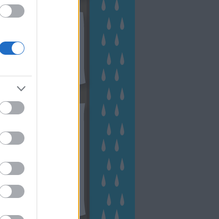
kek
ebshop - Megyeri Szabolcs
ertészete
írlevél feliratkozás
outube csatornám
ngyenes tanfolyamaim
hívum
2 november
(
1
)
 október
(
2
)
2 szeptember
(
1
)
2 augusztus
(
2
)
 július
(
3
)
 június
(
1
)
 április
(
3
)
1 december
(
2
)
 október
(
1
)
1 augusztus
(
1
)
ább
...