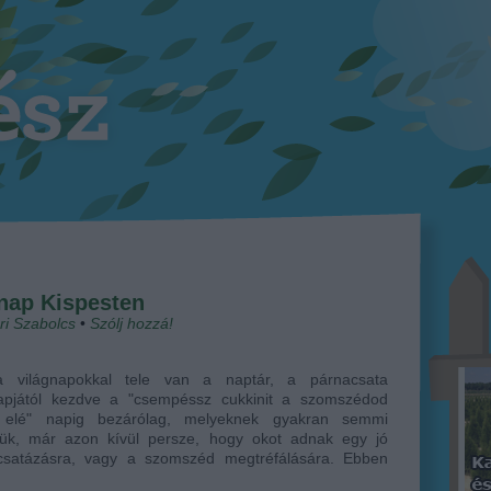
gnap Kispesten
ri Szabolcs
•
Szólj hozzá!
a világnapokkal tele van a naptár, a párnacsata
napjától kezdve a "csempéssz cukkinit a szomszédod
a elé" napig bezárólag, melyeknek gyakran semmi
mük, már azon kívül persze, hogy okot adnak egy jó
csatázásra, vagy a szomszéd megtréfálására. Ebben