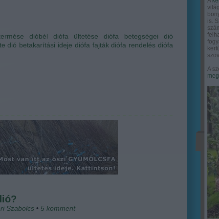
A
ke
vilá
bony
is. 
szám
felh
termése
dióbél
diófa ültetése
diófa betegségei
dió
fogy
te
dió betakarítási ideje
diófa fajták
diófa rendelés
diófa
ker
szöv
A sz
megy
dió?
ri Szabolcs
•
5
komment