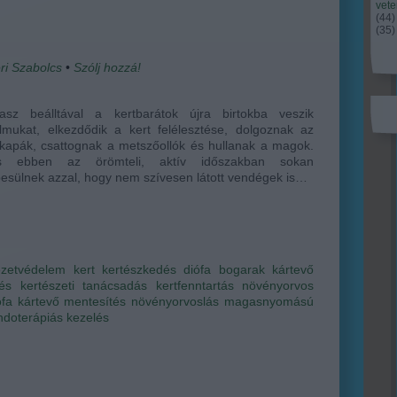
vet
(
44
)
(
35
)
ri Szabolcs
•
Szólj hozzá!
asz beálltával a kertbarátok újra birtokba veszik
lmukat, elkezdődik a kert felélesztése, dolgoznak az
kapák, csattognak a metszőollók és hullanak a magok.
os ebben az örömteli, aktív időszakban sokan
sülnek azzal, hogy nem szívesen látott vendégek is…
ezetvédelem
kert
kertészkedés
diófa
bogarak
kártevő
és
kertészeti tanácsadás
kertfenntartás
növényorvos
ófa
kártevő mentesítés
növényorvoslás
magasnyomású
ndoterápiás kezelés