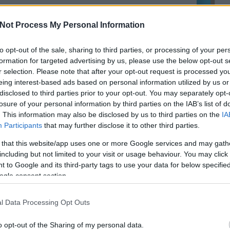
tészkedésnek is megvannak a maga slágertémái, amiről
vedélyes hobbikertészek órákat tudnak vitatkozni. Ősz
Not Process My Personal Information
n, levélhulláskor rendszerint ilyen témává válik a diófa
Köves
einek komposztálhatósága, mely általában kétségeket
to opt-out of the sale, sharing to third parties, or processing of your per
t a gazdákban, egyesek szerint - és ez az általános…
formation for targeted advertising by us, please use the below opt-out s
r selection. Please note that after your opt-out request is processed y
eing interest-based ads based on personal information utilized by us or
disclosed to third parties prior to your opt-out. You may separately opt-
Ker
losure of your personal information by third parties on the IAB’s list of
rtészkedés
diófa
kertészet
öntözés
környezetbarát
. This information may also be disclosed by us to third parties on the
IA
s
növénytermesztés
kerttervezés
avar
avarégetés
kertészeti tanácsok
növénygondozás
dió komposztálás
Participants
that may further disclose it to other third parties.
komposztálható diólevél
komposztálás tudnivalók
glans rgia
juglon
 that this website/app uses one or more Google services and may gath
including but not limited to your visit or usage behaviour. You may click 
 to Google and its third-party tags to use your data for below specifi
ogle consent section.
Lin
W
K
l Data Processing Opt Outs
H
Y
I
o opt-out of the Sharing of my personal data.