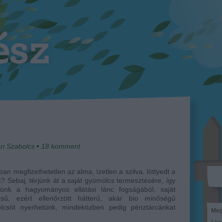
ri Szabolcs
•
18
komment
ban megfizethetetlen az alma, ízetlen a szilva, löttyedt a
? Sebaj, térjünk át a saját gyümölcs termesztésére, így
ülünk a hagyományos ellátási lánc fogságából, saját
ésű, ezért ellenőrzött hátterű, akár bio minőségű
lcsöt nyerhetünk, mindeközben pedig pénztárcánkat
Meg