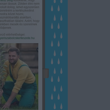
rtész blog
küldetése, hogy
gosan lássuk: Zölden élni nem
olult dolog, lehet egyszerűen
Szeretném a kertészkedést
odra közel hozni,
asználóbaráttá alakítani,
aszthatóan tálalni. Azért, hogy
tünkben mesék és szerelmek
ődjenek.
erző elérhetőségei:
eriszabolcskerteszete.hu