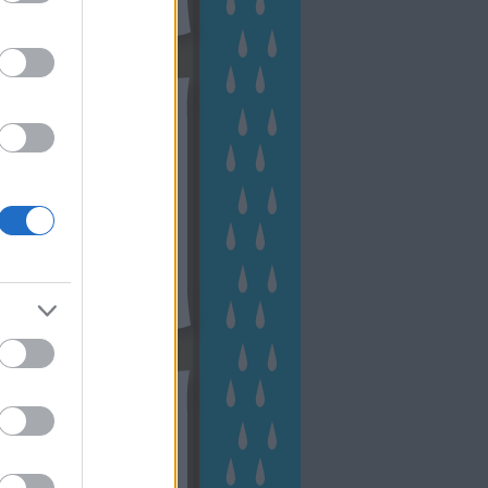
hívum
2 november
(
1
)
 október
(
2
)
2 szeptember
(
1
)
2 augusztus
(
2
)
 július
(
3
)
 június
(
1
)
 április
(
3
)
1 december
(
2
)
 október
(
1
)
1 augusztus
(
1
)
ább
...
tész TV