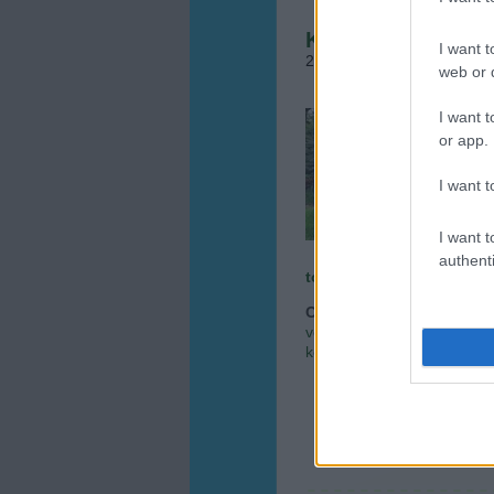
Kettő az egyben k
I want t
2012.07.05. 13:43
•
Megye
web or d
I want t
Kedve
kedve
or app.
haszn
féláro
I want t
az elv
I want t
authenti
tovább »
Címkék:
kert
kamilla
ültet
vérszilva
kertrendezés
mag
kert trend
hobbykertészet