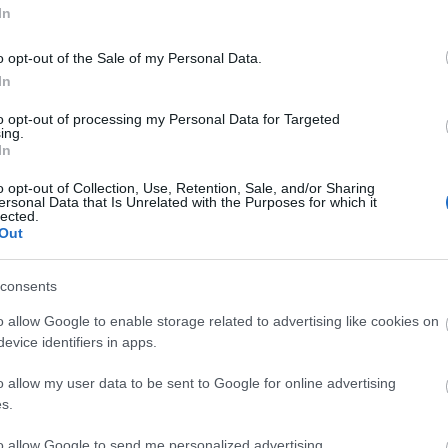
In
ri Szabolcs
•
18
komment
o opt-out of the Sale of my Personal Data.
In
tani időszakban indul a dió szezonja, a piacokon,
Arc
ekben már lehet vásárolni a friss termést. Sajnos
202
to opt-out of processing my Personal Data for Targeted
an a hírek szerint jelentős áremelkedés várható
2022
ing.
onton, az idei fagyok, majd a később tomboló
202
In
202
 hatással van/lesz az árakra, jelenleg a dióbél…
2022
2022
o opt-out of Collection, Use, Retention, Sale, and/or Sharing
2022
ersonal Data that Is Unrelated with the Purposes for which it
202
lected.
2021
Out
202
Tov
edés
diófa
díszfa
komposztálás
lombkorona
csonthéjas
eti tanácsok
dió termése
dióbél
bélszázalék
dió ára
consents
e
diófa gondozása
diófa betegségei
diófajták
fa kerti fa
o allow Google to enable storage related to advertising like cookies on
evice identifiers in apps.
Ker
o allow my user data to be sent to Google for online advertising
s.
to allow Google to send me personalized advertising.