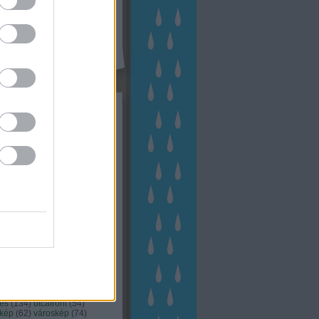
kék
apest
(
45
)
dísznövény
(
116
)
zernövény
(
20
)
garden
ching
(
83
)
gyógynövény
(
33
)
áji gazdálkodás
(
28
)
kert
1
)
kertbarát
(
50
)
kertépítés
6
)
kertészet
(
118
)
kertészeti
ácsadás
(
67
)
kertészeti
ácsok
(
222
)
kertészkedés
4
)
kertészmérnök
(
53
)
fenntartás
(
75
)
kertrendezés
kerttervezés
(
140
)
kert és
ign
(
76
)
kert trend
(
49
)
hakert
(
23
)
nyezetvédelem
(
28
)
közpark
növény
(
23
)
énygondozás
(
129
)
énytermesztés
(
60
)
öntözés
)
park
(
23
)
szobanövény
(
23
)
tés
(
134
)
utcafront
(
54
)
akép
(
62
)
városkép
(
74
)