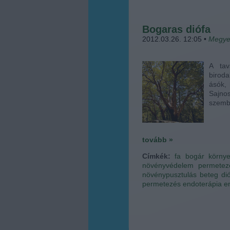
Bogaras diófa
2012.03.26. 12:05
•
Megye
A tav
biroda
ásók, 
Sajn
szembe
tovább »
Címkék:
fa
bogár
körny
növényvédelem
permetez
növénypusztulás
beteg di
permetezés
endoterápia
e