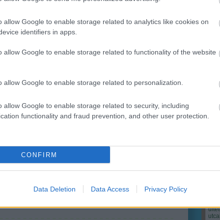
ert
o allow Google to enable storage related to analytics like cookies on
ri Szabolcs
•
2
komment
evice identifiers in apps.
o allow Google to enable storage related to functionality of the website
lt reklámfogás a "2 az 1-ben" szlogen, könnyebben
t kapunk bármihez, ha (állítólag) több célra is
álható, ilyenkor tulajdonképpen úgy érezhetjük, hogy
Cím
n jutottunk valamihez. A reklámpszichológia csalóka, de
o allow Google to enable storage related to personalization.
Bud
 kerttervezéskor is hasznosítható,…
fűs
coa
o allow Google to enable storage related to security, including
házt
(
17
cation functionality and fraud prevention, and other user protection.
(
12
tan
tan
és
diófa
dísznövény
fűzfa
kertépítés
boróka
kerttervezés
(
16
yal
garden coaching
kertészeti tanácsok
kert és design
kert
(
76
)
CONFIRM
növényültettés
praktikus kertek
des
kony
kör
(
21
)
Data Deletion
Data Access
Privacy Policy
növ
növ
(
118
ülte
utc