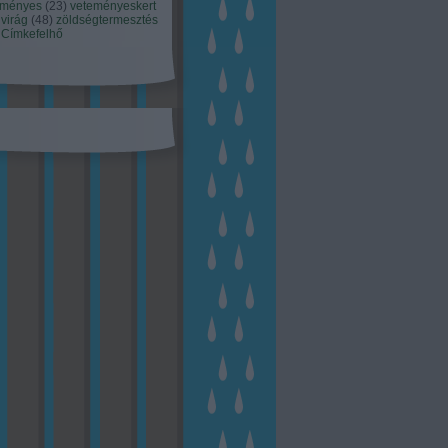
eményes
(
23
)
veteményeskert
virág
(
48
)
zöldségtermesztés
Címkefelhő