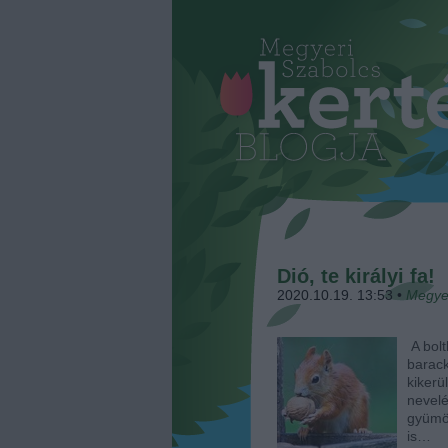
Dió, te királyi fa!
2020.10.19. 13:53
•
Megye
A bolt
barack
kiker
nevel
gyümö
is…