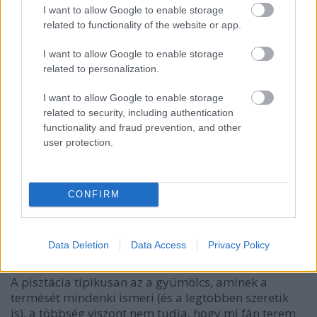
I want to allow Google to enable storage
related to functionality of the website or app.
I want to allow Google to enable storage
related to personalization.
I want to allow Google to enable storage
related to security, including authentication
functionality and fraud prevention, and other
user protection.
CONFIRM
Tények és érdekességek a
pisztáciáról
Megyeri Szabolcs
•
2016. február 11.
20
Data Deletion
Data Access
Privacy Policy
A pisztácia tipikusan az a gyümölcs, aminek a
termését mindenki ismeri (és a legtöbben szeretik
is), a többség viszont nem tudja, hogy mi fán terem