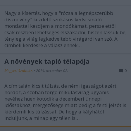
Nagy a kísértés, hogy a "rózsa a legnépszerűbb
dísznövény" kezdetű szokásos kedvcsináló
mondattal kezdjem a mondókámat, persze ettől
csak részben lehetséges elszakadni, hiszen lássuk be,
tényleg a világ legkedveltebb virágáról van szó. A
címbeli kérdésre a válasz ennek…
A növények tapló télapója
Megyeri Szabolcs
•
2014. december 02.
0
A cím talán kicsit túlzás, de némi igazságot azért
hordoz, a szóban forgó mikulásvirág ugyanis
nevéhez hűen kötődik a decemberi ünnepi
időszakhoz, mérgezősége miatt pedig a fenti jelzőt is
kiérdemli kis túlzással. De hogy a kályhától
induljunk, a minap egy télen is…