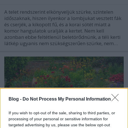
A telet rendszerint elkönyveljük szürke, színtelen
időszaknak, hiszen ilyenkor a lombjukat vesztett fák
és cserjék, a kikopott fű, és a korai sötét miatt a
komor hangulatok uralják a kertet. Nem kell
azonban ebbe feltétlenül beletörődnünk, a téli kerti
látkép ugyanis nem szükségszerűen szürke, nem…
Blog -
Do Not Process My Personal Information
If you wish to opt-out of the sale, sharing to third parties, or
processing of your personal or sensitive information for
targeted advertising by us, please use the below opt-out