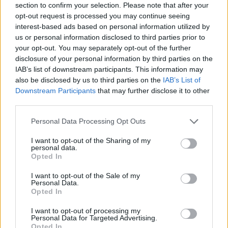
section to confirm your selection. Please note that after your
opt-out request is processed you may continue seeing
Hogyan legyen illatos kertünk?
interest-based ads based on personal information utilized by
us or personal information disclosed to third parties prior to
Megyeri Szabolcs
•
2016. június 07.
3
your opt-out. You may separately opt-out of the further
disclosure of your personal information by third parties on the
IAB’s list of downstream participants. This information may
Az illat a kertben amolyan mellőzött mostohagyerek,
also be disclosed by us to third parties on the
IAB’s List of
nem rossz, ha van némi andalító illatfelhő, de igazán
Downstream Participants
that may further disclose it to other
kevesen tervezik meg úgy kerti flórájuk összetételét,
third parties.
hogy az illatfaktort is beleveszik az egyenletbe,
jellemzően több figyelem jut a leendő növények
Please note that this website/app uses one or more Google
Personal Data Processing Opt Outs
színének, méretének, formájának, netán…
services and may gather and store information including but
not limited to your visit or usage behaviour. You may click to
I want to opt-out of the Sharing of my
personal data.
grant or deny consent to Google and its third-party tags to
Opted In
use your data for below specified purposes in below Google
consent section.
I want to opt-out of the Sale of my
Personal Data.
Opted In
I want to opt-out of processing my
Personal Data for Targeted Advertising.
Opted In