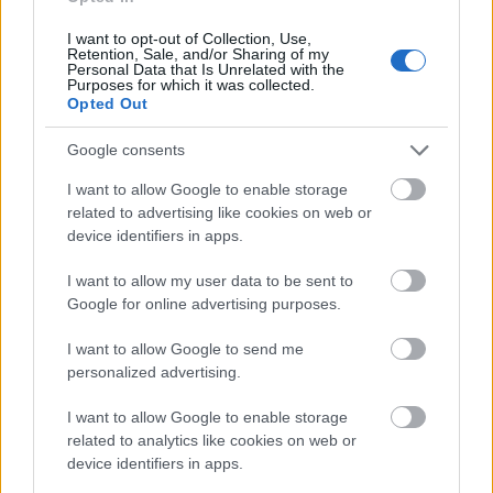
I want to opt-out of Collection, Use,
Retention, Sale, and/or Sharing of my
Personal Data that Is Unrelated with the
Purposes for which it was collected.
Opted Out
Google consents
Tervezgessünk balkonkerteket!
I want to allow Google to enable storage
Megyeri Szabolcs
•
2016. február 26.
1
related to advertising like cookies on web or
device identifiers in apps.
A tavaszra való készülődés most már kifejezetten
I want to allow my user data to be sent to
forró téma, hiszen csak pár nap van hátra a télből,
Google for online advertising purposes.
biztos rengetegen bizsergő tenyérrel várják a
kertészkedési szezon elindulását. A konkrét
I want to allow Google to send me
műveletek elkezdéséhez még kicsit korán van (bár a
personalized advertising.
palántázásba már bele lehet fogni például) a
tervezés…
I want to allow Google to enable storage
related to analytics like cookies on web or
device identifiers in apps.