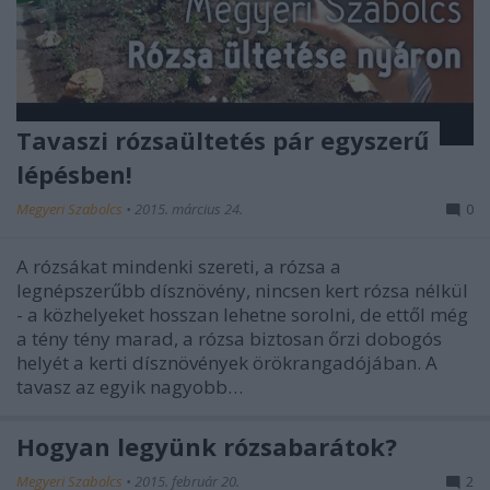
Tavaszi rózsaültetés pár egyszerű
lépésben!
Megyeri Szabolcs
•
2015. március 24.
0
A rózsákat mindenki szereti, a rózsa a
legnépszerűbb dísznövény, nincsen kert rózsa nélkül
- a közhelyeket hosszan lehetne sorolni, de ettől még
a tény tény marad, a rózsa biztosan őrzi dobogós
helyét a kerti dísznövények örökrangadójában. A
tavasz az egyik nagyobb…
Hogyan legyünk rózsabarátok?
Megyeri Szabolcs
•
2015. február 20.
2