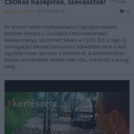
CSOKos házépítők, szevasztok!
Megyeri Szabolcs
•
2016. február 02.
10
Az elmúlt hetek vitathatatlanul legizgalmasabb
közéleti témája a Családok Otthonteremtési
Kedvezménye, közismert nevén a CSOK. Ezt a régi-új
támogatási elemet bemutatni bővebben nem is kell,
egyfelől mivel aki nem a Holdon él, a közelmúltban
biztos sokmindent hallott már róla, másfelől a dolog
még…