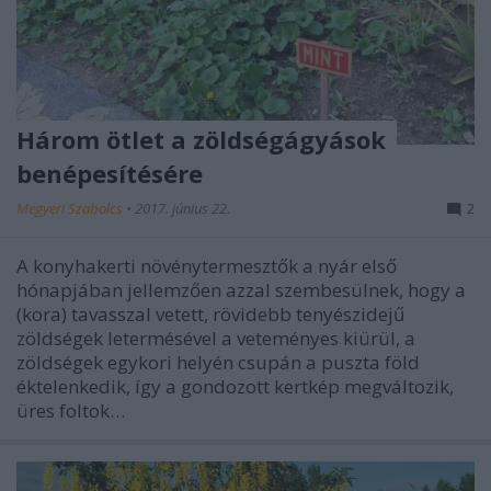
Három ötlet a zöldségágyások
benépesítésére
Megyeri Szabolcs
•
2017. június 22.
2
A konyhakerti növénytermesztők a nyár első
hónapjában jellemzően azzal szembesülnek, hogy a
(kora) tavasszal vetett, rövidebb tenyészidejű
zöldségek letermésével a veteményes kiürül, a
zöldségek egykori helyén csupán a puszta föld
éktelenkedik, így a gondozott kertkép megváltozik,
üres foltok…