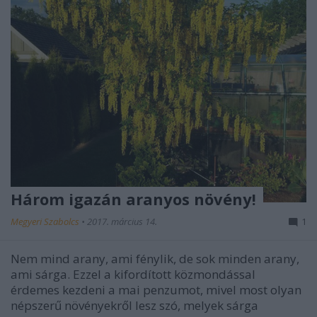
Három igazán aranyos növény!
Megyeri Szabolcs
•
2017. március 14.
1
Nem mind arany, ami fénylik, de sok minden arany,
ami sárga. Ezzel a kifordított közmondással
érdemes kezdeni a mai penzumot, mivel most olyan
népszerű növényekről lesz szó, melyek sárga