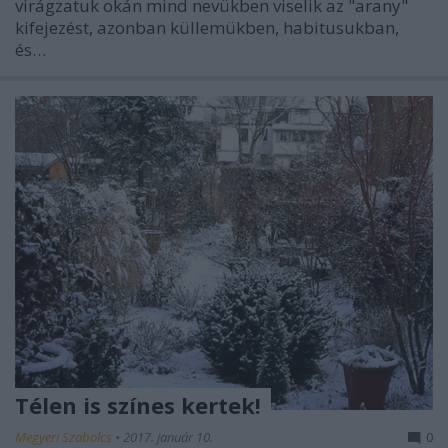
virágzatuk okán mind nevükben viselik az "arany"
kifejezést, azonban küllemükben, habitusukban,
és…
Télen is színes kertek!
Megyeri Szabolcs
•
2017. január 10.
0