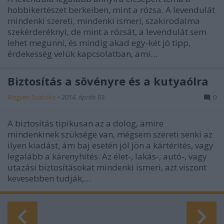
hobbikertészet berkeiben, mint a rózsa. A levendulát
mindenki szereti, mindenki ismeri, szakirodalma
szekérderéknyi, de mint a rózsát, a levendulát sem
lehet megunni, és mindig akad egy-két jó tipp,
érdekesség velük kapcsolatban, ami…
Biztosítás a sövényre és a kutyaólra
Megyeri Szabolcs
•
2014. április 03.
0
A biztosítás tipikusan az a dolog, amire
mindenkinek szüksége van, mégsem szereti senki az
ilyen kiadást, ám baj esetén jól jön a kártérítés, vagy
legalább a kárenyhítés. Az élet-, lakás-, autó-, vagy
utazási biztosításokat mindenki ismeri, azt viszont
kevesebben tudják,…