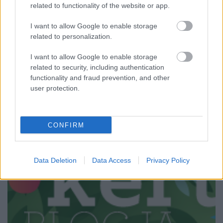
hol kánikula van, hol pedig őszies az időjárás, most
related to functionality of the website or app.
éppen forró napokon vagyunk túl, így épp aktuális a
I want to allow Google to enable storage
légkondícionálás és a növények kapcsolatáról szólni
related to personalization.
pár szót. Maga a légkondi örök vita forrása, van, aki
a…
I want to allow Google to enable storage
related to security, including authentication
functionality and fraud prevention, and other
user protection.
CONFIRM
Data Deletion
Data Access
Privacy Policy