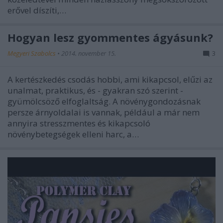
erővel díszíti,…
Hogyan lesz gyommentes ágyásunk?
Megyeri Szabolcs
•
2014. november 15.
3
A kertészkedés csodás hobbi, ami kikapcsol, elűzi az
unalmat, praktikus, és - gyakran szó szerint -
gyümölcsöző elfoglaltság. A növénygondozásnak
persze árnyoldalai is vannak, például a már nem
annyira stresszmentes és kikapcsoló
növénybetegségek elleni harc, a…