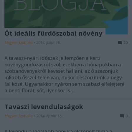
Öt ideális fürdőszobai növény
Megyeri Szabolcs
•
2014. július 18.
20
A tavaszi-nyári időszak jellemzően a kerti
növénygondozásról szól, ezekben a hónapokban a
szobanövényekről keveset hallani, az ő szezonjuk
inkább ősszel-télen van, mikor beszorulunk a négy
fal közé. Ugyanakkor nyáron sem szabad elfelejteni
a benti flórát, sőt, ilyenkor is…
Tavaszi levendulaságok
Megyeri Szabolcs
•
2014. április 16.
0
A levendula legalább annyira elcsépelt téma a