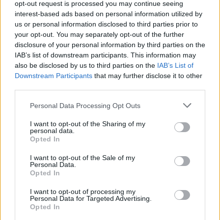
mondani, csinálni!
opt-out request is processed you may continue seeing
interest-based ads based on personal information utilized by
Megyeri Szabolcs
•
2014. október 18.
5
us or personal information disclosed to third parties prior to
your opt-out. You may separately opt-out of the further
A következő pár bekezdésnyi íráshoz nem is
disclosure of your personal information by third parties on the
szeretnék hosszadalmas bevezetőt írni, a rövid,
IAB’s list of downstream participants. This information may
also be disclosed by us to third parties on the
IAB’s List of
élvezetes beszámolónak nem kell reklám. Az
Downstream Participants
that may further disclose it to other
azonban megér pár gondolatot, hogy bár sokat
third parties.
látjuk a romos, lehangoló, szürke társasházi belső
udvarokat (és gyakran halljuk a panaszokat az…
Please note that this website/app uses one or more Google
Personal Data Processing Opt Outs
services and may gather and store information including but
A muskátli, meg a tél
not limited to your visit or usage behaviour. You may click to
I want to opt-out of the Sharing of my
personal data.
grant or deny consent to Google and its third-party tags to
Opted In
Megyeri Szabolcs
•
2014. október 02.
1
use your data for below specified purposes in below Google
consent section.
I want to opt-out of the Sale of my
Personal Data.
A muskátli kicsit olyan, mint annak idején az első
Opted In
valóságshow-k, amiket saját bevallása szerint senki
nem nézett, valahogy mégis mindenki naprakész volt
I want to opt-out of processing my
Personal Data for Targeted Advertising.
a történésekből. A muskátli hasonlóan lesajnált,
Opted In
sokak által régimódinak, unalmasnak,