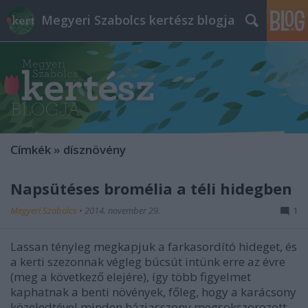
Megyeri Szabolcs kertész blogja
Címkék
»
dísznövény
Napsütéses bromélia a téli hidegben
Megyeri Szabolcs
•
2014. november 29.
1
Lassan tényleg megkapjuk a farkasordító hideget, és
a kerti szezonnak végleg búcsút intünk erre az évre
(meg a következő elejére), így több figyelmet
kaphatnak a benti növények, főleg, hogy a karácsony
közeledtével minden háziasszony megsokszorozott