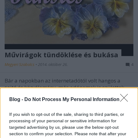
Művirágok tündöklése és bukása
Megyeri Szabolcs
•
2014. október 26.
4
Bár a napokban az internetadótól volt hangos a
sajtó és közvélemény, más adónemek is születtek,
melyek kisebb visszhangot váltottak ki, ilyen például
Blog -
Do Not Process My Personal Information
a művirágokat ezentúl terhelő magasabb sarc. A terv
szerint a jövőben a művirágok kilója után 1900 forint
adó fizetendő, ami…
If you wish to opt-out of the sale, sharing to third parties, or
processing of your personal or sensitive information for
targeted advertising by us, please use the below opt-out
Társasházi kertfelújítás - nem
section to confirm your selection. Please note that after your