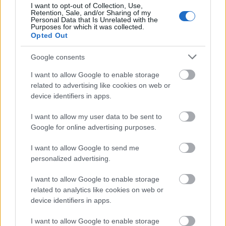
fantáziátlannak tartott dísznövény,…
I want to opt-out of Collection, Use,
Retention, Sale, and/or Sharing of my
Personal Data that Is Unrelated with the
Rejtélyes növénypusztulások
Purposes for which it was collected.
Opted Out
nyomában
Google consents
Megyeri Szabolcs
•
2014. augusztus 01.
2
I want to allow Google to enable storage
related to advertising like cookies on web or
A cím mintha valami krimit ígérne, amúgy a
device identifiers in apps.
Helyszínelők nyomdokában járva, és az igazság nem
is jár messze a feltételezéstől. Az alábbiakban egy
I want to allow my user data to be sent to
általános problémát próbálok körüljárni, mégpedig
Google for online advertising purposes.
a megmagyarázhatatlan(nak tűnő) szobanövény
halálok okait keresem, némi…
I want to allow Google to send me
personalized advertising.
A légkondi és a növények
I want to allow Google to enable storage
related to analytics like cookies on web or
Megyeri Szabolcs
•
2014. július 22.
0
device identifiers in apps.
Az idei nyár igencsak hektikus az időjárást tekintve,
I want to allow Google to enable storage