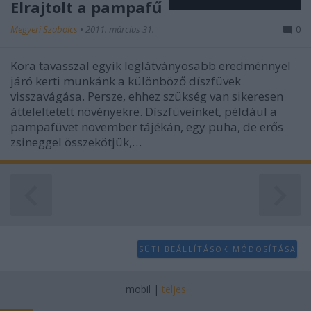
Elrajtolt a pampafű
Megyeri Szabolcs
•
2011. március 31.
0
Kora tavasszal egyik leglátványosabb eredménnyel
járó kerti munkánk a különböző díszfüvek
visszavágása. Persze, ehhez szükség van sikeresen
átteleltetett növényekre. Díszfüveinket, például a
pampafüvet november tájékán, egy puha, de erős
zsineggel összekötjük,…
SÜTI BEÁLLÍTÁSOK MÓDOSÍTÁSA
mobil
|
teljes