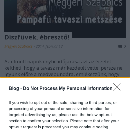
Díszfüvek, ébresztő!
Megyeri Szabolcs
•
2014. február 13.
0
Az elmúlt napok enyhe időjárása azt az érzetet
keltheti, hogy a tavasz már kezdetét vette, persze ne
igyunk előre a medvebundára, emlékezzünk, hogy
tavaly március közepén az egész ország havat
lapátolt, de aki pozitívan áll a dolgokhoz, már
Blog -
Do Not Process My Personal Information
bizonyára a kertindító munkákon…
If you wish to opt-out of the sale, sharing to third parties, or
processing of your personal or sensitive information for
targeted advertising by us, please use the below opt-out
section to confirm your selection. Please note that after your
opt-out request is processed you may continue seeing