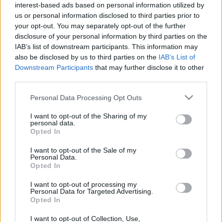
interest-based ads based on personal information utilized by
us or personal information disclosed to third parties prior to
your opt-out. You may separately opt-out of the further
disclosure of your personal information by third parties on the
IAB’s list of downstream participants. This information may
also be disclosed by us to third parties on the
IAB’s List of
Downstream Participants
that may further disclose it to other
third parties.
Please note that this website/app uses one or more Google
Personal Data Processing Opt Outs
services and may gather and store information including but
Pampafű problémák
not limited to your visit or usage behaviour. You may click to
I want to opt-out of the Sharing of my
personal data.
grant or deny consent to Google and its third-party tags to
Bejegyzés alcíme...
Opted In
use your data for below specified purposes in below Google
Megyeri Szabolcs
•
2012. október 19.
5
consent section.
I want to opt-out of the Sale of my
Personal Data.
Opted In
Az őszi kertészeti vásárok, vagy épp az őszi
kertrendezéshez kapcsolódó kertészeti
I want to opt-out of processing my
bevásárlókörutak egyik slágernövénye a
Personal Data for Targeted Advertising.
pampafű. Sokan első látásra beleszeretnek ebbe az
Opted In
igen dekoratív növénybe, amit rendszerint az
I want to opt-out of Collection, Use,