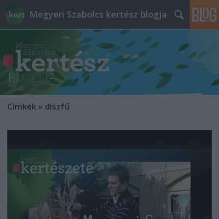
Megyeri Szabolcs kertész blogja
Címkék
»
díszfű