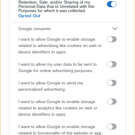
azonnali vásárlás követ. Sajnos gyakran éri…
Retention, Sale, and/or Sharing of my
Personal Data that Is Unrelated with the
Purposes for which it was collected.
Opted Out
Google consents
I want to allow Google to enable storage
related to advertising like cookies on web or
device identifiers in apps.
I want to allow my user data to be sent to
Google for online advertising purposes.
I want to allow Google to send me
personalized advertising.
I want to allow Google to enable storage
Pompás pampafű
related to analytics like cookies on web or
device identifiers in apps.
Megyeri Szabolcs
•
2012. május 13.
0
I want to allow Google to enable storage
Az elhivatott hobbikertész nagy műgonddal ápolja
related to functionality of the website or app.