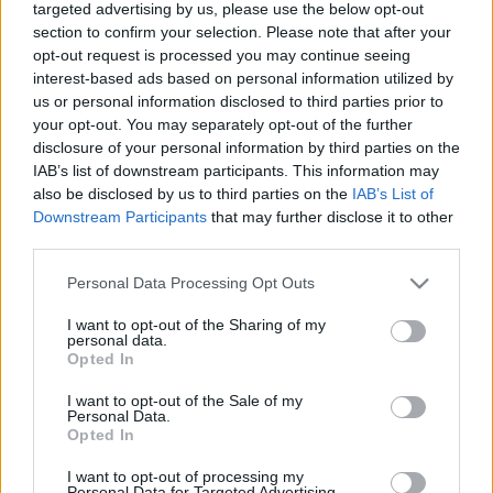
targeted advertising by us, please use the below opt-out
section to confirm your selection. Please note that after your
opt-out request is processed you may continue seeing
interest-based ads based on personal information utilized by
us or personal information disclosed to third parties prior to
your opt-out. You may separately opt-out of the further
Hőségriadó a kertben!
disclosure of your personal information by third parties on the
Hogyan élhetik túl a kerti növények a
IAB’s list of downstream participants. This information may
also be disclosed by us to third parties on the
IAB’s List of
kánikulát?
Downstream Participants
that may further disclose it to other
Megyeri Szabolcs
•
2022. július 01.
0
third parties.
Please note that this website/app uses one or more Google
Az elmúlt napok kínzó forróságot hoztak, és az
Personal Data Processing Opt Outs
services and may gather and store information including but
előrejelzések szerint még napokig nem enyhül a
not limited to your visit or usage behaviour. You may click to
I want to opt-out of the Sharing of my
kánikula, és mivel a nyár nagyja még hátravan,
personal data.
grant or deny consent to Google and its third-party tags to
biztosan számolhatunk forróbb időszakokkal. A
Opted In
use your data for below specified purposes in below Google
szokatlan meleget mi is nehezen bírjuk, ám vannak
consent section.
I want to opt-out of the Sale of my
lehetőségeink, hogy enyhítsünk a szenvedésünkön,
Personal Data.
csobbanhatunk…
Opted In
I want to opt-out of processing my
A növények nem nyaralnak
Personal Data for Targeted Advertising.