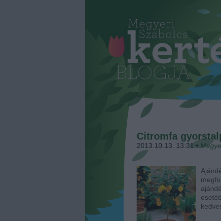
Citromfa gyorstal
2013.10.13. 13:31
•
Megye
Ajándé
megfo
ajánd
eseté
kedve