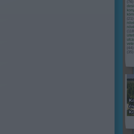
(
76
)
des
kony
kör
(
21
)
növ
növ
(
118
ülte
utc
vet
(
44
)
(
35
)