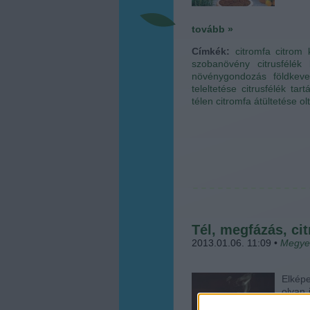
tovább »
Címkék:
citromfa
citrom
szobanövény
citrusfélék
növénygondozás
földkev
teleltetése
citrusfélék tart
télen
citromfa átültetése
ol
Tél, megfázás, ci
2013.01.06. 11:09
•
Megye
Elképe
olyan 
a tav