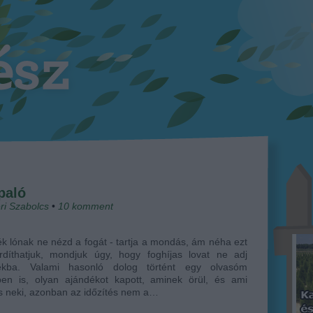
paló
ri Szabolcs
•
10
komment
k lónak ne nézd a fogát - tartja a mondás, ám néha ezt
rdíthatjuk, mondjuk úgy, hogy foghíjas lovat ne adj
ékba. Valami hasonló dolog történt egy olvasóm
ben is, olyan ajándékot kapott, aminek örül, és ami
s neki, azonban az időzítés nem a…