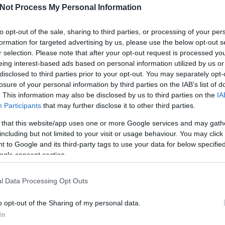
tó, reggeli fagyokat, sőt még hózáport is kilátásba
Not Process My Personal Information
tek az időjósok. Ilyenkor…
to opt-out of the sale, sharing to third parties, or processing of your per
formation for targeted advertising by us, please use the below opt-out s
r selection. Please note that after your opt-out request is processed y
eing interest-based ads based on personal information utilized by us or
c vitamin
szobanövény
citrusfélék
bodzatea
kertészeti
disclosed to third parties prior to your opt-out. You may separately opt-
ea
citromfa nevelése
mézes tea
tea megfázásra
artalom
hársfatea
forró tea
nátha ellen
nátha gyógymód
losure of your personal information by third parties on the IAB’s list of
. This information may also be disclosed by us to third parties on the
IA
Participants
that may further disclose it to other third parties.
Köves
 that this website/app uses one or more Google services and may gath
including but not limited to your visit or usage behaviour. You may click 
 to Google and its third-party tags to use your data for below specifi
ogle consent section.
Ker
l Data Processing Opt Outs
o opt-out of the Sharing of my personal data.
In