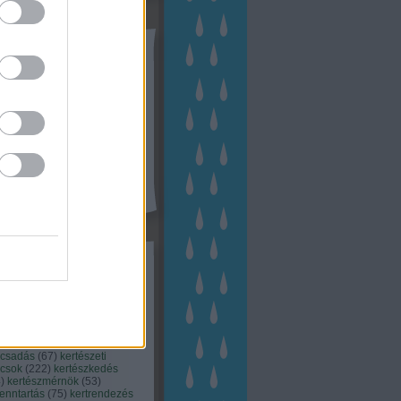
tész TV
kék
apest
(
45
)
dísznövény
(
116
)
zernövény
(
20
)
garden
ching
(
83
)
gyógynövény
(
33
)
áji gazdálkodás
(
28
)
kert
1
)
kertbarát
(
50
)
kertépítés
6
)
kertészet
(
118
)
kertészeti
ácsadás
(
67
)
kertészeti
ácsok
(
222
)
kertészkedés
4
)
kertészmérnök
(
53
)
fenntartás
(
75
)
kertrendezés