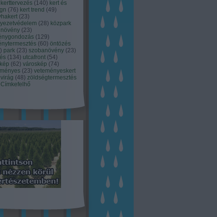
kerttervezés
(
140
)
kert és
ign
(
76
)
kert trend
(
49
)
hakert
(
23
)
nyezetvédelem
(
28
)
közpark
növény
(
23
)
énygondozás
(
129
)
énytermesztés
(
60
)
öntözés
)
park
(
23
)
szobanövény
(
23
)
tés
(
134
)
utcafront
(
54
)
akép
(
62
)
városkép
(
74
)
eményes
(
23
)
veteményeskert
virág
(
48
)
zöldségtermesztés
Címkefelhő