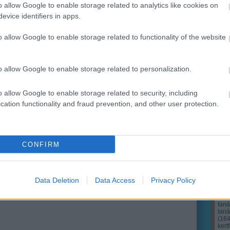
o allow Google to enable storage related to analytics like cookies on
evice identifiers in apps.
Ker
o allow Google to enable storage related to functionality of the website
o allow Google to enable storage related to personalization.
o allow Google to enable storage related to security, including
cation functionality and fraud prevention, and other user protection.
CONFIRM
Cím
Bud
fűs
coa
Data Deletion
Data Access
Privacy Policy
házt
(
17
(
12
tan
tan
(
16
kert