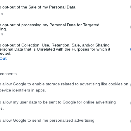
o opt-out of the Sale of my Personal Data.
Lin
In
W
K
to opt-out of processing my Personal Data for Targeted
H
ing.
Y
In
I
o opt-out of Collection, Use, Retention, Sale, and/or Sharing
ersonal Data that Is Unrelated with the Purposes for which it
lected.
Out
Arc
consents
202
2022
202
o allow Google to enable storage related to advertising like cookies on
202
evice identifiers in apps.
2022
2022
2022
o allow my user data to be sent to Google for online advertising
202
2021
s.
202
Tov
to allow Google to send me personalized advertising.