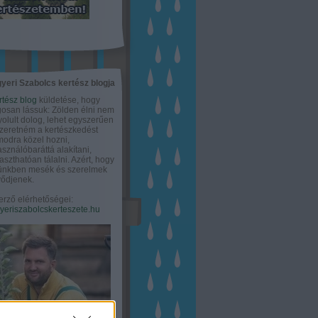
yeri Szabolcs kertész blogja
rtész blog
küldetése, hogy
gosan lássuk: Zölden élni nem
olult dolog, lehet egyszerűen
Szeretném a kertészkedést
odra közel hozni,
asználóbaráttá alakítani,
aszthatóan tálalni. Azért, hogy
tünkben mesék és szerelmek
ődjenek.
erző elérhetőségei:
eriszabolcskerteszete.hu