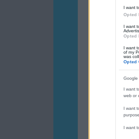
I want t
Opted 
I want 
Advertis
Opted 
I want t
of my P
was col
Opted 
Google 
I want t
web or d
I want t
purpose
I want 