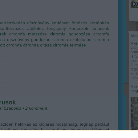
kertészkedés
dísznövény
kertészet
öntözés
kertépítés
kerttervezés
átültetés
fényigény
kertészeti tanácsok
erék
citromfa metszése
citromfa gondozása
citromfa
Meg
ása
dísznövény gondozás
citromfa szétültetés
citromfa
A
ke
tott citromfa
citromfa oltása
citromfa termése
vilá
bony
is. 
szám
felh
fogy
ker
szöv
A sz
megy
trusok
ri Szabolcs
•
2
komment
sztően hektikás az időjárás mostanság, tegnap például
jó idő volt, hogy újra biciklire ültem, és egy kis túlzással
aszban éreztem magam. Holnaptól azonban lehűlés