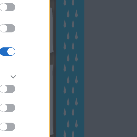
kek
ebshop - Megyeri Szabolcs
ertészete
írlevél feliratkozás
outube csatornám
ngyenes tanfolyamaim
hívum
2 november
(
1
)
 október
(
2
)
2 szeptember
(
1
)
2 augusztus
(
2
)
 július
(
3
)
 június
(
1
)
 április
(
3
)
1 december
(
2
)
 október
(
1
)
1 augusztus
(
1
)
ább
...