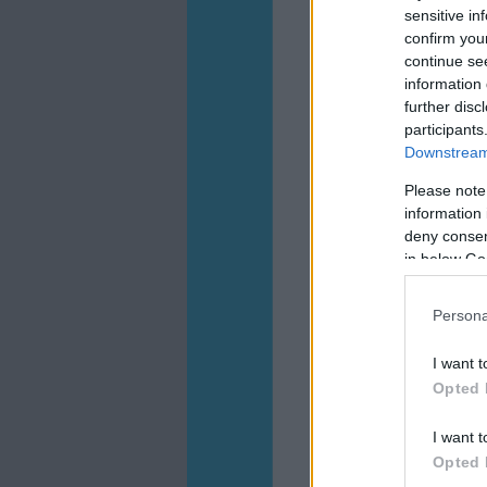
sensitive in
confirm you
continue se
information 
further disc
participants
Downstream 
Please note
information 
deny consent
in below Go
Persona
I want t
Opted 
I want t
Opted 