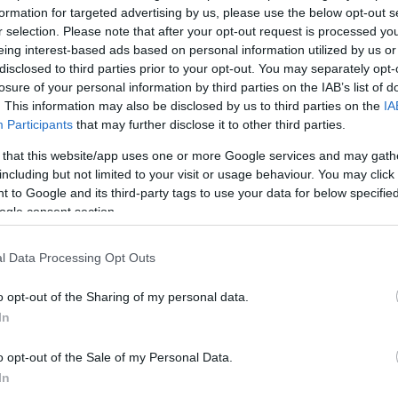
formation for targeted advertising by us, please use the below opt-out s
r selection. Please note that after your opt-out request is processed y
eing interest-based ads based on personal information utilized by us or
disclosed to third parties prior to your opt-out. You may separately opt-
losure of your personal information by third parties on the IAB’s list of
. This information may also be disclosed by us to third parties on the
IA
Participants
that may further disclose it to other third parties.
 that this website/app uses one or more Google services and may gath
including but not limited to your visit or usage behaviour. You may click 
Köves
 to Google and its third-party tags to use your data for below specifi
ogle consent section.
l Data Processing Opt Outs
Ker
o opt-out of the Sharing of my personal data.
In
o opt-out of the Sale of my Personal Data.
In