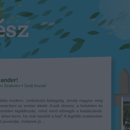
iander!
ri Szabolcs
•
Szólj hozzá!
dida modern, civilizációs betegség, amely nagyon meg
keseríteni az ember életét. A sok stressz, a helytelen és
ertelen táplálkozás, mind mind elősegíti a kialakulását.
 lehet tenni, ha már beütött a baj? A legtöbb szakember
át javasolja, melynek jó…