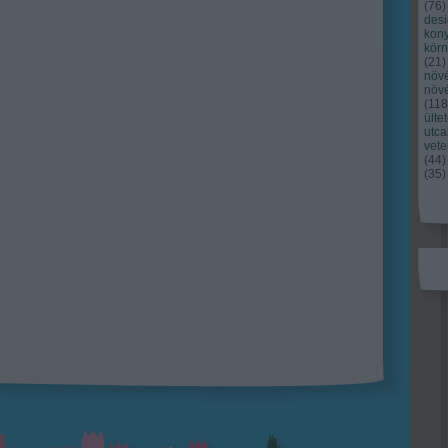
(
76
)
des
kony
kör
(
21
)
növ
növ
(
118
ülte
utc
vet
(
44
)
(
35
)