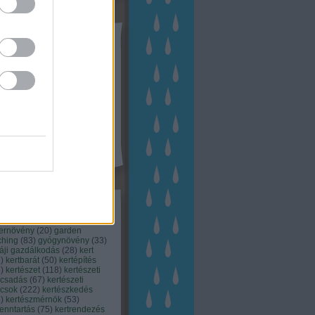
tész TV
kék
apest
(
45
)
dísznövény
(
116
)
zernövény
(
20
)
garden
ching
(
83
)
gyógynövény
(
33
)
áji gazdálkodás
(
28
)
kert
1
)
kertbarát
(
50
)
kertépítés
6
)
kertészet
(
118
)
kertészeti
ácsadás
(
67
)
kertészeti
ácsok
(
222
)
kertészkedés
4
)
kertészmérnök
(
53
)
fenntartás
(
75
)
kertrendezés