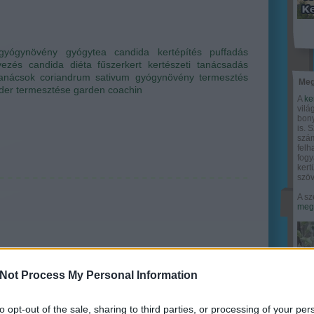
gyógynövény
gyógytea
candida
kertépítés
puffadás
vezés
candida diéta
fűszerkert
kertészeti tanácsadás
tanácsok
coriandrum sativum
gyógynövény termesztés
Meg
der termesztése
garden coachin
A
ke
vilá
bony
is. 
szám
felh
fogy
ker
szöv
A sz
megy
Not Process My Personal Information
to opt-out of the sale, sharing to third parties, or processing of your per