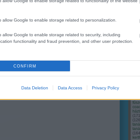
o allow Google to enable storage related to functionality of the website
Ker
o allow Google to enable storage related to personalization.
o allow Google to enable storage related to security, including
cation functionality and fraud prevention, and other user protection.
CONFIRM
Data Deletion
Data Access
Privacy Policy
Cím
Bud
fűs
coa
házt
(
17
(
12
tan
tan
(
16
kert