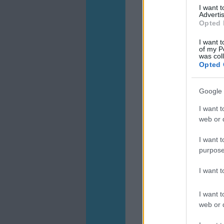
I want 
Advertis
Opted 
I want t
of my P
was col
Opted 
Google 
I want t
web or d
I want t
purpose
I want 
I want t
web or d