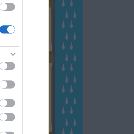
kek
ebshop - Megyeri Szabolcs
ertészete
írlevél feliratkozás
outube csatornám
ngyenes tanfolyamaim
hívum
2 november
(
1
)
 október
(
2
)
2 szeptember
(
1
)
2 augusztus
(
2
)
 július
(
3
)
 június
(
1
)
 április
(
3
)
1 december
(
2
)
 október
(
1
)
1 augusztus
(
1
)
ább
...