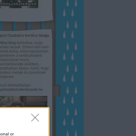
yeri Szabolcs kertész blogja
rtész blog
küldetése, hogy
gosan lássuk: Zölden élni nem
olult dolog, lehet egyszerűen
Szeretném a kertészkedést
odra közel hozni,
asználóbaráttá alakítani,
aszthatóan tálalni. Azért, hogy
tünkben mesék és szerelmek
ődjenek.
erző elérhetőségei:
eriszabolcskerteszete.hu
sonal or