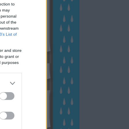
ection to
ou may
 personal
out of the
 downstream
B’s List of
er and store
to grant or
sen Facebookon
ed purposes
esés