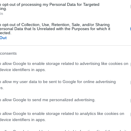
to opt-out of processing my Personal Data for Targeted
ing.
In
Lin
W
o opt-out of Collection, Use, Retention, Sale, and/or Sharing
K
ersonal Data that Is Unrelated with the Purposes for which it
H
lected.
Y
I
Out
consents
o allow Google to enable storage related to advertising like cookies on
Arc
evice identifiers in apps.
202
2022
o allow my user data to be sent to Google for online advertising
202
202
s.
2022
2022
2022
to allow Google to send me personalized advertising.
202
2021
202
o allow Google to enable storage related to analytics like cookies on
Tov
evice identifiers in apps.