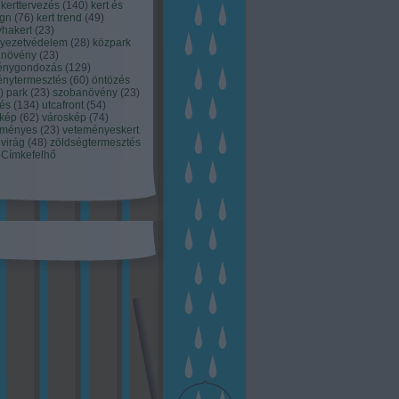
kerttervezés
(
140
)
kert és
ign
(
76
)
kert trend
(
49
)
hakert
(
23
)
nyezetvédelem
(
28
)
közpark
növény
(
23
)
énygondozás
(
129
)
énytermesztés
(
60
)
öntözés
)
park
(
23
)
szobanövény
(
23
)
tés
(
134
)
utcafront
(
54
)
akép
(
62
)
városkép
(
74
)
eményes
(
23
)
veteményeskert
virág
(
48
)
zöldségtermesztés
Címkefelhő