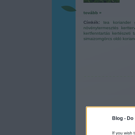
tovább »
Címkék:
tea
koriander
növénytermesztés
kertter
kertfenntartás
kertészeti 
simaizomgörcs oldó
korian
Blog -
Do 
If you wish 