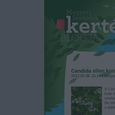
Candida ellen kor
2012.02.08. 21:17
•
Megye
A Can
tudja 
rendsz
De mit
a diét