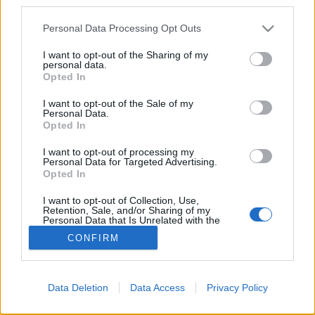
third parties.
gyakran a kerttől távol, így…
Please note that this website/app uses one or more Google
Personal Data Processing Opt Outs
services and may gather and store information including but
Borscs a kertből
not limited to your visit or usage behaviour. You may click to
I want to opt-out of the Sharing of my
personal data.
grant or deny consent to Google and its third-party tags to
Megyeri Szabolcs
•
2013. március 27.
2
Opted In
use your data for below specified purposes in below Google
consent section.
I want to opt-out of the Sale of my
Fonnyadt, drága, vegyszerrel kezelt zöldségek a
Personal Data.
Opted In
boltok polcain? Nem érint minket, ha saját
termesztésű, egészséges és tápláló zöldségeket
I want to opt-out of processing my
nevelünk a kertünkben, balkonunkon. A háztáji
Personal Data for Targeted Advertising.
gazdálkodással nem csupán spórolni, bioterményt
Opted In
betakarítani lehet, hanem egy hasznos…
I want to opt-out of Collection, Use,
Retention, Sale, and/or Sharing of my
Personal Data that Is Unrelated with the
Purposes for which it was collected.
CONFIRM
Opted Out
Google consents
Data Deletion
Data Access
Privacy Policy
I want to allow Google to enable storage
SÜTI BEÁLLÍTÁSOK MÓDOSÍTÁSA
related to advertising like cookies on web or