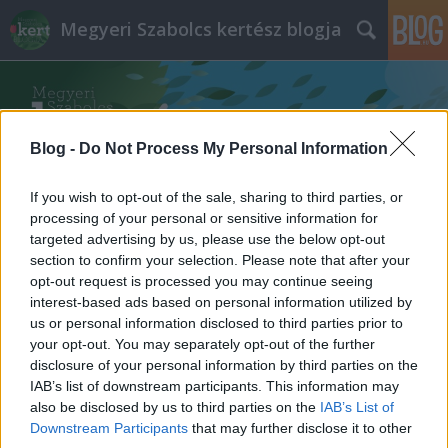
Megyeri Szabolcs kertész blogja
Blog -
Do Not Process My Personal Information
If you wish to opt-out of the sale, sharing to third parties, or
Címkék
»
cékla_betegségei
processing of your personal or sensitive information for
targeted advertising by us, please use the below opt-out
section to confirm your selection. Please note that after your
Nyári céklavetés
opt-out request is processed you may continue seeing
interest-based ads based on personal information utilized by
Megyeri Szabolcs
•
2014. június 29.
0
us or personal information disclosed to third parties prior to
your opt-out. You may separately opt-out of the further
A tavaszi ültetési dömping után a nyár rendszerint
disclosure of your personal information by third parties on the
kissé holtszezon a kertekben, aminek oka lehet, hogy
IAB’s list of downstream participants. This information may
a forróságban kevesebben bíbelődnek a
also be disclosed by us to third parties on the
IAB’s List of
veteményessel, és persze sok kertgazda júliusban,
Downstream Participants
that may further disclose it to other
augusztusban tölti jól megérdemelt nyári pihenőjét,