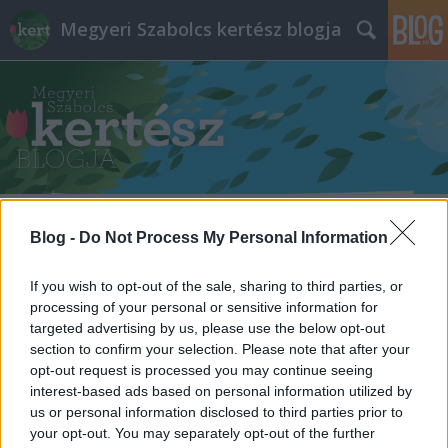
Megyeri Szabolcs kertész blogja
Címkék
»
burgonya
Blog -
Do Not Process My Personal Information
Krumplibogár mementó
If you wish to opt-out of the sale, sharing to third parties, or
Megyeri Szabolcs
•
2013. március 01.
4
processing of your personal or sensitive information for
targeted advertising by us, please use the below opt-out
section to confirm your selection. Please note that after your
A napokban értekeztem a házi
opt-out request is processed you may continue seeing
burgonyatermesztésről, ami csuda jó dolog, ám
interest-based ads based on personal information utilized by
mint minden terménynél, a krumplinál is megvan az
us or personal information disclosed to third parties prior to
az ősellenség, amelyik megkeseríti a gondos gazda
your opt-out. You may separately opt-out of the further
életét. Jelen esetben a gonosz nem más, mint a