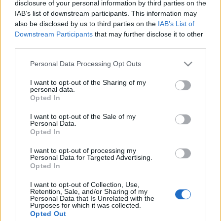
disclosure of your personal information by third parties on the
beszédes nevű krumplibogár, elegánsabb nevén…
IAB’s list of downstream participants. This information may
also be disclosed by us to third parties on the
IAB’s List of
Válságkrumpli
Downstream Participants
that may further disclose it to other
third parties.
Megyeri Szabolcs
•
2013. február 18.
15
Please note that this website/app uses one or more Google
Personal Data Processing Opt Outs
services and may gather and store information including but
A múlt hét végén látott napvilágot a Központi
not limited to your visit or usage behaviour. You may click to
I want to opt-out of the Sharing of my
Statisztikai Hivatal jelentése, mely többek között a
personal data.
grant or deny consent to Google and its third-party tags to
Opted In
burgonya árát is monitorozza. Nem meglepetés,
use your data for below specified purposes in below Google
hogy az árfolyam meredeken nő, vagyis a krumpli
consent section.
I want to opt-out of the Sale of my
egyre drágább lesz, olyannyira, hogy a többi
Personal Data.
zöldségféle közül messze kiugró…
Opted In
I want to opt-out of processing my
A császár kedvenc zöldsége...
Personal Data for Targeted Advertising.
Opted In
Bejegyzés alcíme...
I want to opt-out of Collection, Use,
Megyeri Szabolcs
•
2012. október 08.
1
Retention, Sale, and/or Sharing of my
Personal Data that Is Unrelated with the
Purposes for which it was collected.
...a paszternák, vagy pasztinák. Ez a nem túl ismert
Opted Out