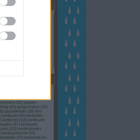
tész TV
kék
apest
(
45
)
dísznövény
(
116
)
zernövény
(
20
)
garden
ching
(
83
)
gyógynövény
(
33
)
áji gazdálkodás
(
28
)
kert
1
)
kertbarát
(
50
)
kertépítés
6
)
kertészet
(
118
)
kertészeti
ácsadás
(
67
)
kertészeti
ácsok
(
222
)
kertészkedés
4
)
kertészmérnök
(
53
)
fenntartás
(
75
)
kertrendezés