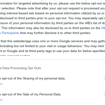
formation for targeted advertising by us, please use the below opt-out s
r selection. Please note that after your opt-out request is processed y
eing interest-based ads based on personal information utilized by us or
disclosed to third parties prior to your opt-out. You may separately opt-
losure of your personal information by third parties on the IAB’s list of
. This information may also be disclosed by us to third parties on the
IA
Participants
that may further disclose it to other third parties.
 that this website/app uses one or more Google services and may gath
including but not limited to your visit or usage behaviour. You may click 
Köves
 to Google and its third-party tags to use your data for below specifi
ogle consent section.
l Data Processing Opt Outs
Ker
o opt-out of the Sharing of my personal data.
In
o opt-out of the Sale of my Personal Data.
In