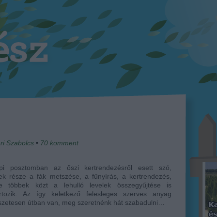
ri Szabolcs
•
70
komment
pi posztomban az őszi kertrendezésről esett szó,
ek része a fák metszése, a fűnyírás, a kertrendezés,
e többek közt a lehulló levelek összegyűjtése is
artozik. Az így keletkező felesleges szerves anyag
szetesen útban van, meg szeretnénk hát szabadulni…