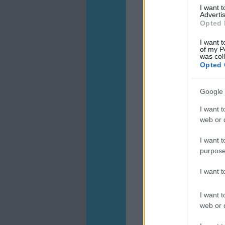
I want 
Advertis
Opted 
I want t
of my P
was col
Opted 
Google 
I want t
web or d
I want t
purpose
I want 
I want t
web or d