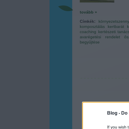
tovább »
Címkék:
környezetszenn
komposztálás
kertbarát
coaching
kertészeti tanác
avarégetési rendelet
ős
begyűjtése
Blog -
Do 
If you wish 