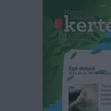
Égő dolgok
2012.10.10. 09:53
•
Megye
Tegna
melyn
melyb
belet
termé