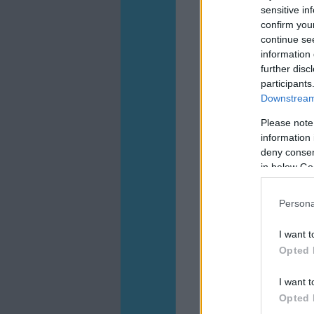
sensitive in
confirm you
continue se
information 
further disc
participants
Downstream 
Please note
information 
deny consent
in below Go
Persona
I want t
Opted 
I want t
Opted 