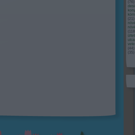
(
76
)
des
kony
kör
(
21
)
növ
növ
(
118
ülte
utc
vet
(
44
)
(
35
)