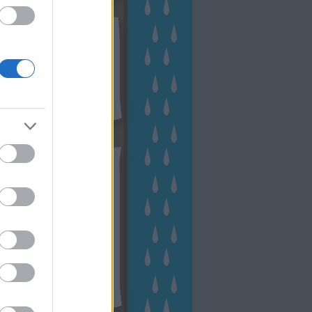
kek
ebshop - Megyeri Szabolcs
ertészete
írlevél feliratkozás
outube csatornám
ngyenes tanfolyamaim
hívum
2 november
(
1
)
 október
(
2
)
2 szeptember
(
1
)
2 augusztus
(
2
)
 július
(
3
)
 június
(
1
)
 április
(
3
)
1 december
(
2
)
 október
(
1
)
1 augusztus
(
1
)
ább
...