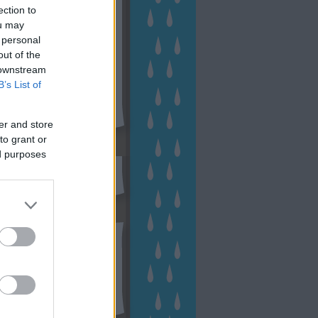
ection to
ou may
 personal
out of the
 downstream
B’s List of
er and store
to grant or
sen Facebookon
ed purposes
esés