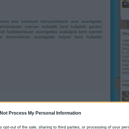
yezés
kert
kertészet
környezetbarát
avar
avarégetés
kertrendezés
szerves hulladék
kerti hulladék
garden
sok
hobbikertészet
avarégetési szabályok
kerti szemét
Meg
zi kertrendezés
avarégetés helyett
kerti hulladék
A
ke
vilá
bony
is. 
szám
felh
fogy
ker
szöv
A sz
megy
Not Process My Personal Information
to opt-out of the sale, sharing to third parties, or processing of your per