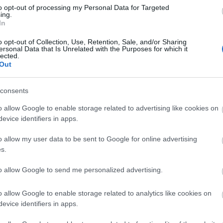
to opt-out of processing my Personal Data for Targeted
ing.
In
Lin
W
o opt-out of Collection, Use, Retention, Sale, and/or Sharing
K
ersonal Data that Is Unrelated with the Purposes for which it
H
lected.
Y
I
Out
consents
o allow Google to enable storage related to advertising like cookies on
Arc
evice identifiers in apps.
202
2022
o allow my user data to be sent to Google for online advertising
202
202
s.
2022
2022
2022
to allow Google to send me personalized advertising.
202
2021
202
o allow Google to enable storage related to analytics like cookies on
Tov
evice identifiers in apps.