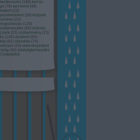
kerttervezés
(
140
)
kert és
ign
(
76
)
kert trend
(
49
)
hakert
(
23
)
nyezetvédelem
(
28
)
közpark
növény
(
23
)
énygondozás
(
129
)
énytermesztés
(
60
)
öntözés
)
park
(
23
)
szobanövény
(
23
)
tés
(
134
)
utcafront
(
54
)
akép
(
62
)
városkép
(
74
)
eményes
(
23
)
veteményeskert
virág
(
48
)
zöldségtermesztés
Címkefelhő