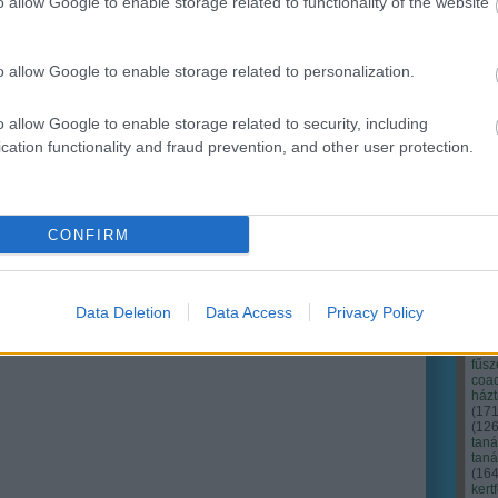
o allow Google to enable storage related to functionality of the website
Ker
o allow Google to enable storage related to personalization.
o allow Google to enable storage related to security, including
cation functionality and fraud prevention, and other user protection.
CONFIRM
Data Deletion
Data Access
Privacy Policy
Cím
Bud
fűs
coa
házt
(
17
(
12
tan
tan
(
16
kert