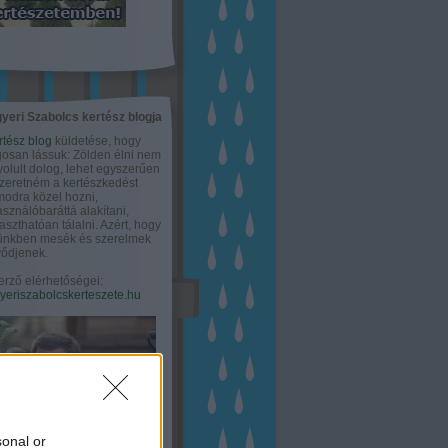
yeri Szabolcs kertész blogja
rtész blog
küldetése, hogy
gosan lássuk: Zölden élni nem
olult dolog, lehet egyszerűen
Szeretném a kertészkedést
odra közel hozni,
asználóbaráttá alakítani,
aszthatóan tálalni. Azért, hogy
tünkben mesék és szerelmek
ődjenek.
erző elérhetőségei:
eriszabolcskerteszete.hu
sonal or