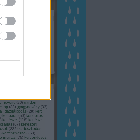
tész TV
kék
apest
(
45
)
dísznövény
(
116
)
zernövény
(
20
)
garden
ching
(
83
)
gyógynövény
(
33
)
áji gazdálkodás
(
28
)
kert
1
)
kertbarát
(
50
)
kertépítés
6
)
kertészet
(
118
)
kertészeti
ácsadás
(
67
)
kertészeti
ácsok
(
222
)
kertészkedés
4
)
kertészmérnök
(
53
)
fenntartás
(
75
)
kertrendezés