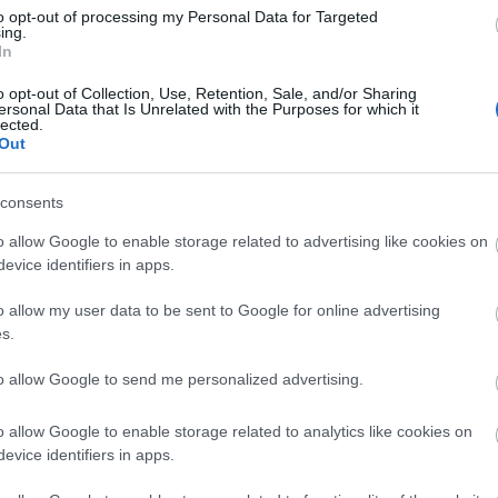
to opt-out of processing my Personal Data for Targeted
ing.
In
Lin
W
o opt-out of Collection, Use, Retention, Sale, and/or Sharing
K
ersonal Data that Is Unrelated with the Purposes for which it
H
lected.
Y
I
Out
consents
o allow Google to enable storage related to advertising like cookies on
Arc
evice identifiers in apps.
202
2022
o allow my user data to be sent to Google for online advertising
202
202
s.
2022
2022
2022
to allow Google to send me personalized advertising.
202
2021
202
o allow Google to enable storage related to analytics like cookies on
Tov
evice identifiers in apps.