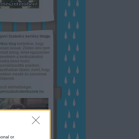
yeri Szabolcs kertész blogja
rtész blog
küldetése, hogy
gosan lássuk: Zölden élni nem
olult dolog, lehet egyszerűen
Szeretném a kertészkedést
odra közel hozni,
asználóbaráttá alakítani,
aszthatóan tálalni. Azért, hogy
tünkben mesék és szerelmek
ődjenek.
erző elérhetőségei:
eriszabolcskerteszete.hu
sonal or