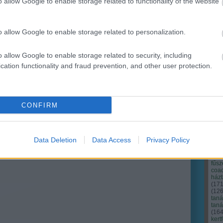
o allow Google to enable storage related to functionality of the website
Ker
o allow Google to enable storage related to personalization.
o allow Google to enable storage related to security, including
cation functionality and fraud prevention, and other user protection.
CONFIRM
Data Deletion
Data Access
Privacy Policy
Cím
Bud
fűs
coa
házt
(
17
(
12
tan
tan
(
16
kert