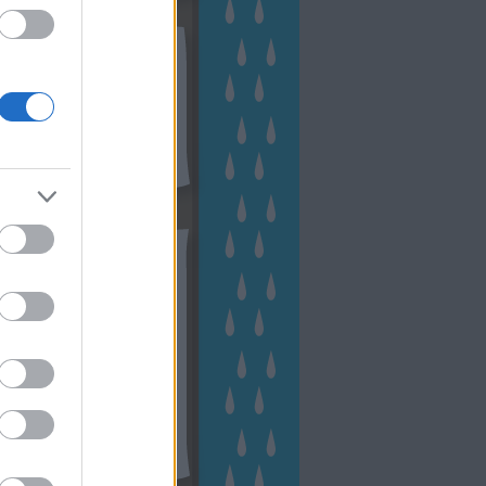
kek
ebshop - Megyeri Szabolcs
ertészete
írlevél feliratkozás
outube csatornám
ngyenes tanfolyamaim
hívum
2 november
(
1
)
 október
(
2
)
2 szeptember
(
1
)
2 augusztus
(
2
)
 július
(
3
)
 június
(
1
)
 április
(
3
)
1 december
(
2
)
 október
(
1
)
1 augusztus
(
1
)
ább
...