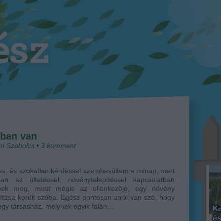
tban van
ri Szabolcs
•
3
komment
s, és szokatlan kérdéssel szembesültem a minap, mert
ában az ültetéssel, növénytelepítéssel kapcsolatban
nek meg, most mégis az ellenkezője, egy növény
lítása került szóba. Egész pontosan arról van szó, hogy
egy társasház, melynek egyik falán…