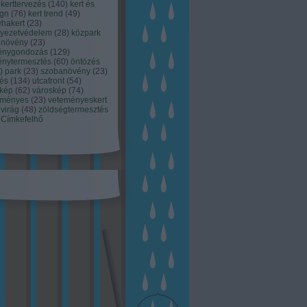
kerttervezés
(
140
)
kert és
ign
(
76
)
kert trend
(
49
)
hakert
(
23
)
nyezetvédelem
(
28
)
közpark
növény
(
23
)
énygondozás
(
129
)
énytermesztés
(
60
)
öntözés
)
park
(
23
)
szobanövény
(
23
)
tés
(
134
)
utcafront
(
54
)
akép
(
62
)
városkép
(
74
)
eményes
(
23
)
veteményeskert
virág
(
48
)
zöldségtermesztés
Címkefelhő