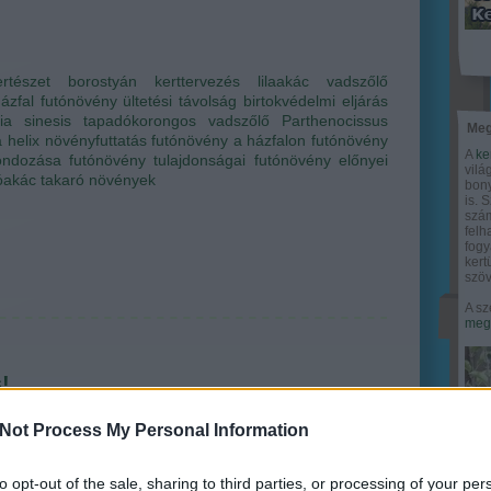
ertészet
borostyán
kerttervezés
lilaakác
vadszőlő
ázfal
futónövény
ültetési távolság
birtokvédelmi eljárás
ia sinesis
tapadókorongos vadszőlő
Parthenocissus
Meg
 helix
növényfuttatás
futónövény a házfalon
futónövény
A
ke
ondozása
futónövény tulajdonságai
futónövény előnyei
vilá
óakác
takaró növények
bony
is. 
szám
felh
fogy
ker
szöv
A sz
megy
!
ri Szabolcs
•
3
komment
Not Process My Personal Information
növények divatja örök, ám egyúttal sok ellenérzés és
 is kíséri őket. Sokan jó ötletnek tartják a málló, csúf
to opt-out of the sale, sharing to third parties, or processing of your per