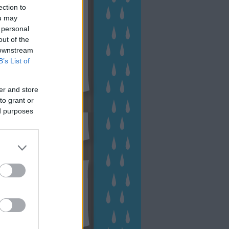
ection to
ou may
 personal
out of the
 downstream
B’s List of
er and store
to grant or
sen Facebookon
ed purposes
esés