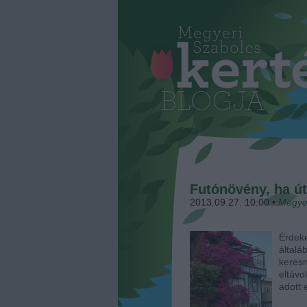
Futónövény, ha ú
2013.09.27. 10:00
•
Megye
Érdeke
által
keres
eltávo
adott 