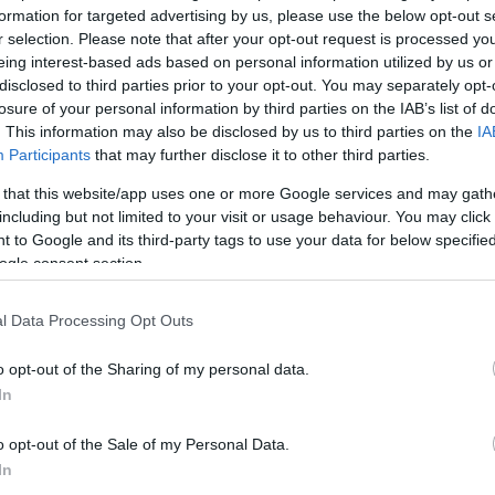
at borítani velük, néha a városi zöldítés, a beton
formation for targeted advertising by us, please use the below opt-out s
tésének eszközei, látni őket erkélyeken, társasházi
r selection. Please note that after your opt-out request is processed y
okon, és temetőkben is…
eing interest-based ads based on personal information utilized by us or
disclosed to third parties prior to your opt-out. You may separately opt-
losure of your personal information by third parties on the IAB’s list of
. This information may also be disclosed by us to third parties on the
IA
Participants
that may further disclose it to other third parties.
yán
lilaakác
trombitafolyondár
futónövény
futónövények
gai
futónövények típusai
futónövények előnyei
 that this website/app uses one or more Google services and may gath
legnépszerűbb futónövények
futónövény betegségek
including but not limited to your visit or usage behaviour. You may click 
ilaakác
Wisteria sinesis
sima vadszőlő
Parthenocissus
Köves
 to Google and its third-party tags to use your data for below specifi
os vadszőlő
Parthenocissus tricuspidata Veitchii
Hedera
ogle consent section.
ávolítása
futónövények metszése
futónövények
l Data Processing Opt Outs
Ker
o opt-out of the Sharing of my personal data.
In
o opt-out of the Sale of my Personal Data.
In