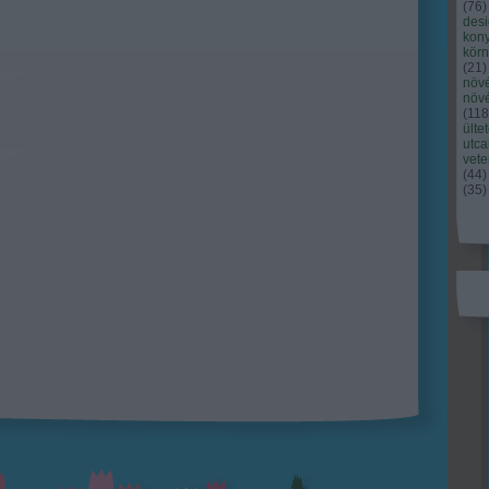
(
76
)
des
kony
kör
(
21
)
növ
növ
(
118
ülte
utc
vet
(
44
)
(
35
)