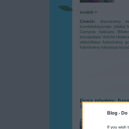
tovább »
Címkék:
dísznövény
k
trombitafolyondár
zöldfal
h
Campsis radicans
Wister
tricuspidata Veitchii
Hedera
eltávolítása
futónövény g
futónövény hátrányai
kúsz
Fuss növény, fuss
2013.08.13. 09:30
•
Megye
Blog -
Do 
A futó
tévhit
If you wish 