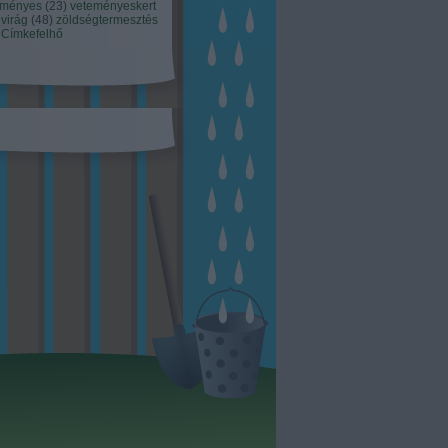
eményes
(
23
)
veteményeskert
virág
(
48
)
zöldségtermesztés
Címkefelhő