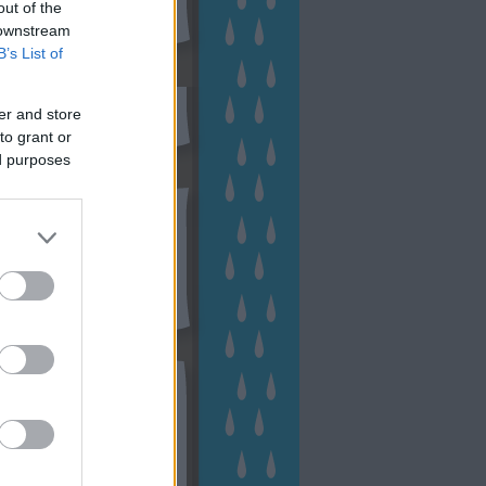
out of the
 downstream
B’s List of
sen Facebookon
er and store
to grant or
ed purposes
esés
kek
ebshop - Megyeri Szabolcs
ertészete
írlevél feliratkozás
outube csatornám
ngyenes tanfolyamaim