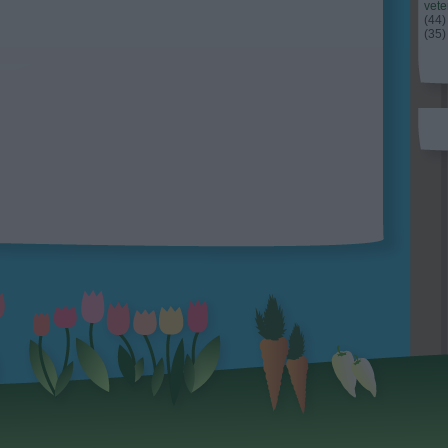
vet
(
44
)
(
35
)