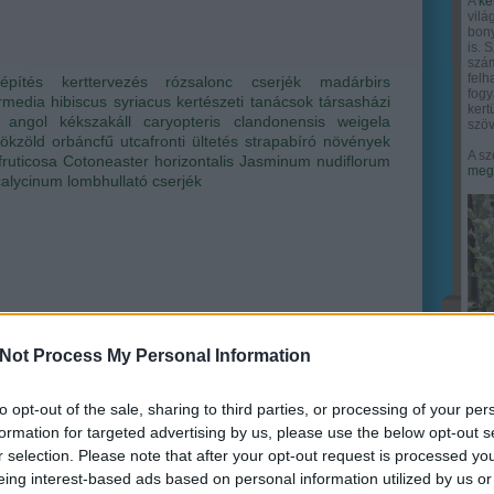
A
ke
vilá
bony
is. 
szám
felh
tépítés
kerttervezés
rózsalonc
cserjék
madárbirs
fogy
ermedia
hibiscus syriacus
kertészeti tanácsok
társasházi
ker
angol kékszakáll
caryopteris clandonensis
weigela
szöv
rökzöld orbáncfű
utcafronti ültetés
strapabíró növények
A sz
fruticosa
Cotoneaster horizontalis
Jasminum nudiflorum
megy
calycinum
lombhullató cserjék
Not Process My Personal Information
ervezés
ri Szabolcs
•
1
komment
to opt-out of the sale, sharing to third parties, or processing of your per
formation for targeted advertising by us, please use the below opt-out s
r selection. Please note that after your opt-out request is processed y
t kerttel rendelkezők nehezen tudják elképzelni, hogy
eing interest-based ads based on personal information utilized by us or
n lehet 5, 10, vagy akár 25 családnak egyetlen közös