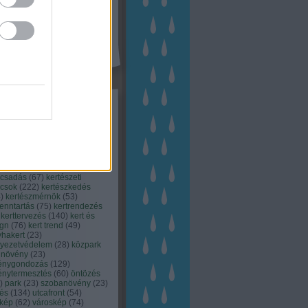
kék
apest
(
45
)
dísznövény
(
116
)
zernövény
(
20
)
garden
ching
(
83
)
gyógynövény
(
33
)
áji gazdálkodás
(
28
)
kert
1
)
kertbarát
(
50
)
kertépítés
6
)
kertészet
(
118
)
kertészeti
ácsadás
(
67
)
kertészeti
ácsok
(
222
)
kertészkedés
4
)
kertészmérnök
(
53
)
fenntartás
(
75
)
kertrendezés
kerttervezés
(
140
)
kert és
ign
(
76
)
kert trend
(
49
)
hakert
(
23
)
nyezetvédelem
(
28
)
közpark
növény
(
23
)
énygondozás
(
129
)
énytermesztés
(
60
)
öntözés
)
park
(
23
)
szobanövény
(
23
)
tés
(
134
)
utcafront
(
54
)
akép
(
62
)
városkép
(
74
)