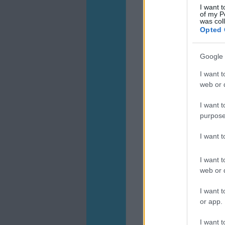
I want t
of my P
was col
Opted 
Google 
I want t
web or d
I want t
purpose
I want 
I want t
web or d
I want t
or app.
I want t