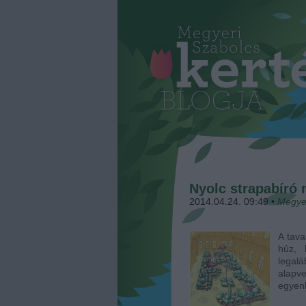
Nyolc strapabíró
2014.04.24. 09:49
•
Megye
A tava
húz, 
legalá
alapv
egyenl