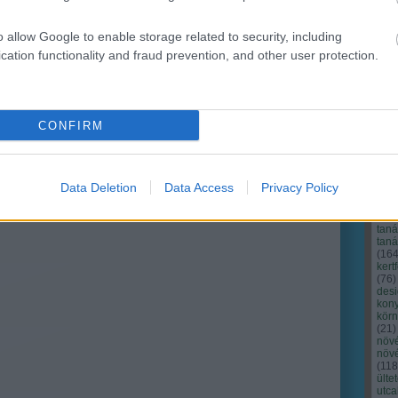
o allow Google to enable storage related to security, including
cation functionality and fraud prevention, and other user protection.
CONFIRM
Cím
Bud
fűs
coa
Data Deletion
Data Access
Privacy Policy
házt
(
17
(
12
tan
tan
(
16
kert
(
76
)
des
kony
kör
(
21
)
növ
növ
(
118
ülte
utc