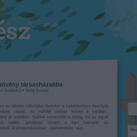
 növény társasházakba
ri Szabolcs
•
Szólj hozzá!
sz az ültetés időszaka, ilyenkor a hobbikertész kesztyűt
kapát ragad, és nekiáll csodát művel a kertben,
bbis jó esetben. Sokkal nehezebb a dolog, ha az egyik
ető kellék, példának okáért a kert hiányzik az
etből. A társasházakban - panelekben, régi…
Meg