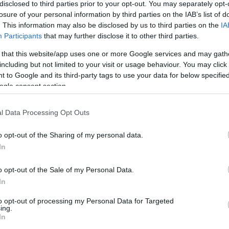
disclosed to third parties prior to your opt-out. You may separately opt-
észen osztozni, pedig a városi társasházak esetében
ban ez a helyzet. Mivel ilyenkor a rendelkezésre álló
losure of your personal information by third parties on the IAB’s list of
t egyszerre mindenkié és senkié,…
. This information may also be disclosed by us to third parties on the
IA
Participants
that may further disclose it to other third parties.
Köves
 that this website/app uses one or more Google services and may gath
including but not limited to your visit or usage behaviour. You may click 
 to Google and its third-party tags to use your data for below specifi
zés
madárbirs
rhododendron
gólyaorr
növényültetés
ácsok
kert és design
társasházi növények
cserjés pimpó
ogle consent section.
ázi dísznövények
társasházi ültetés
cserjefélék
Potentilla
Ker
ontalis
társasházi zöldségtermesztés
növények a belső
l Data Processing Opt Outs
ényfajták
o opt-out of the Sharing of my personal data.
In
o opt-out of the Sale of my Personal Data.
Lin
In
W
K
to opt-out of processing my Personal Data for Targeted
H
ing.
Y
In
I